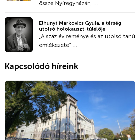
össze Nyíregyházán, ...
Elhunyt Markovics Gyula, a térség
utolsó holokauszt-túlélője
„A száz év reménye és az utolsó tanú
emlékezete” ...
Kapcsolódó híreink