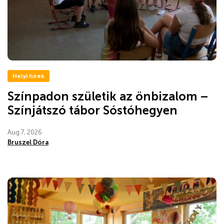
Helyi hírek
Színpadon születik az önbizalom –
Színjátszó tábor Sóstóhegyen
Aug 7, 2026
Bruszel Dóra