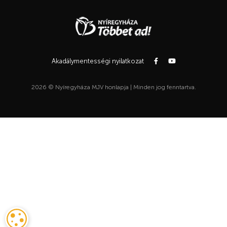
Akadálymentességi nyilatkozat
2026 © Nyíregyháza MJV honlapja | Minden jog fenntartva.