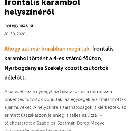
frontális karambol
helyszínéről
nyiregyhaza.hu
Júl 30, 2020
Ahogy azt már korábban megírtuk
, frontális
karambol történt a 4-es számú főúton,
Nyírbogdány és Székely között csütörtök
délelőtt.
A balesethez a nyíregyházi hivatásos és a demecseri
önkéntes tűzoltók vonultak, az egységek áramtalanították
a járműveket. A helyszínre a társhatóságok is kiérkeztek, az
érintett útszakaszon jelenleg is teljes az útzár –
tájékoztatott a Szabolcs-Szatmár-Bereg Megyei
Katasztrófavédelmi Igazgatóság.