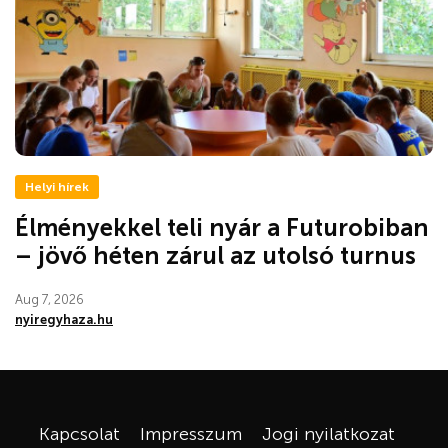
Helyi hírek
Élményekkel teli nyár a Futurobiban
– jövő héten zárul az utolsó turnus
Aug 7, 2026
nyiregyhaza.hu
Kapcsolat
Impresszum
Jogi nyilatkozat