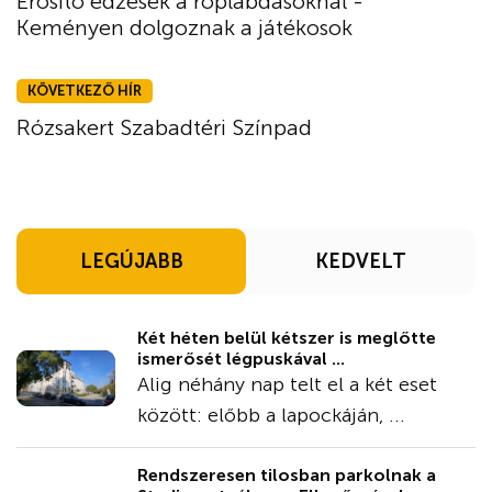
Erősítő edzések a röplabdásoknál -
Keményen dolgoznak a játékosok
KÖVETKEZŐ HÍR
Rózsakert Szabadtéri Színpad
LEGÚJABB
KEDVELT
Két héten belül kétszer is meglőtte
ismerősét légpuskával ...
Alig néhány nap telt el a két eset
között: előbb a lapockáján, ...
Rendszeresen tilosban parkolnak a