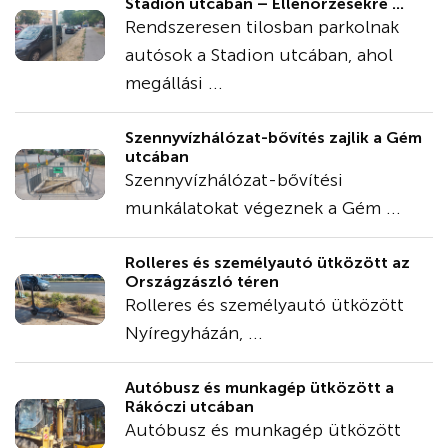
Stadion utcában – Ellenőrzésekre ...
Rendszeresen tilosban parkolnak
autósok a Stadion utcában, ahol
megállási ...
Szennyvízhálózat-bővítés zajlik a Gém
utcában
Szennyvízhálózat-bővítési
munkálatokat végeznek a Gém ...
Rolleres és személyautó ütközött az
Országzászló téren
Rolleres és személyautó ütközött
Nyíregyházán, ...
Autóbusz és munkagép ütközött a
Rákóczi utcában
Autóbusz és munkagép ütközött