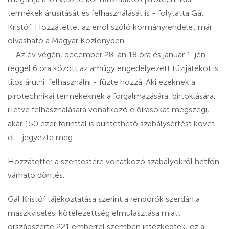
termékek árusítását és felhasználását is - folytatta Gál
Kristóf. Hozzátette: az erről szóló kormányrendelet már
olvasható a Magyar Közlönyben.
Az év végén, december 28-án 18 óra és január 1-jén
reggel 6 óra között az amúgy engedélyezett tűzijátékot is
tilos árulni, felhasználni - fűzte hozzá. Aki ezeknek a
pirotechnikai termékeknek a forgalmazására, birtoklására,
illetve felhasználására vonatkozó előírásokat megszegi,
akár 150 ezer forinttal is büntethető szabálysértést követ
el - jegyezte meg.
Hozzátette: a szentestére vonatkozó szabályokról hétfőn
várható döntés.
Gál Kristóf tájékoztatása szerint a rendőrök szerdán a
maszkviselési kötelezettség elmulasztása miatt
országszerte 221 emberrel szemben intézkedtek, ez a