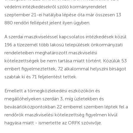
védelmi intézkedésekről szóló kormányrendelet
szeptember 21-ei hatályba lépése óta már összesen 13
880 rendőri fellépést jelent ilyen ügyben.
A szerdai maszkviseléssel kapcsolatos intézkedések közül
196 a tízezernél több lakosú települések önkormányzati
rendeleteiben meghatározott maszkviselési
kötelezettségek be nem tartása miatt történt. Közülük 53
embert figyelmeztettek, 72 alkalommal helyszíni bírságot
szabtak ki és 71 feljelentést tettek.
Emellett a tömegközlekedési eszközökön és
megállóhelyeken szerdán 3, míg üzletekben és
bevásárlóközpontokban 22 emberrel szemben léptek fel a
rendőrök maszkviselési kötelezettség figyelmen kívül
hagyása miatt - ismertette az ORFK szóvivője.