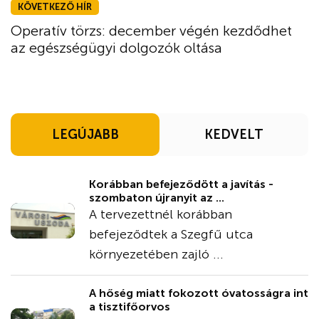
KÖVETKEZŐ HÍR
Operatív törzs: december végén kezdődhet
az egészségügyi dolgozók oltása
LEGÚJABB
KEDVELT
Korábban befejeződött a javítás -
szombaton újranyit az ...
A tervezettnél korábban
befejeződtek a Szegfű utca
környezetében zajló ...
A hőség miatt fokozott óvatosságra int
a tisztifőorvos