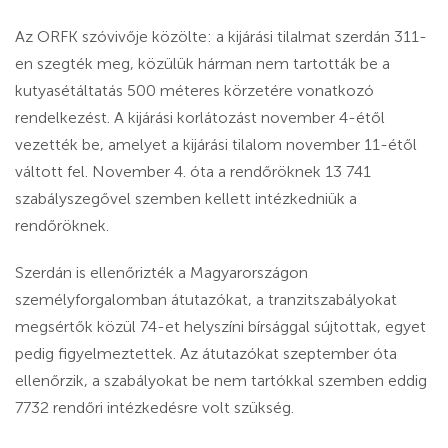
Az ORFK szóvivője közölte: a kijárási tilalmat szerdán 311-
en szegték meg, közülük hárman nem tartották be a
kutyasétáltatás 500 méteres körzetére vonatkozó
rendelkezést. A kijárási korlátozást november 4-étől
vezették be, amelyet a kijárási tilalom november 11-étől
váltott fel. November 4. óta a rendőröknek 13 741
szabályszegővel szemben kellett intézkedniük a
rendőröknek.
Szerdán is ellenőrizték a Magyarországon
személyforgalomban átutazókat, a tranzitszabályokat
megsértők közül 74-et helyszíni bírsággal sújtottak, egyet
pedig figyelmeztettek. Az átutazókat szeptember óta
ellenőrzik, a szabályokat be nem tartókkal szemben eddig
7732 rendőri intézkedésre volt szükség.