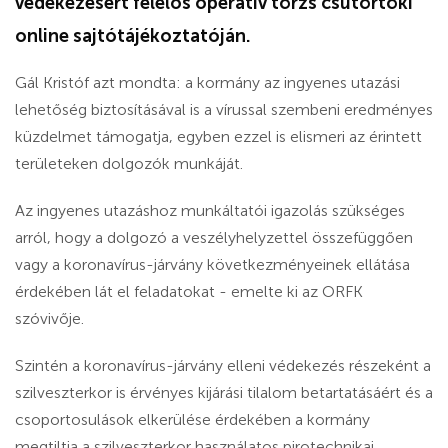
védekezésért felelős operatív törzs csütörtöki
online sajtótájékoztatóján.
Gál Kristóf azt mondta: a kormány az ingyenes utazási
lehetőség biztosításával is a vírussal szembeni eredményes
küzdelmet támogatja, egyben ezzel is elismeri az érintett
területeken dolgozók munkáját.
Az ingyenes utazáshoz munkáltatói igazolás szükséges
arról, hogy a dolgozó a veszélyhelyzettel összefüggően
vagy a koronavírus-járvány következményeinek ellátása
érdekében lát el feladatokat - emelte ki az ORFK
szóvivője.
Szintén a koronavírus-járvány elleni védekezés részeként a
szilveszterkor is érvényes kijárási tilalom betartatásáért és a
csoportosulások elkerülése érdekében a kormány
megtiltja a szilveszterkor használatos pirotechnikai