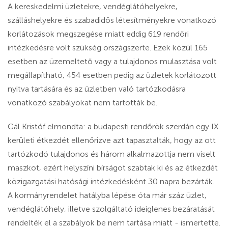
A kereskedelmi üzletekre, vendéglátóhelyekre,
szálláshelyekre és szabadidős létesítményekre vonatkozó
korlátozások megszegése miatt eddig 619 rendőri
intézkedésre volt szükség országszerte. Ezek közül 165
esetben az üzemeltető vagy a tulajdonos mulasztása volt
megállapítható, 454 esetben pedig az üzletek korlátozott
nyitva tartására és az üzletben való tartózkodásra
vonatkozó szabályokat nem tartották be.
Gál Kristóf elmondta: a budapesti rendőrök szerdán egy IX.
kerületi étkezdét ellenőrizve azt tapasztalták, hogy az ott
tartózkodó tulajdonos és három alkalmazottja nem viselt
maszkot, ezért helyszíni bírságot szabtak ki és az étkezdét
közigazgatási hatósági intézkedésként 30 napra bezárták.
A kormányrendelet hatályba lépése óta már száz üzlet,
vendéglátóhely, illetve szolgáltató ideiglenes bezáratását
rendelték el a szabályok be nem tartása miatt - ismertette.