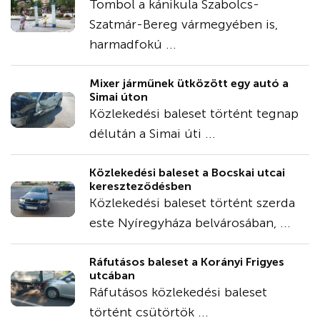
Tombol a kánikula Szabolcs-
Szatmár-Bereg vármegyében is,
harmadfokú ...
Mixer járműnek ütközött egy autó a
Simai úton
Közlekedési baleset történt tegnap
délután a Simai úti ...
Közlekedési baleset a Bocskai utcai
kereszteződésben
Közlekedési baleset történt szerda
este Nyíregyháza belvárosában, ...
Ráfutásos baleset a Korányi Frigyes
utcában
Ráfutásos közlekedési baleset
történt csütörtök ...