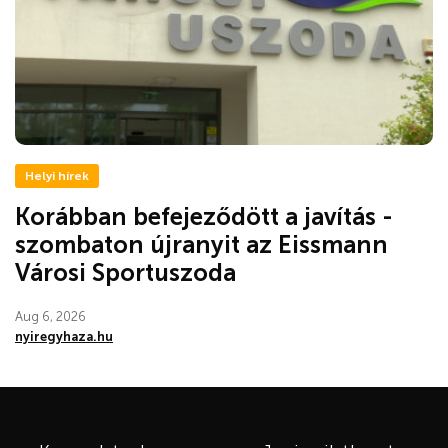
Helyi hírek
Korábban befejeződött a javítás -
szombaton újranyit az Eissmann
Városi Sportuszoda
Aug 6, 2026
nyiregyhaza.hu