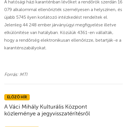
A hatósági házi karanténban lévőket a rendőrök szerdán 16
079 alkalommal ellenőrizték személyesen a helyszínen, és
újabb 5745 ilyen korlátozó intézkedést rendeltek el.
Jelenleg 44 248 ember járványügyi megfigyelése illetve
elkülönítése van hatályban. Közülük 4361-en vállalták,
hogy a rendőrség elektronikusan ellenőrizze, betartják-e a
karanténszabályokat.
Forrás: MTI
ELŐZŐ HÍR
A Váci Mihály Kulturális Központ
közleménye a jegyvisszatérítésről