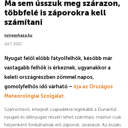
Ma sem ússzuk meg szárazon,
többfelé is záporokra kell
számítani
nyiregyhaza.hu
Júl 7, 2022
Nyugat felől előbb fátyolfelhők, később már
vastagabb felhők is érkeznek, ugyanakkor a
keleti országrészben zömmel napos,
gomolyfelhős idő várható –
írja az Országos
Meteorológiai Szolgálat.
Számottevő, kiterjedt csapadékra leginkább a Dunántúl
nyugati és délnyugati részén lehet számítani, máshol csak
helyenként fordulhatnak elő záporok, zivatarok. Az északi,