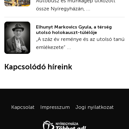
Autóbusz és munkagép ütközött
össze Nyíregyházán, ...
Elhunyt Markovics Gyula, a térség
utolsó holokauszt-túlélője
„A száz év reménye és az utolsó tanú
emlékezete” ...
Kapcsolódó híreink
Kapcsolat
Impresszum
Jogi nyilatkozat