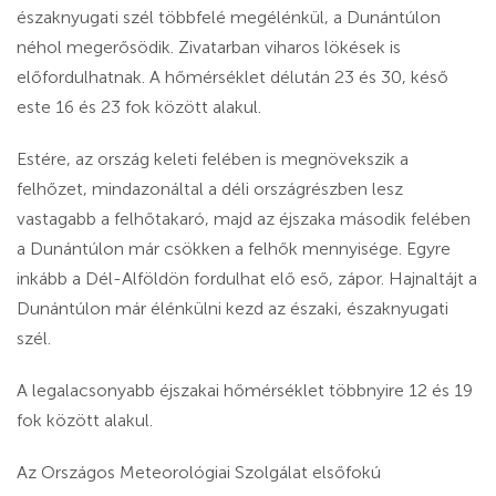
északnyugati szél többfelé megélénkül, a Dunántúlon
néhol megerősödik. Zivatarban viharos lökések is
előfordulhatnak. A hőmérséklet délután 23 és 30, késő
este 16 és 23 fok között alakul.
Estére, az ország keleti felében is megnövekszik a
felhőzet, mindazonáltal a déli országrészben lesz
vastagabb a felhőtakaró, majd az éjszaka második felében
a Dunántúlon már csökken a felhők mennyisége. Egyre
inkább a Dél-Alföldön fordulhat elő eső, zápor. Hajnaltájt a
Dunántúlon már élénkülni kezd az északi, északnyugati
szél.
A legalacsonyabb éjszakai hőmérséklet többnyire 12 és 19
fok között alakul.
Az Országos Meteorológiai Szolgálat elsőfokú