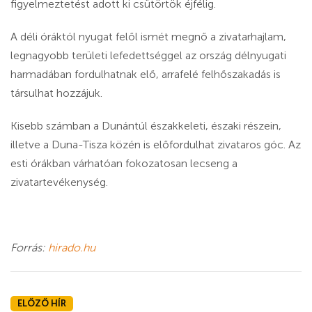
figyelmeztetést adott ki csütörtök éjfélig.
A déli óráktól nyugat felől ismét megnő a zivatarhajlam,
legnagyobb területi lefedettséggel az ország délnyugati
harmadában fordulhatnak elő, arrafelé felhőszakadás is
társulhat hozzájuk.
Kisebb számban a Dunántúl északkeleti, északi részein,
illetve a Duna-Tisza közén is előfordulhat zivataros góc. Az
esti órákban várhatóan fokozatosan lecseng a
zivatartevékenység.
Forrás:
hirado.hu
ELŐZŐ HÍR