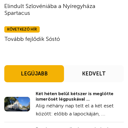
Elindult Szlovéniába a Nyíregyháza
Spartacus
KÖVETKEZŐ HÍR
Tovább fejlődik Sóstó
LEGÚJABB
KEDVELT
Két héten belül kétszer is meglőtte
ismerősét légpuskával ...
Alig néhány nap telt el a két eset
között: előbb a lapockáján, ...