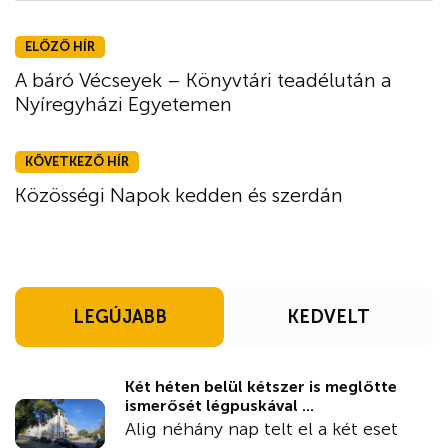
ELŐZŐ HÍR
A báró Vécseyek – Könyvtári teadélután a
Nyíregyházi Egyetemen
KÖVETKEZŐ HÍR
Közösségi Napok kedden és szerdán
LEGÚJABB
KEDVELT
Két héten belül kétszer is meglőtte
ismerősét légpuskával ...
Alig néhány nap telt el a két eset