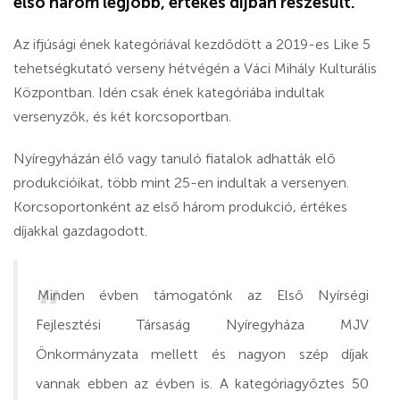
első három legjobb, értékes díjban részesült.
Az ifjúsági ének kategóriával kezdődött a 2019-es Like 5
tehetségkutató verseny hétvégén a Váci Mihály Kulturális
Központban. Idén csak ének kategóriába indultak
versenyzők, és két korcsoportban.
Nyíregyházán élő vagy tanuló fiatalok adhatták elő
produkcióikat, több mint 25-en indultak a versenyen.
Korcsoportonként az első három produkció, értékes
díjakkal gazdagodott.
Minden évben támogatónk az Első Nyírségi
Fejlesztési Társaság Nyíregyháza MJV
Önkormányzata mellett és nagyon szép díjak
vannak ebben az évben is. A kategóriagyőztes 50