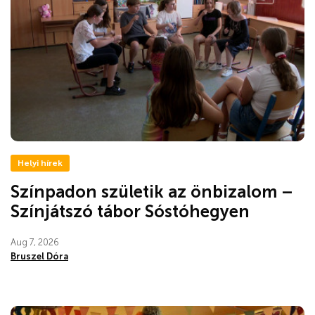
Helyi hírek
Színpadon születik az önbizalom –
Színjátszó tábor Sóstóhegyen
Aug 7, 2026
Bruszel Dóra