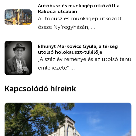
Autóbusz és munkagép ütközött a
Rákóczi utcában
Autóbusz és munkagép ütközött
össze Nyíregyházán, ...
Elhunyt Markovics Gyula, a térség
utolsó holokauszt-túlélője
„A száz év reménye és az utolsó tanú
emlékezete” ...
Kapcsolódó híreink