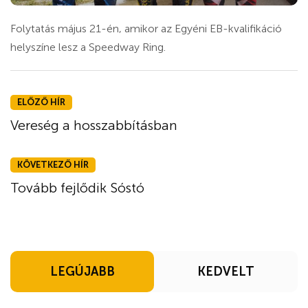
Folytatás május 21-én, amikor az Egyéni EB-kvalifikáció
helyszíne lesz a Speedway Ring.
ELŐZŐ HÍR
Vereség a hosszabbításban
KÖVETKEZŐ HÍR
Tovább fejlődik Sóstó
LEGÚJABB
KEDVELT