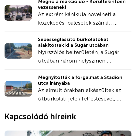
Megnő a reakcióidő - Körültekintően
vezessenek!
Az extrém kánikula növelheti a
közekedési balesetek számát, ...
Sebességlassító burkolatokat
alakítottak ki a Sugár utcában
Nyírszőlős belterületén, a Sugár
utcában három helyszínen ...
Megnyitották a forgalmat a Stadion
utca irányába
Az elmúlt órákban elkészültek az
útburkolati jelek felfestésével, ...
Kapcsolódó híreink