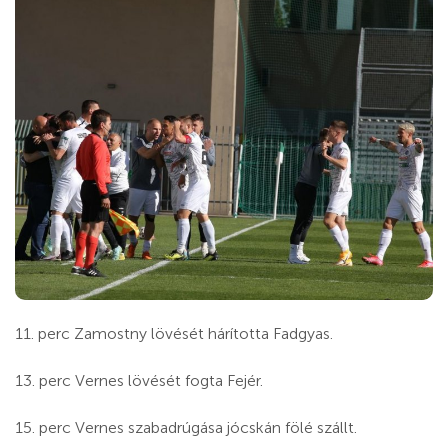
11. perc Zamostny lövését hárította Fadgyas.
13. perc Vernes lövését fogta Fejér.
15. perc Vernes szabadrúgása jócskán fölé szállt.