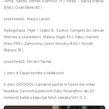
Toma, Tuboly, Vernes (Szimcso 75.), Vitális – Bacsa (Farkas
B.66.), Óvári (Berki 82.)
vezetőedző: Klausz László
Nyíregyháza: Fejér - Szabó B., Szokol, Gengeliczki, Jánvári
(Nemes a szünetben), Márkus (Sigér 65.), Paku, Hamed
(Vass P.85.), Zamostny, Gresó (Kovács Á.65.), Novák
(Banyoi 76.)
vezetőedző: Feczkó Tamás
1. perc A Szpari kezdte a találkozót.
6. perc GÓÓÓÓL! Liptákról pattan ki Gresó bal oldali
beadása, Zamostny passzolt Paku Rolandhoz, aki 22
méterről ballal a kapu bal felső sarkába lőtt. 0-1.