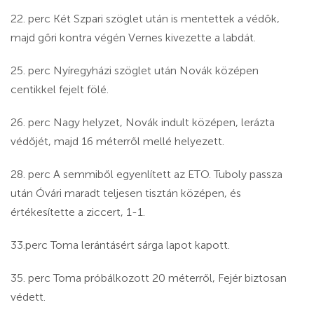
22. perc Két Szpari szöglet után is mentettek a védők,
majd gőri kontra végén Vernes kivezette a labdát.
25. perc Nyíregyházi szöglet után Novák középen
centikkel fejelt fölé.
26. perc Nagy helyzet, Novák indult középen, lerázta
védőjét, majd 16 méterről mellé helyezett.
28. perc A semmiből egyenlített az ETO. Tuboly passza
után Óvári maradt teljesen tisztán középen, és
értékesítette a ziccert, 1-1.
33.perc Toma lerántásért sárga lapot kapott.
35. perc Toma próbálkozott 20 méterről, Fejér biztosan
védett.