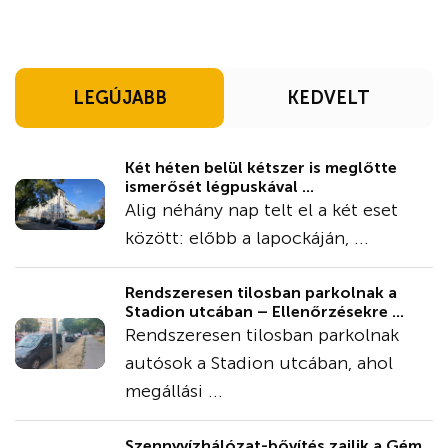
LEGÚJABB
KEDVELT
Két héten belül kétszer is meglőtte
ismerősét légpuskával ...
Alig néhány nap telt el a két eset
között: előbb a lapockáján, ...
Rendszeresen tilosban parkolnak a
Stadion utcában – Ellenőrzésekre ...
Rendszeresen tilosban parkolnak
autósok a Stadion utcában, ahol
megállási ...
Szennyvízhálózat-bővítés zajlik a Gém