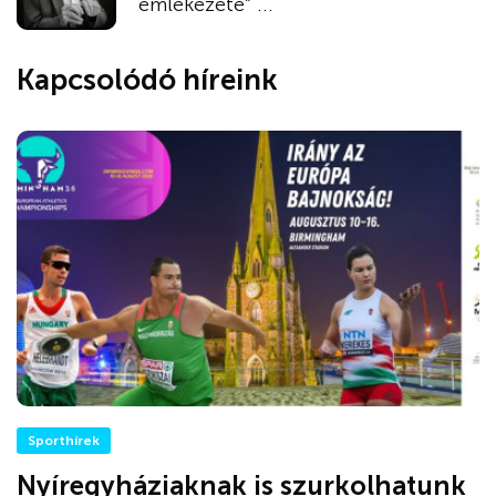
emlékezete” ...
Kapcsolódó híreink
Sporthírek
Nyíregyháziaknak is szurkolhatunk