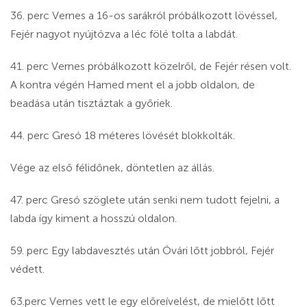
36. perc Vernes a 16-os sarákról próbálkozott lövéssel,
Fejér nagyot nyújtózva a léc fölé tolta a labdát.
41. perc Vernes próbálkozott közelről, de Fejér résen volt.
A kontra végén Hamed ment el a jobb oldalon, de
beadása után tisztáztak a győriek.
44. perc Gresó 18 méteres lövését blokkolták.
Vége az első félidőnek, döntetlen az állás.
47. perc Gresó szöglete után senki nem tudott fejelni, a
labda így kiment a hosszú oldalon.
59. perc Egy labdavesztés után Óvári lőtt jobbról, Fejér
védett.
63.perc Vernes vett le egy előreívelést, de mielőtt lőtt