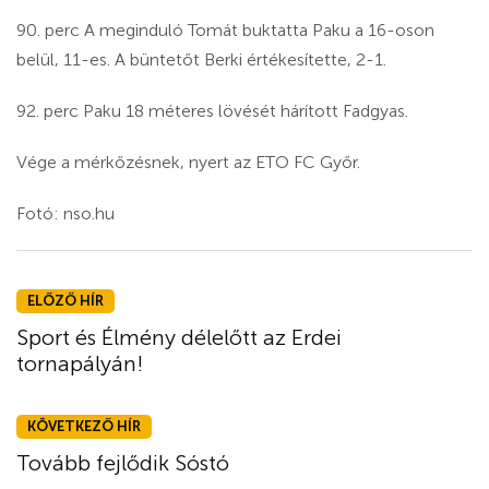
90. perc A meginduló Tomát buktatta Paku a 16-oson
belül, 11-es. A büntetőt Berki értékesítette, 2-1.
92. perc Paku 18 méteres lövését hárított Fadgyas.
Vége a mérkőzésnek, nyert az ETO FC Győr.
Fotó: nso.hu
ELŐZŐ HÍR
Sport és Élmény délelőtt az Erdei
tornapályán!
KÖVETKEZŐ HÍR
Tovább fejlődik Sóstó