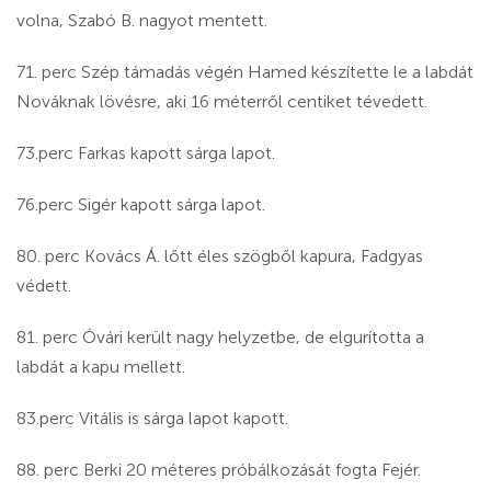
volna, Szabó B. nagyot mentett.
71. perc Szép támadás végén Hamed készítette le a labdát
Nováknak lövésre, aki 16 méterről centiket tévedett.
73.perc Farkas kapott sárga lapot.
76.perc Sigér kapott sárga lapot.
80. perc Kovács Á. lőtt éles szögből kapura, Fadgyas
védett.
81. perc Óvári került nagy helyzetbe, de elgurította a
labdát a kapu mellett.
83.perc Vitális is sárga lapot kapott.
88. perc Berki 20 méteres próbálkozását fogta Fejér.