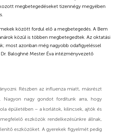
tal okozott megbetegedéseket tizennégy megyében
s.
ermekek között fordul elő a megbetegedés. A Bem
 tanárok közül is többen megbetegedtek. Az oktatási
nak; most azonban még nagyobb odafigyeléssel
ket. Dr. Baloghné Mester Éva intézményvezető
iányozni. Részben az influenza miatt, másrészt
s. Nagyon nagy gondot fordítunk arra, hogy
ola épületében – a korlátok, kilincsek, ajtók és
egfelelő eszközök rendelkezésünkre állnak,
őtlenítő eszközöket. A gyerekek figyelmét pedig