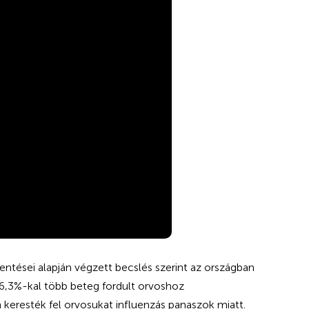
lentései alapján végzett becslés szerint az országban
16,3%-kal több beteg fordult orvoshoz
 keresték fel orvosukat influenzás panaszok miatt.