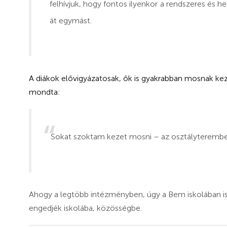
felhívjuk, hogy fontos ilyenkor a rendszeres és h
át egymást.
A diákok elővigyázatosak, ők is gyakrabban mosnak keze
mondta:
Sokat szoktam kezet mosni – az osztályteremben
Ahogy a legtöbb intézményben, úgy a Bem iskolában is 
engedjék iskolába, közösségbe.