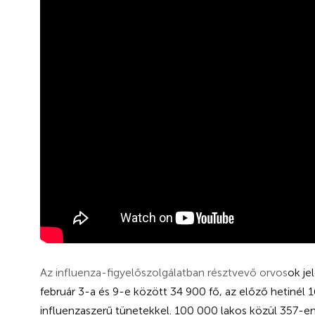
Az influenza-figyelőszolgálatban résztvevő orvos
ok je
február 3-a és 9-e között 34 900 fő, az előző hetinél 
influenzaszerű tünetekkel. 100 000 lakos közül 357-en