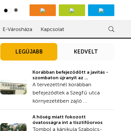
E-Városháza
Kapcsolat
LEGÚJABB
KEDVELT
Korábban befejeződött a javítás -
szombaton újranyit az ...
A tervezettnél korábban
befejeződtek a Szegfű utca
környezetében zajló ...
A hőség miatt fokozott
óvatosságra int a tisztifőorvos
Tombol a kánikula Szabolcs-