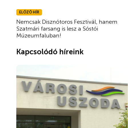
ELŐZŐ HÍR
Nemcsak Disznótoros Fesztivál, hanem
Szatmári farsang is lesz a Sóstói
Múzeumfaluban!
Kapcsolódó híreink