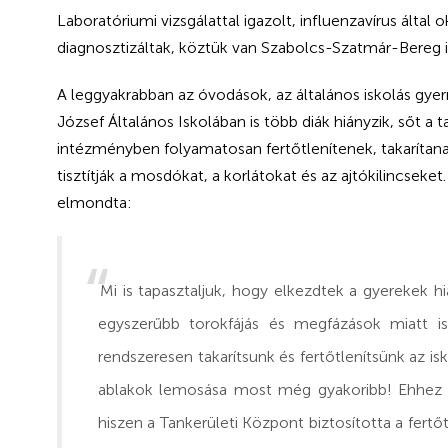
Laboratóriumi vizsgálattal igazolt, influenzavírus ál
diagnosztizáltak, köztük van Szabolcs-Szatmár-Bereg i
A leggyakrabban az óvodások, az általános iskolás gy
József Általános Iskolában is több diák hiányzik, sőt a
intézményben folyamatosan fertőtlenítenek, takaríta
tisztítják a mosdókat, a korlátokat és az ajtókilincse
elmondta:
Mi is tapasztaljuk, hogy elkezdtek a gyerekek h
egyszerűbb torokfájás és megfázások miatt i
rendszeresen takarítsunk és fertőtlenítsünk az isk
ablakok lemosása most még gyakoribb! Ehhez m
hiszen a Tankerületi Központ biztosította a fert