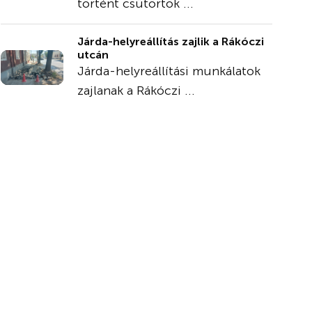
történt csütörtök ...
Járda-helyreállítás zajlik a Rákóczi
utcán
Járda-helyreállítási munkálatok
zajlanak a Rákóczi ...