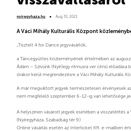
nyiregyhaza.hu
Aug 31, 2021
A Váci Mihály Kulturális Központ közleménybe
„Tisztelt 4 for Dance jegyvásárlók,
a Táncegyüttes közleményének értelmében az auguszt
Ádám – Szívünk (Nyír)egy ritmusra ver című előadása
órakor kerül megrendezésre a Váci Mihály Kulturális K
A már megváltott jegyek természetesen érvényesek az ú
nem megfelelő szeptember 6-12-ig van lehetősége jeg
A helyszínen vásárolt jegyek esetében a visszatérítés a
(Nyíregyháza, Szabadság tér 9.)
Online vásárlás esetén az Interticket Kft. e-mailben érte