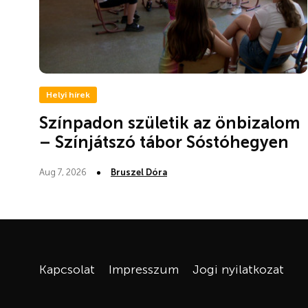
Helyi hírek
Színpadon születik az önbizalom
– Színjátszó tábor Sóstóhegyen
Aug 7, 2026
Bruszel Dóra
Kapcsolat
Impresszum
Jogi nyilatkozat