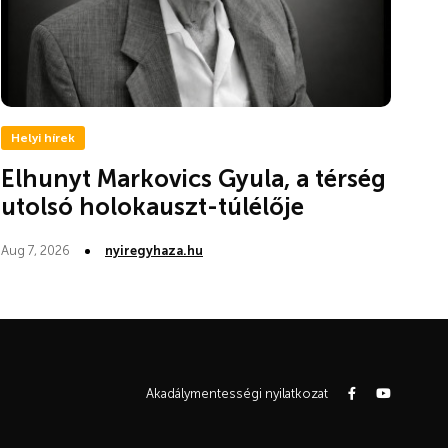
Helyi hírek
Elhunyt Markovics Gyula, a térség
utolsó holokauszt-túlélője
Aug 7, 2026
nyiregyhaza.hu
Akadálymentességi nyilatkozat