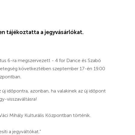
n tájékoztatta a jegyvásárlókat.
us 6-ra megszervezett - 4 for Dance és Szabó
 betegség következtében szeptember 17-én 19.00
özpontban.
j időpontra, azonban, ha valakinek az új időpont
y-visszaváltásra!
 Váci Mihály Kulturális Központban történik.
síti a jegyváltókat.”