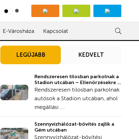
E-Városháza
Kapcsolat
LEGÚJABB
KEDVELT
Rendszeresen tilosban parkolnak a
Stadion utcában – Ellenőrzésekre ...
Rendszeresen tilosban parkolnak
autósok a Stadion utcában, ahol
megállási ...
Szennyvízhálózat-bővítés zajlik a
Gém utcában
Szennyvízhálózat-bővítési