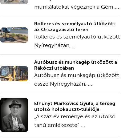
munkálatokat végeznek a Gém ...
Rolleres és személyautó ütközött
az Országzászló téren
Rolleres és személyautó ütközött
Nyíregyházán, ...
Autóbusz és munkagép ütközött a
Rákóczi utcában
Autóbusz és munkagép ütközött
össze Nyíregyházán, ...
Elhunyt Markovics Gyula, a térség
utolsó holokauszt-túlélője
„A száz év reménye és az utolsó
tanú emlékezete” ...