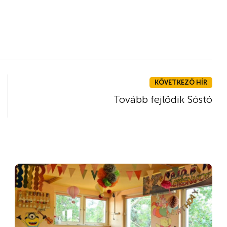
KÖVETKEZŐ HÍR
Tovább fejlődik Sóstó