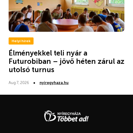
Helyi hírek
Élményekkel teli nyár a
Futurobiban – jövő héten zárul az
utolsó turnus
Aug 7, 2026
nyiregyhaza.hu