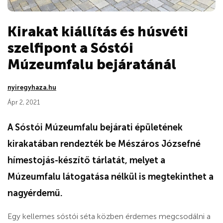
Kirakat kiállítás és húsvéti
szelfipont a Sóstói
Múzeumfalu bejáratánál
nyiregyhaza.hu
Ápr 2, 2021
A Sóstói Múzeumfalu bejárati épületének
kirakatában rendezték be Mészáros Józsefné
hímestojás-készítő tárlatát, melyet a
Múzeumfalu látogatása nélkül is megtekinthet a
nagyérdemű.
Egy kellemes sóstói séta közben érdemes megcsodálni a