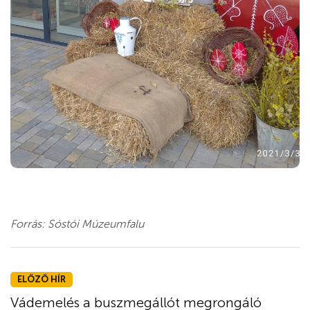
Forrás: Sóstói Múzeumfalu
ELŐZŐ HÍR
Vádemelés a buszmegállót megrongáló