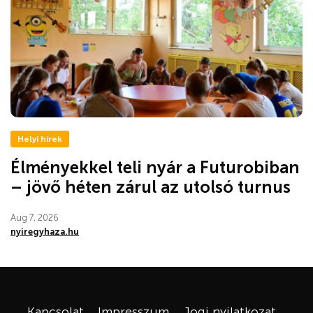
Helyi hírek
Élményekkel teli nyár a Futurobiban
– jövő héten zárul az utolsó turnus
Aug 7, 2026
nyiregyhaza.hu
Kapcsolat
Impresszum
Jogi nyilatkozat