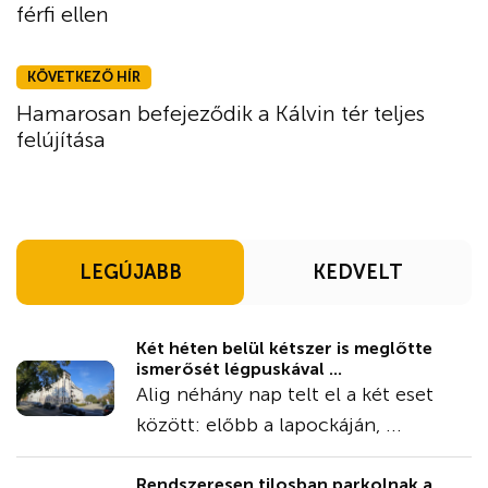
férfi ellen
KÖVETKEZŐ HÍR
Hamarosan befejeződik a Kálvin tér teljes
felújítása
LEGÚJABB
KEDVELT
Két héten belül kétszer is meglőtte
ismerősét légpuskával ...
Alig néhány nap telt el a két eset
között: előbb a lapockáján, ...
Rendszeresen tilosban parkolnak a