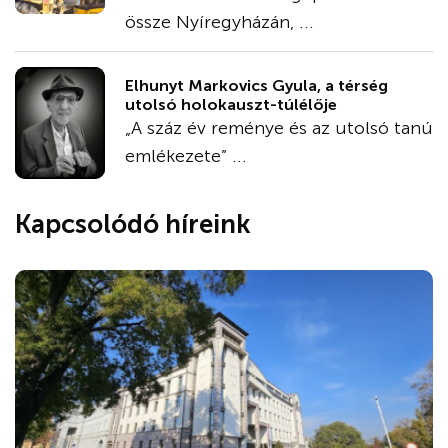
össze Nyíregyházán, ...
Elhunyt Markovics Gyula, a térség
utolsó holokauszt-túlélője
„A száz év reménye és az utolsó tanú
emlékezete” ...
Kapcsolódó híreink