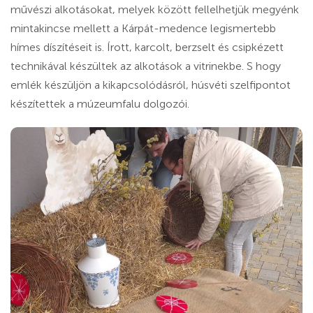
művészi alkotásokat, melyek között fellelhetjük megyénk
mintakincse mellett a Kárpát-medence legismertebb
hímes díszítéseit is. Írott, karcolt, berzselt és csipkézett
technikával készültek az alkotások a vitrinekbe. S hogy
emlék készüljön a kikapcsolódásról, húsvéti szelfipontot
készítettek a múzeumfalu dolgozói.