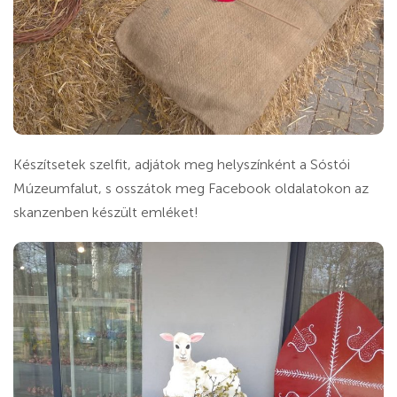
Készítsetek szelfit, adjátok meg helyszínként a Sóstói
Múzeumfalut, s osszátok meg Facebook oldalatokon az
skanzenben készült emléket!