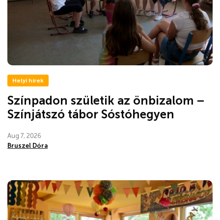
Helyi hírek
Színpadon születik az önbizalom –
Színjátszó tábor Sóstóhegyen
Aug 7, 2026
Bruszel Dóra