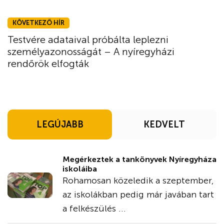
KÖVETKEZŐ HÍR
Testvére adataival próbálta leplezni
személyazonosságát – A nyíregyházi
rendőrök elfogták
LEGÚJABB
KEDVELT
Megérkeztek a tankönyvek Nyíregyháza
iskoláiba
Rohamosan közeledik a szeptember,
az iskolákban pedig már javában tart
a felkészülés ...