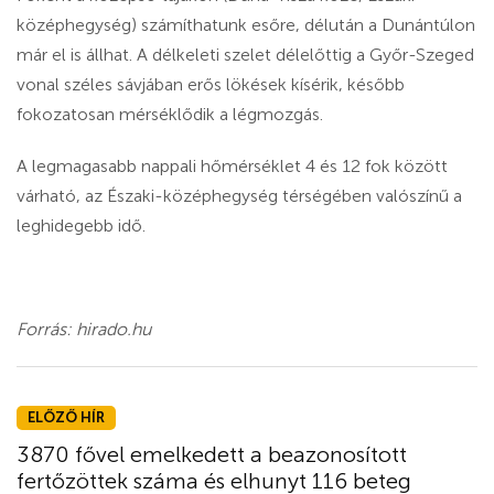
középhegység) számíthatunk esőre, délután a Dunántúlon
már el is állhat. A délkeleti szelet délelőttig a Győr-Szeged
vonal széles sávjában erős lökések kísérik, később
fokozatosan mérséklődik a légmozgás.
A legmagasabb nappali hőmérséklet 4 és 12 fok között
várható, az Északi-középhegység térségében valószínű a
leghidegebb idő.
Forrás: hirado.hu
ELŐZŐ HÍR
3870 fővel emelkedett a beazonosított
fertőzöttek száma és elhunyt 116 beteg