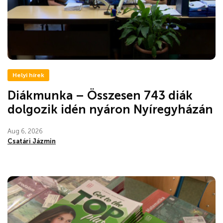
Helyi hírek
Diákmunka – Összesen 743 diák
dolgozik idén nyáron Nyíregyházán
Aug 6, 2026
Csatári Jázmin