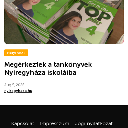
Helyi hírek
Megérkeztek a tankönyvek
Nyíregyháza iskoláiba
Aug 5, 2026
nyiregyhaza.hu
Kapcsolat
Impresszum
Jogi nyilatkozat