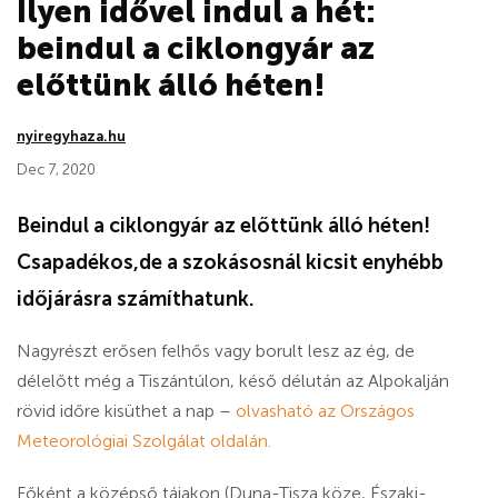
Ilyen idővel indul a hét:
beindul a ciklongyár az
előttünk álló héten!
nyiregyhaza.hu
Dec 7, 2020
Beindul a ciklongyár az előttünk álló héten!
Csapadékos,de a szokásosnál kicsit enyhébb
időjárásra számíthatunk.
Nagyrészt erősen felhős vagy borult lesz az ég, de
délelőtt még a Tiszántúlon, késő délután az Alpokalján
rövid időre kisüthet a nap –
olvasható az Országos
Meteorológiai Szolgálat oldalán.
Főként a középső tájakon (Duna-Tisza köze, Északi-