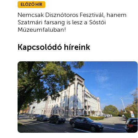
ELŐZŐ HÍR
Nemcsak Disznótoros Fesztivál, hanem
Szatmári farsang is lesz a Sóstói
Múzeumfaluban!
Kapcsolódó híreink