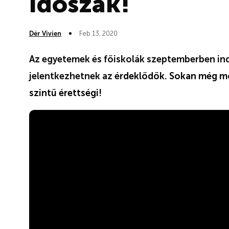
időszak!
Dér Vivien
Feb 13, 2020
Az egyetemek és főiskolák szeptemberben indu
jelentkezhetnek az é
rdeklődők. Sokan még mo
szintű érettségi!