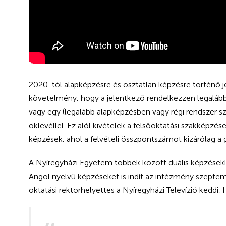
2020-tól alapképzésre és osztatlan képzésre történő je
követelmény, hogy a jelentkező rendelkezzen legalább
vagy egy (legalább alapképzésben vagy régi rendszer sze
oklevéllel. Ez alól kivételek a felsőoktatási szakképzé
képzések, ahol a felvételi összpontszámot kizárólag a 
A Nyíregyházi Egyetem többek között duális képzésekkel
Angol nyelvű képzéseket is indít az intézmény szeptembe
oktatási rektorhelyettes a Nyíregyházi Televízió keddi