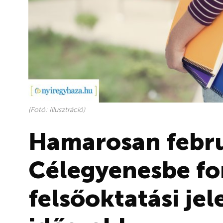
(Fotó: Illusztráció)
Hamarosan febru
Célegyenesbe fo
felsőoktatási jel