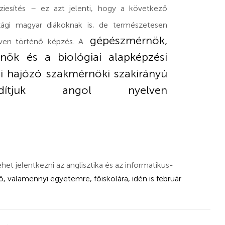
esítés – ez azt jelenti, hogy a következő
ági magyar diákoknak is, de természetesen
gépészmérnök,
lven történő képzés. A
nök és a biológiai alapképzési
si hajózó szakmérnöki szakirányú
dítjuk angol nyelven
het jelentkezni az anglisztika és az informatikus-
dő, valamennyi egyetemre, főiskolára, idén is február