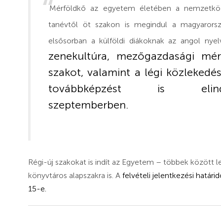
Mérföldkő az egyetem életében a nemzetközi
tanévtől öt szakon is megindul a magyarorsz
elsősorban a külföldi diákoknak az angol nye
zenekultúra, mezőgazdasági mér
szakot, valamint a légi közlekedé
továbbképzést is elin
szeptemberben.
Régi-új szakokat is indít az Egyetem – többek között le
könyvtáros alapszakra is. A
felvételi jelentkezési határi
15-e.