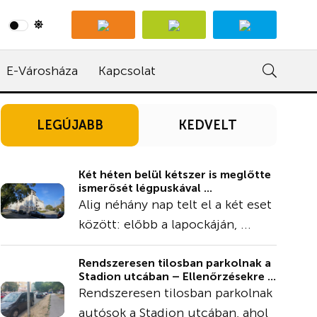
E-Városháza
Kapcsolat
LEGÚJABB
KEDVELT
Két héten belül kétszer is meglőtte
ismerősét légpuskával ...
Alig néhány nap telt el a két eset
között: előbb a lapockáján, ...
Rendszeresen tilosban parkolnak a
Stadion utcában – Ellenőrzésekre ...
Rendszeresen tilosban parkolnak
autósok a Stadion utcában, ahol