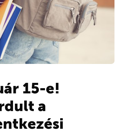
ár 15-e!
rdult a
entkezési