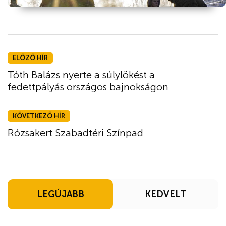
ELŐZŐ HÍR
Tóth Balázs nyerte a súlylökést a
fedettpályás országos bajnokságon
KÖVETKEZŐ HÍR
Rózsakert Szabadtéri Színpad
LEGÚJABB
KEDVELT