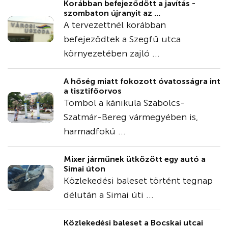
Korábban befejeződött a javítás -
szombaton újranyit az ...
A tervezettnél korábban
befejeződtek a Szegfű utca
környezetében zajló ...
A hőség miatt fokozott óvatosságra int
a tisztifőorvos
Tombol a kánikula Szabolcs-
Szatmár-Bereg vármegyében is,
harmadfokú ...
Mixer járműnek ütközött egy autó a
Simai úton
Közlekedési baleset történt tegnap
délután a Simai úti ...
Közlekedési baleset a Bocskai utcai