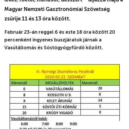
Magyar Nemzeti Gasztronómiai Szövetség
zsűrije 11 és 13 óra között.
Február 23-án reggel 6 és este 18 óra között 20
percenként ingyenes buszjáratok járnak a
Vasútállomás és Sóstógyógyfürdő között.