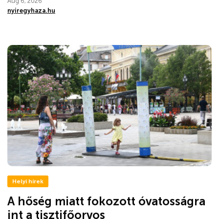
Aug 6, 2026
nyiregyhaza.hu
Helyi hírek
A hőség miatt fokozott óvatosságra
int a tisztifőorvos