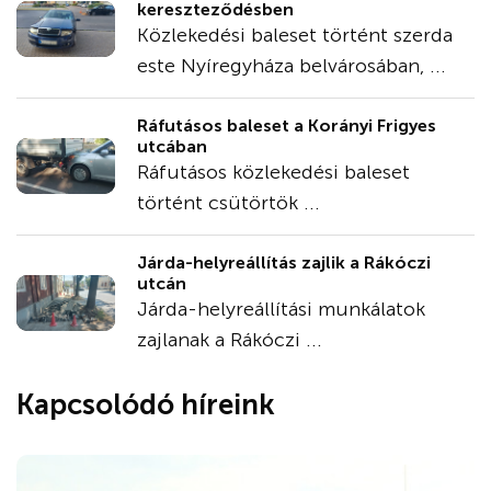
kereszteződésben
Közlekedési baleset történt szerda
este Nyíregyháza belvárosában, ...
Ráfutásos baleset a Korányi Frigyes
utcában
Ráfutásos közlekedési baleset
történt csütörtök ...
Járda-helyreállítás zajlik a Rákóczi
utcán
Járda-helyreállítási munkálatok
zajlanak a Rákóczi ...
Kapcsolódó híreink