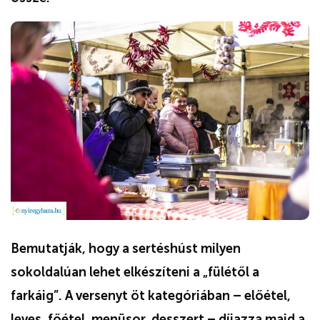
Bemutatják, hogy a sertéshúst milyen
sokoldalúan lehet elkészíteni a „fülétől a
farkáig”. A versenyt öt kategóriában – előétel,
leves, főétel, menüsor, desszert – díjazza majd a