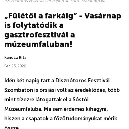
(Disznótoros Fesztivál két napon át. Fotó: Kohut Árpád)
„Fülétől a farkáig” - Vasárnap
is folytatódik a
gasztrofesztivál a
múzeumfaluban!
Kanócz Rita
Feb 23, 2020
Idén két napig tart a Disznótoros Fesztivál.
Szombaton is órsiási volt az éredeklődés, több
mint tízezre látogattak el a Sóstói
Múzeumfaluba. Ma sem érdemes kihagyni,
hiszen
a
csapatok a főzőtudományukat mérik
össze.