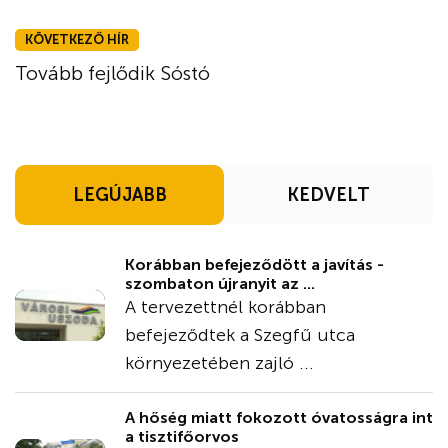
KÖVETKEZŐ HÍR
Tovább fejlődik Sóstó
LEGÚJABB
KEDVELT
Korábban befejeződött a javítás -
szombaton újranyit az ...
A tervezettnél korábban
befejeződtek a Szegfű utca
környezetében zajló ...
A hőség miatt fokozott óvatosságra int
a tisztifőorvos