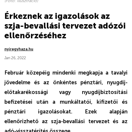
(Fotó: Illusztráció)
Érkeznek az igazolások az
szja-bevallási tervezet adózói
ellenőrzéséhez
nyiregyhaza.hu
Jan 26, 2022
Február közepéig mindenki megkapja a tavalyi
jövedelme és az önkéntes pénztári, nyugdíj-
előtakarékossági vagy nyugdíjbiztosítási
befizetései után a munkáltatói, kifizetői és
pénztári igazolásokat. Ezek alapján
ellenőrizhető az szja-bevallási tervezet és az
adó-visszatérítés összege.