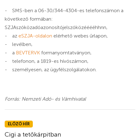
- SMS-ben a 06-30/344-4304-es telefonszámon a
következő formában:
SZJAszóközadóazonosítójelszóközééééhhnn,
- az
eSZJA-oldalon
elérhető webes űrlapon,
- levélben,
- a
BEVTERVK
formanyomtatványon,
- telefonon, a 1819-es hívószámon,
- személyesen, az ügyfélszolgálatokon.
Forrás: Nemzeti Adó- és Vámhivatal
ELŐZŐ HÍR
Cigi a tetőkárpitban