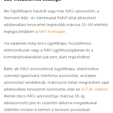
Aki Ügyfélkaput használ vagy más KAÜ-azonosítót, a
Nemzeti Adó- és Vámhivatal (NAV) által elkészített
adóbevallási tervezetet legkésőbb március 15-től elérheti,
legegyszerűbben a
NAV honlapján
.
Ha valakinek még nincs ügyfélkapu-hozzáférése,
elektronikusan vagy a NAV ügyfélszolgálatain és a
kormányhivatalokban pár perc alatt regisztrálhat.
Bárki, aki KAÜ-azonosítóval (ügyfélkapu, elektronikus
személyi igazolvány telefonos azonosítás, arcképes
azonosítás) rendelkezik, márciustól tehát megnézheti saját
adóbevallási tervezetét azonosítás után az
eSZJA-oldalon
.
Akinek nincs KAÜ-azonosítója, március 16-ig,
adóazonosító jele és születési dátuma megadásával
többféle módon is kérheti a tervezet postázását: