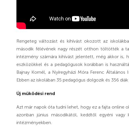
Rengeteg változást és kihívást okozott az iskolákb
második félévének nagy részét otthon töltötték a tan
intézmény számára kihívást jelentett, még akkor is, ha
eszközökkel és a pedagógusok korábban is használták
Bajnay Kornél, a Nyíregyházi Móra Ferenc Általános 
Ebben az iskolában 35 pedagógus dolgozik és 356 diák 
Új működési rend
Azt már napok óta tudni lehet, hogy ez a fajta online 
azonban június másodikától, keddtől egyéni vagy k
intézményekben.