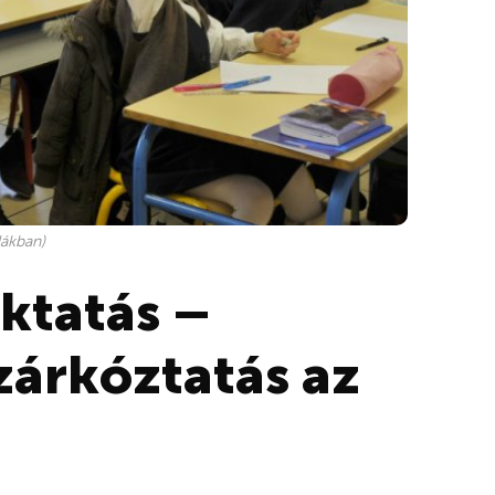
lákban)
ktatás –
lzárkóztatás az