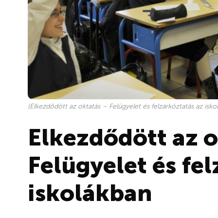
(Elkezdődött az oktatás – Felügyelet és felzárkóztatás az isko
Elkezdődött az o
Felügyelet és fe
iskolákban