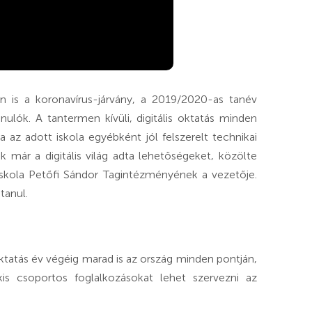
an is a koronavírus-járvány, a 2019/2020-as tanév
ulók. A tantermen kívüli, digitális oktatás minden
 az adott iskola egyébként jól felszerelt technikai
 már a digitális világ adta lehetőségeket, közölte
Iskola Petőfi Sándor Tagintézményének a vezetője.
tanul.
oktatás év végéig marad is az ország minden pontján,
is csoportos foglalkozásokat lehet szervezni az