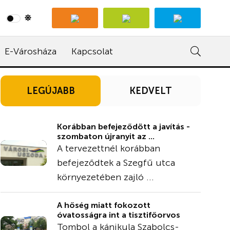
E-Városháza
Kapcsolat
LEGÚJABB
KEDVELT
Korábban befejeződött a javítás -
szombaton újranyit az ...
A tervezettnél korábban
befejeződtek a Szegfű utca
környezetében zajló ...
A hőség miatt fokozott
óvatosságra int a tisztifőorvos
Tombol a kánikula Szabolcs-