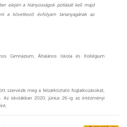
er elején a hiányosságok pótlását kell majd
eni a következő évfolyam tananyagának az
ános Gimnázium, Általános Iskola és Kollégium
zött szervezik meg a felzárkóztató foglalkozásokat,
t. Az iskolákban 2020. június 26-ig az intézményi
int.