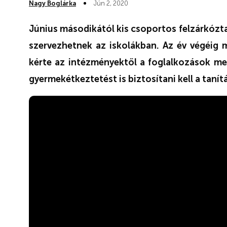
Nagy Boglárka
Jún 2, 2020
Június másodikától kis csoportos felzárkózt
szervezhetnek az iskolákban. Az év végéig m
kérte az intézményektől a foglalkozások meg
gyermekétkeztetést is biztosítani kell a tanítá