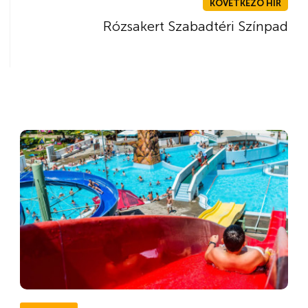
KÖVETKEZŐ HÍR
Rózsakert Szabadtéri Színpad