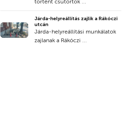
történt csütörtök ...
Járda-helyreállítás zajlik a Rákóczi
utcán
Járda-helyreállítási munkálatok
zajlanak a Rákóczi ...