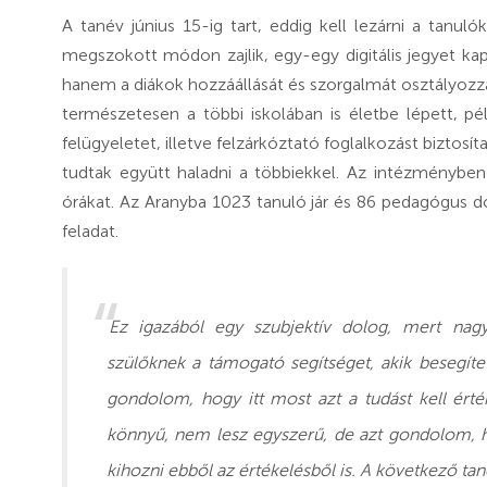
A tanév június 15-ig tart, eddig kell lezárni a tanul
megszokott módon zajlik, egy-egy digitális jegyet ka
hanem a diákok hozzáállását és szorgalmát osztályozz
természetesen a többi iskolában is életbe lépett, 
felügyeletet, illetve felzárkóztató foglalkozást biztos
tudtak együtt haladni a többiekkel. Az intézményben 
órákat. Az Aranyba 1023 tanuló jár és 86 pedagógus dol
feladat.
Ez igazából egy szubjektív dolog, mert na
szülőknek a támogató segítséget, akik besegíte
gondolom, hogy itt most azt a tudást kell ért
könnyű, nem lesz egyszerű, de azt gondolom, h
kihozni ebből az értékelésből is. A következő ta