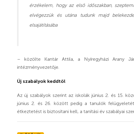
érzékelem, hogy az első időszakban, szeptemb
elvégezzük és utána tudunk majd belekezd
elsajátításába
– közölte Kantár Attila, a Nyíregyházi Arany J
intézményvezetője.
Új szabályok keddtől
Az új szabályok szerint az iskolák június 2. és 15. kö
június 2. és 26. között pedig a tanulók felügyeleté
étkeztetést is biztosítani kell, a tanítási év szabályai szer