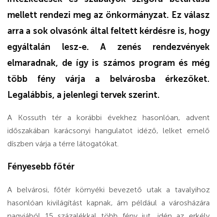
mellett rendezi meg az önkormányzat. Ez válasz
arra a sok olvasónk által feltett kérdésre is, hogy
egyáltalán lesz-e. A zenés rendezvények
elmaradnak, de így is számos program és még
több fény várja a belvárosba érkezőket.
Legalábbis, a jelenlegi tervek szerint.
A Kossuth tér a korábbi évekhez hasonlóan, advent
időszakában karácsonyi hangulatot idéző, lelket emelő
díszben várja a térre látogatókat.
Fényesebb főtér
A belvárosi, főtér környéki bevezető utak a tavalyihoz
hasonlóan kivilágítást kapnak, ám például a városházára
nagyjából 15 százalékkal több fény jut, idén az erkély