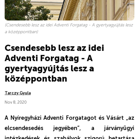
(Csendesebb lesz az idei Adventi Forgatag - A gyertyagyújtás lesz
a középpontban)
Csendesebb lesz az idei
Adventi Forgatag - A
gyertyagyújtás lesz a
középpontban
Tarczy Gyula
Nov 8, 2020
A Nyíregyházi Adventi Forgatagot és Vásárt „az
elcsendesedés jegyében”, a járványügyi
intézkedések és szabályok szigorú betartása