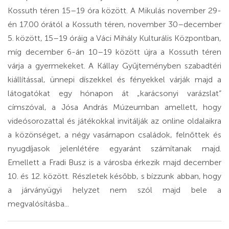
Kossuth téren 15–19 óra között. A Mikulás november 29-
én 17.00 órától a Kossuth téren, november 30–december
5. között, 15–19 óráig a Váci Mihály Kulturális Központban,
míg december 6-án 10–19 között újra a Kossuth téren
várja a gyermekeket. A Kállay Gyűjteményben szabadtéri
kiállítással, ünnepi díszekkel és fényekkel várják majd a
látogatókat egy hónapon át „karácsonyi varázslat”
címszóval, a Jósa András Múzeumban amellett, hogy
videósorozattal és játékokkal invitálják az online oldalaikra
a közönséget, a négy vasárnapon családok, felnőttek és
nyugdíjasok jelenlétére egyaránt számítanak majd.
Emellett a Fradi Busz is a városba érkezik majd december
10. és 12. között. Részletek később, s bízzunk abban, hogy
a járványügyi helyzet nem szól majd bele a
megvalósításba...