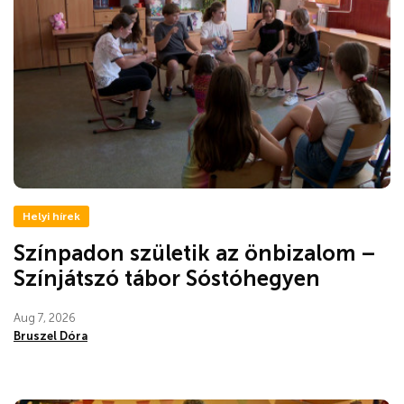
Helyi hírek
Színpadon születik az önbizalom –
Színjátszó tábor Sóstóhegyen
Aug 7, 2026
Bruszel Dóra