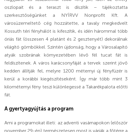
oszlopait és a teraszt is díszítik – tájékoztatta
szerkesztőségünket a NYÍRVV Nonprofit Kft. A
városüzemeltető cég hozzátette, a tavaly megkedvelt
Kossuth téri fényhálót is kifeszítik, és idén hárommal több
óriás fát (összesen 4 platánt és 2 gesztenyét) dekorálnak
világító gömbökkel. Szintén újdonság, hogy a Városalapító
atyák szobrának környezetében lévő fél tucat fát is
feldíszítenek. A város karácsonyfáját a tervek szerint jövő
kedden állítják fel, melyre 1200 méternyi új fényfüzér is
kerül a korábbi kiegészítéseként. Így már több mint 3
kilométernyi fény teszi különlegessé a Takarékpalota előtti
fát.
A gyertyagyújtás a program
Ami a programokat illeti: az adventi vasárnapokon (először
november 29-én) természetesen most is várják a főtérre a