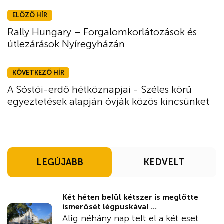
ELŐZŐ HÍR
Rally Hungary – Forgalomkorlátozások és
útlezárások Nyíregyházán
KÖVETKEZŐ HÍR
A Sóstói-erdő hétköznapjai - Széles körű
egyeztetések alapján óvják közös kincsünket
LEGÚJABB
KEDVELT
Két héten belül kétszer is meglőtte
ismerősét légpuskával ...
Alig néhány nap telt el a két eset