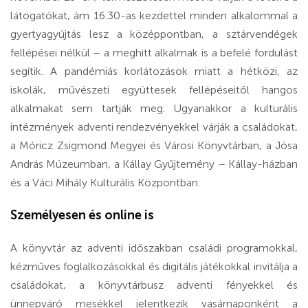
látogatókat, ám 16.30-as kezdettel minden alkalommal a
gyertyagyújtás lesz a középpontban, a sztárvendégek
fellépései nélkül – a meghitt alkalmak is a befelé fordulást
segítik. A pandémiás korlátozások miatt a hétközi, az
iskolák, művészeti együttesek fellépéseitől hangos
alkalmakat sem tartják meg. Ugyanakkor a kulturális
intézmények adventi rendezvényekkel várják a családokat,
a Móricz Zsigmond Megyei és Városi Könyvtárban, a Jósa
András Múzeumban, a Kállay Gyűjtemény – Kállay-házban
és a Váci Mihály Kulturális Központban.
Személyesen és online is
A könyvtár az adventi időszakban családi programokkal,
kézműves foglalkozásokkal és digitális játékokkal invitálja a
családokat, a könyvtárbusz adventi fényekkel és
ünnepváró mesékkel jelentkezik vasárnaponként a