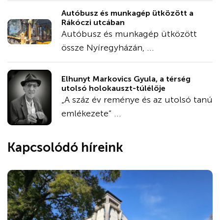
Autóbusz és munkagép ütközött a
Rákóczi utcában
Autóbusz és munkagép ütközött
össze Nyíregyházán, ...
Elhunyt Markovics Gyula, a térség
utolsó holokauszt-túlélője
„A száz év reménye és az utolsó tanú
emlékezete” ...
Kapcsolódó híreink