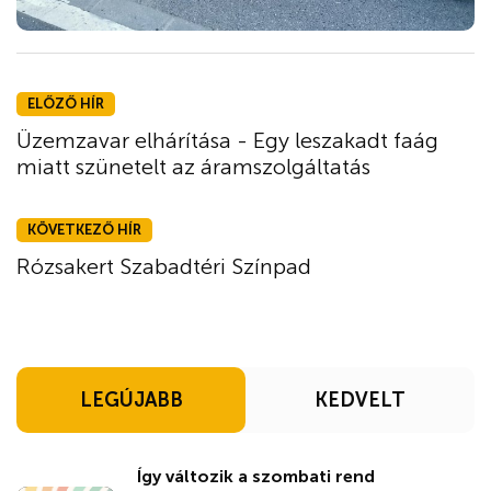
ELŐZŐ HÍR
Üzemzavar elhárítása - Egy leszakadt faág
miatt szünetelt az áramszolgáltatás
KÖVETKEZŐ HÍR
Rózsakert Szabadtéri Színpad
LEGÚJABB
KEDVELT
Így változik a szombati rend