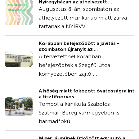
Nyíregyházán az áthelyezett ...
Augusztus 8-án, szombaton az
áthelyezett munkanap miatt zárva
tartanak a NYÍRVV ...
Korábban befejeződött a javítás -
szombaton újranyit az ...
A tervezettnél korábban
befejeződtek a Szegfű utca
környezetében zajló ...
A hőség miatt fokozott óvatosságra int
a tisztifőorvos
Tombol a kánikula Szabolcs-
Szatmár-Bereg vármegyében is,
harmadfokú ...
Mixer járműnek ütközött egy autó a