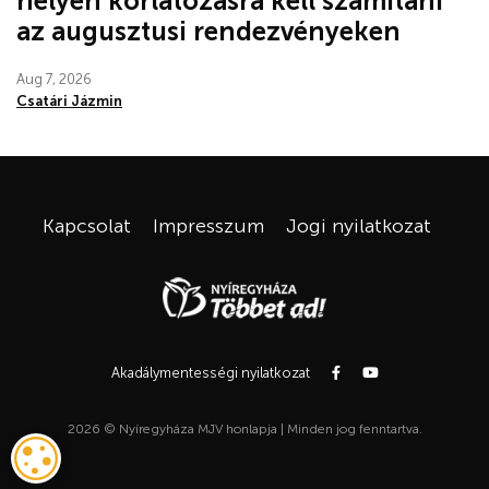
helyen korlátozásra kell számítani
az augusztusi rendezvényeken
Aug 7, 2026
Csatári Jázmin
Kapcsolat
Impresszum
Jogi nyilatkozat
Akadálymentességi nyilatkozat
2026 © Nyíregyháza MJV honlapja | Minden jog fenntartva.