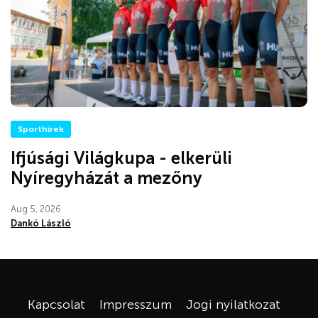
Sporthírek
Ifjúsági Világkupa - elkerüli
Nyíregyházát a mezőny
Aug 5, 2026
Dankó László
Kapcsolat
Impresszum
Jogi nyilatkozat