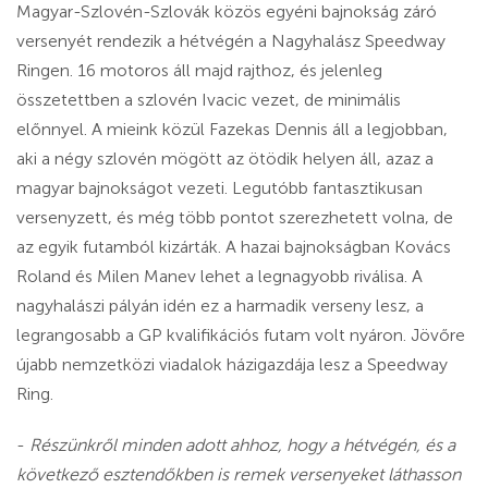
Magyar-Szlovén-Szlovák közös egyéni bajnokság záró
versenyét rendezik a hétvégén a Nagyhalász Speedway
Ringen. 16 motoros áll majd rajthoz, és jelenleg
összetettben a szlovén Ivacic vezet, de minimális
előnnyel. A mieink közül Fazekas Dennis áll a legjobban,
aki a négy szlovén mögött az ötödik helyen áll, azaz a
magyar bajnokságot vezeti. Legutóbb fantasztikusan
versenyzett, és még több pontot szerezhetett volna, de
az egyik futamból kizárták. A hazai bajnokságban Kovács
Roland és Milen Manev lehet a legnagyobb riválisa. A
nagyhalászi pályán idén ez a harmadik verseny lesz, a
legrangosabb a GP kvalifikációs futam volt nyáron. Jövőre
újabb nemzetközi viadalok házigazdája lesz a Speedway
Ring.
-
Részünkről minden adott ahhoz, hogy a hétvégén, és a
következő esztendőkben is remek versenyeket láthasson