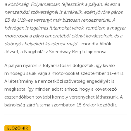
a közönség. Folyamatosan fejlesztünk a pályán, és ezt a
nemzetközi szövetségnél is értékelik, ezért jövőre páros
EB és U19-es versenyt már biztosan rendezhetünk. A
hétvégén is izgalmas futamokat várok, remélem a magyar
motorosok a pálya ismeretéből előnyt kovácsolnak, és a
dobogós helyekért küzdenek majd
- mondta Albók
József, a Nagyhalász Speedway Ring tulajdonosa.
A pályán nyáron is folyamatosan dolgoztak, így kiváló
minőségű salak várja a motorosokat szeptember 11-én is.
A létesítmény a nemzetközi szövetség engedélyét is
megkapta, így minden adott ahhoz, hogy a következő
esztendőkben további komoly versenyeket láthassunk. A
bajnokság zárófutama szombaton 15 órakor kezdődik.
ELŐZŐ HÍR