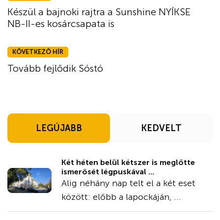
Készül a bajnoki rajtra a Sunshine NYÍKSE
NB-II-es kosárcsapata is
KÖVETKEZŐ HÍR
Tovább fejlődik Sóstó
LEGÚJABB
KEDVELT
Két héten belül kétszer is meglőtte
ismerősét légpuskával ...
Alig néhány nap telt el a két eset
között: előbb a lapockáján, ...