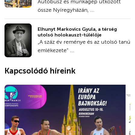
Autóbusz és munkagép ütközött
össze Nyíregyházán, ...
Elhunyt Markovics Gyula, a térség
utolsó holokauszt-túlélője
„A száz év reménye és az utolsó tanú
emlékezete” ...
Kapcsolódó híreink