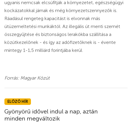
ugyanis nemcsak elcsúfítják a környezetet, egészségügyi
kockázatokkal járnak és még környezetszennyezők is.
Ráadásul rengeteg kapacitást is elvonnak más
útüzemeltetési munkáktól. Az illegális út menti szemét
összegyűjtése és biztonságos lerakókba szállítása a
közútkezelőnek - és így az adófizetőknek is - évente
mintegy 1-1,5 milliárd forintjába kerül.
Forrás: Magyar Közút
ELŐZŐ HÍR
Gyönyörű idővel indul a nap, aztán
minden megváltozik