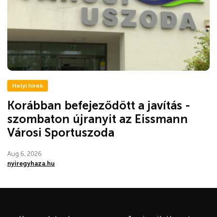
Helyi hírek
Korábban befejeződött a javítás -
szombaton újranyit az Eissmann
Városi Sportuszoda
Aug 6, 2026
nyiregyhaza.hu