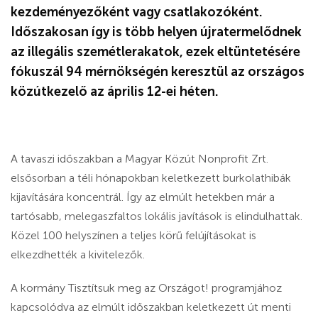
kezdeményezőként vagy csatlakozóként.
Időszakosan így is több helyen újratermelődnek
az illegális szemétlerakatok, ezek eltüntetésére
fókuszál 94 mérnökségén keresztül az országos
közútkezelő az április 12-ei héten.
A tavaszi időszakban a Magyar Közút Nonprofit Zrt.
elsősorban a téli hónapokban keletkezett burkolathibák
kijavítására koncentrál. Így az elmúlt hetekben már a
tartósabb, melegaszfaltos lokális javítások is elindulhattak.
Közel 100 helyszínen a teljes körű felújításokat is
elkezdhették a kivitelezők.
A kormány Tisztítsuk meg az Országot! programjához
kapcsolódva az elmúlt időszakban keletkezett út menti