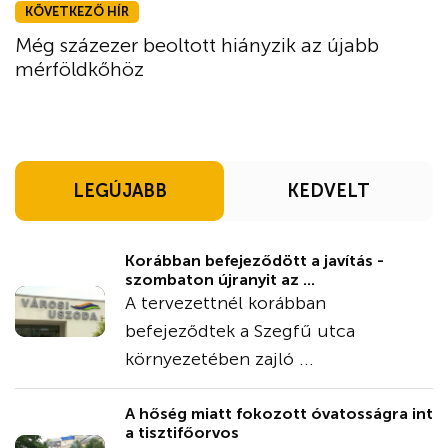
KÖVETKEZŐ HÍR
Még százezer beoltott hiányzik az újabb
mérföldkőhöz
LEGÚJABB
KEDVELT
Korábban befejeződött a javítás -
szombaton újranyit az ...
A tervezettnél korábban
befejeződtek a Szegfű utca
környezetében zajló ...
A hőség miatt fokozott óvatosságra int
a tisztifőorvos