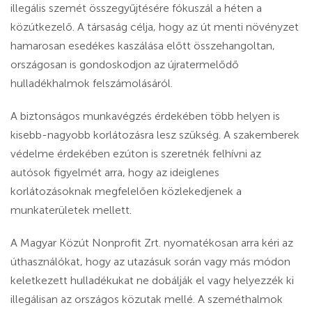
illegális szemét összegyűjtésére fókuszál a héten a
közútkezelő. A társaság célja, hogy az út menti növényzet
hamarosan esedékes kaszálása előtt összehangoltan,
országosan is gondoskodjon az újratermelődő
hulladékhalmok felszámolásáról.
A biztonságos munkavégzés érdekében több helyen is
kisebb-nagyobb korlátozásra lesz szükség. A szakemberek
védelme érdekében ezúton is szeretnék felhívni az
autósok figyelmét arra, hogy az ideiglenes
korlátozásoknak megfelelően közlekedjenek a
munkaterületek mellett.
A Magyar Közút Nonprofit Zrt. nyomatékosan arra kéri az
úthasználókat, hogy az utazásuk során vagy más módon
keletkezett hulladékukat ne dobálják el vagy helyezzék ki
illegálisan az országos közutak mellé. A szeméthalmok