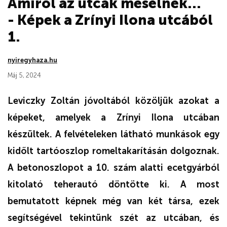
Amiről az utcák mesélnek...
- Képek a Zrínyi Ilona utcából
1.
nyiregyhaza.hu
Máj 5, 2024
Leviczky Zoltán jóvoltából közöljük azokat a
képeket, amelyek a Zrínyi Ilona utcában
készültek. A felvételeken látható munkások egy
kidőlt tartóoszlop romeltakarításán dolgoznak.
A betonoszlopot a 10. szám alatti ecetgyárból
kitolató teherautó döntötte ki. A most
bemutatott képnek még van két társa, ezek
segítségével tekintünk szét az utcában, és