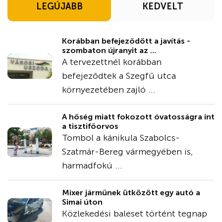
LEGÚJABB
KEDVELT
Korábban befejeződött a javítás -
szombaton újranyit az ...
A tervezettnél korábban
befejeződtek a Szegfű utca
környezetében zajló ...
A hőség miatt fokozott óvatosságra int
a tisztifőorvos
Tombol a kánikula Szabolcs-
Szatmár-Bereg vármegyében is,
harmadfokú ...
Mixer járműnek ütközött egy autó a
Simai úton
Közlekedési baleset történt tegnap