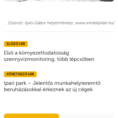
(Szerző: Ilyés Gábor helytörténész, www.emlekjelek.hu)
ELŐZŐ HÍR
Első a környezettudatosság:
szennyvízmonitoring, több lépcsőben
KÖVETKEZŐ HÍR
Ipari park – Jelentős munkahelyteremtő
beruházásokkal érkeznek az új cégek