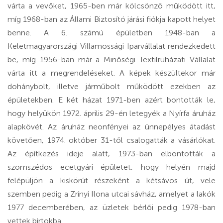
várta a vevőket, 1965-ben már kölcsönző működött itt,
míg 1968-ban az Állami Biztosító járási fiókja kapott helyet
benne. A 6. számú épületben 1948-ban a
Keletmagyarországi Villamossági Iparvállalat rendezkedett
be, míg 1956-ban már a Minőségi Textilruházati Vállalat
várta itt a megrendeléseket. A képek készültekor már
dohánybolt, illetve járműbolt működött ezekben az
épületekben. E két házat 1971-ben azért bontották le,
hogy helyükön 1972. április 29-én letegyék a Nyírfa áruház
alapkövét. Az áruház neonfényei az ünnepélyes átadást
követően, 1974. október 31-től csalogatták a vásárlókat.
Az építkezés ideje alatt, 1973-ban elbontották a
szomszédos ecetgyári épületet, hogy helyén majd
felépüljön a kiskörút részeként a kétsávos út, vele
szemben pedig a Zrínyi Ilona utcai sávház, amelyet a lakók
1977 decemberében, az üzletek bérlői pedig 1978-ban
vettek birtokba.