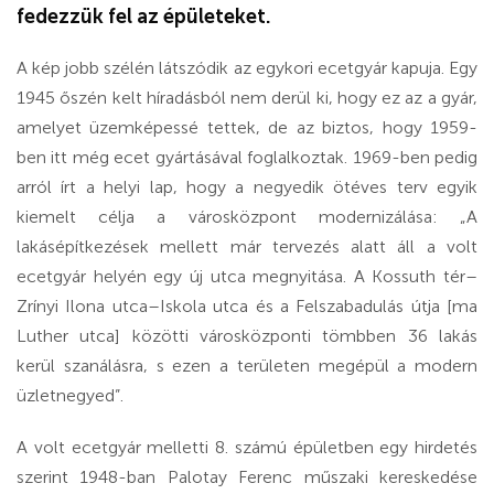
fedezzük fel az épületeket.
A kép jobb szélén látszódik az egykori ecetgyár kapuja. Egy
1945 őszén kelt híradásból nem derül ki, hogy ez az a gyár,
amelyet üzemképessé tettek, de az biztos, hogy 1959-
ben itt még ecet gyártásával foglalkoztak. 1969-ben pedig
arról írt a helyi lap, hogy a negyedik ötéves terv egyik
kiemelt célja a városközpont modernizálása: „A
lakásépítkezések mellett már tervezés alatt áll a volt
ecetgyár helyén egy új utca megnyitása. A Kossuth tér–
Zrínyi Ilona utca–Iskola utca és a Felszabadulás útja [ma
Luther utca] közötti városközponti tömbben 36 lakás
kerül szanálásra, s ezen a területen megépül a modern
üzletnegyed”.
A volt ecetgyár melletti 8. számú épületben egy hirdetés
szerint 1948-ban Palotay Ferenc műszaki kereskedése