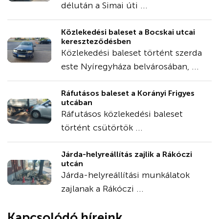
délután a Simai úti ...
Közlekedési baleset a Bocskai utcai
kereszteződésben
Közlekedési baleset történt szerda
este Nyíregyháza belvárosában, ...
Ráfutásos baleset a Korányi Frigyes
utcában
Ráfutásos közlekedési baleset
történt csütörtök ...
Járda-helyreállítás zajlik a Rákóczi
utcán
Járda-helyreállítási munkálatok
zajlanak a Rákóczi ...
Kapcsolódó híreink