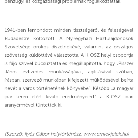
pénzügyi és közgazdasági problémák foglalkoztatták.
1941-ben lemondott minden tisztségéről és feleségével
Budapestre költözött. A Nyíregyházi Háztulajdono­sok
Szövetsége örökös díszelnökévé, valamint az országos
szövetség küldöttévé választotta. A KIOSZ helyi csoportja
is fájó szívvel búcsúztatta és megállapította, hogy „Pisszer
János évtizedes munkásságával, agilitásával szóban,
írásban, szervező munkában kifejezett működésével beírta
nevét a város történetének könyvébe”. Később „a magyar
ipar terén elért kiváló eredményeiért” a KIOSZ ipari
aranyérmével tüntették ki.
(Szerző: Ilyés Gábor helytörténész, www.emlekjelek.hu)