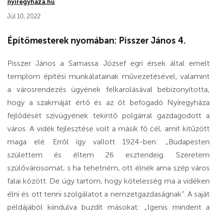
nyiregyhaza.hu
Júl 10, 2022
Építőmesterek nyomában: Pisszer János 4.
Pisszer János a Samassa József egri érsek által emelt
templom építési munkálatainak művezetésével, valamint
a városrendezés ügyének felkarolásával bebizonyította,
hogy a szakmáját értő és az őt befogadó Nyíregyháza
fejlődését szívügyének tekintő polgárral gazdagodott a
város. A vidék fejlesztése volt a másik fő cél, amit kitűzött
maga elé. Erről így vallott 1924-ben: „Budapesten
születtem és éltem 26 esztendeig. Szeretem
szülővárosomat, s ha tehetném, ott élnék ama szép város
falai között. De úgy tartom, hogy kötelesség ma a vidéken
élni és ott tenni szolgálatot a nemzetgazdaságnak”. A saját
példájából kiindulva buzdít másokat: „Igenis mindent a