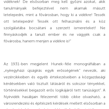
vidéknek! De elsősorban meg kell győzni azokat, akik
tanulmányaik befejeztével nem akarnak másutt
letelepedni, mint a fővárosban, hogy ki a vidékre! Tessék
ott letelepedni! Tessék ott felhasználni és a köz
szolgálatába bocsátani a szerzett ismereteket! Ne
finnyáskodjék a tanult ember és ne vágyjék csak a
fővárosba, hanem menjen a vidékre is!”
Az 1931-ben megjelent Hunek-féle monográfiában a
„nyíregyházi újságírás egyik erősségének” nevezik, aki
vezércikkeiben és egyéb értekezéseiben a közgazdasági
kérdésekben való tisztult látásáról és sokszor tényekkel,
történésekkel beigazolt erős logikájáról tett tanúságot”. A
Nyírvidék hasábjain félezernél több cikke olvasható, a
városrendezési és építészeti kérdések mellett elsősorban a