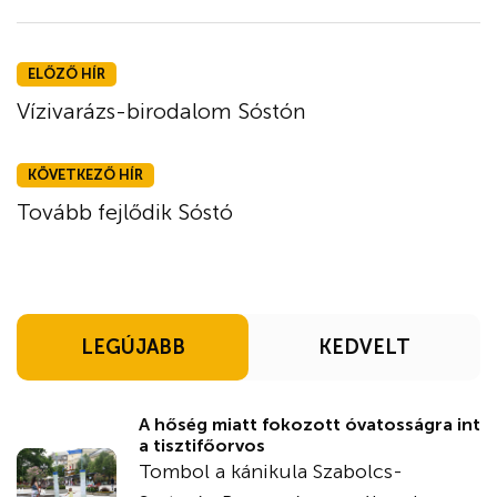
ELŐZŐ HÍR
Vízivarázs-birodalom Sóstón
KÖVETKEZŐ HÍR
Tovább fejlődik Sóstó
LEGÚJABB
KEDVELT
A hőség miatt fokozott óvatosságra int
a tisztifőorvos
Tombol a kánikula Szabolcs-