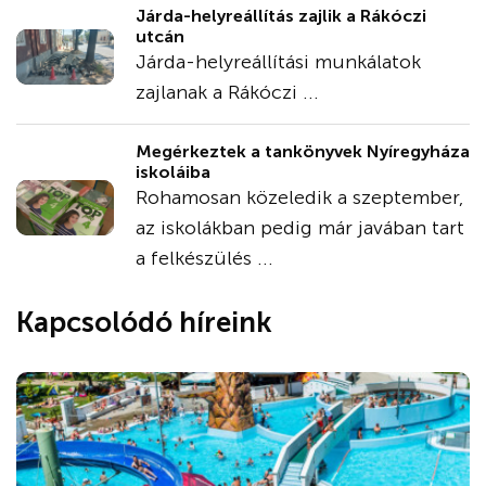
Járda-helyreállítás zajlik a Rákóczi
utcán
Járda-helyreállítási munkálatok
zajlanak a Rákóczi ...
Megérkeztek a tankönyvek Nyíregyháza
iskoláiba
Rohamosan közeledik a szeptember,
az iskolákban pedig már javában tart
a felkészülés ...
Kapcsolódó híreink