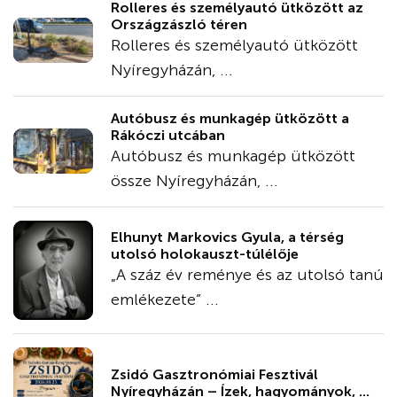
Rolleres és személyautó ütközött az
Országzászló téren
Rolleres és személyautó ütközött
Nyíregyházán, ...
Autóbusz és munkagép ütközött a
Rákóczi utcában
Autóbusz és munkagép ütközött
össze Nyíregyházán, ...
Elhunyt Markovics Gyula, a térség
utolsó holokauszt-túlélője
„A száz év reménye és az utolsó tanú
emlékezete” ...
Zsidó Gasztronómiai Fesztivál
Nyíregyházán – Ízek, hagyományok, ...