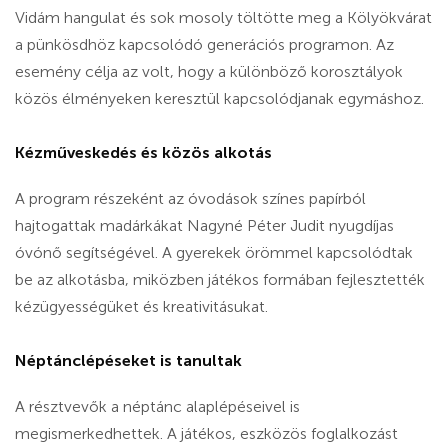
Vidám hangulat és sok mosoly töltötte meg a Kölyökvárat
a pünkösdhöz kapcsolódó generációs programon. Az
esemény célja az volt, hogy a különböző korosztályok
közös élményeken keresztül kapcsolódjanak egymáshoz.
Kézműveskedés és közös alkotás
A program részeként az óvodások színes papírból
hajtogattak madárkákat Nagyné Péter Judit nyugdíjas
óvónő segítségével. A gyerekek örömmel kapcsolódtak
be az alkotásba, miközben játékos formában fejlesztették
kézügyességüket és kreativitásukat.
Néptánclépéseket is tanultak
A résztvevők a néptánc alaplépéseivel is
megismerkedhettek. A játékos, eszközös foglalkozást