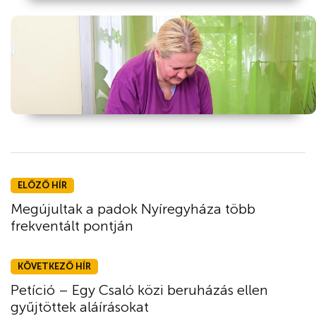
ELŐZŐ HÍR
Megújultak a padok Nyíregyháza több
frekventált pontján
KÖVETKEZŐ HÍR
Petíció – Egy Csaló közi beruházás ellen
gyűjtöttek aláírásokat