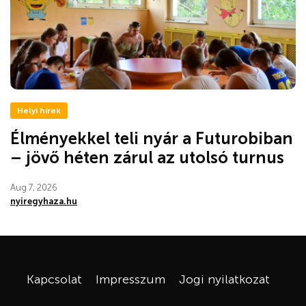
Helyi hírek
Élményekkel teli nyár a Futurobiban
– jövő héten zárul az utolsó turnus
Aug 7, 2026
nyiregyhaza.hu
Kapcsolat
Impresszum
Jogi nyilatkozat