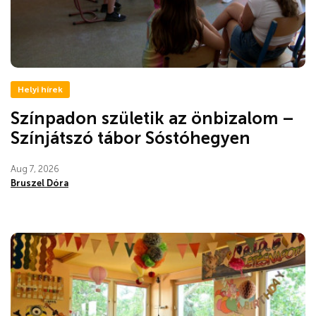
Helyi hírek
Színpadon születik az önbizalom –
Színjátszó tábor Sóstóhegyen
Aug 7, 2026
Bruszel Dóra