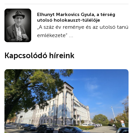
Elhunyt Markovics Gyula, a térség
utolsó holokauszt-túlélője
„A száz év reménye és az utolsó tanú
emlékezete” ...
Kapcsolódó híreink