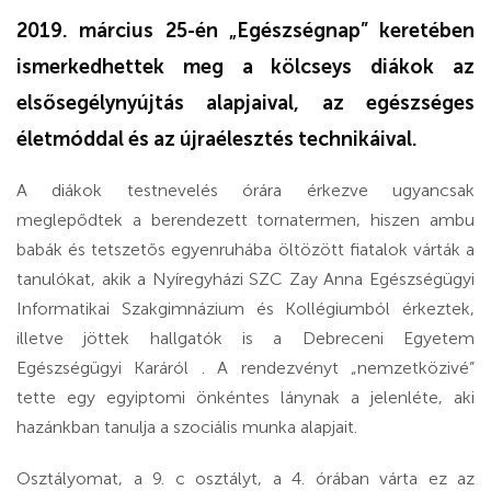
2019. március 25-én „Egészségnap” keretében
ismerkedhettek meg a kölcseys diákok az
elsősegélynyújtás alapjaival, az egészséges
életmóddal és az újraélesztés technikáival.
A diákok testnevelés órára érkezve ugyancsak
meglepődtek a berendezett tornatermen, hiszen ambu
babák és tetszetős egyenruhába öltözött fiatalok várták a
tanulókat, akik a Nyíregyházi SZC Zay Anna Egészségügyi
Informatikai Szakgimnázium és Kollégiumból érkeztek,
illetve jöttek hallgatók is a Debreceni Egyetem
Egészségügyi Karáról . A rendezvényt „nemzetközivé”
tette egy egyiptomi önkéntes lánynak a jelenléte, aki
hazánkban tanulja a szociális munka alapjait.
Osztályomat, a 9. c osztályt, a 4. órában várta ez az