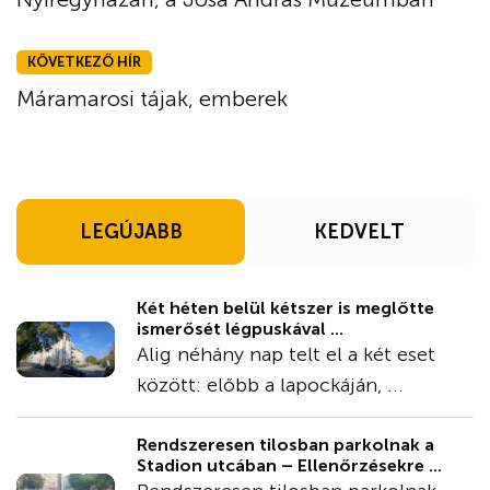
KÖVETKEZŐ HÍR
Máramarosi tájak, emberek
LEGÚJABB
KEDVELT
Két héten belül kétszer is meglőtte
ismerősét légpuskával ...
Alig néhány nap telt el a két eset
között: előbb a lapockáján, ...
Rendszeresen tilosban parkolnak a
Stadion utcában – Ellenőrzésekre ...