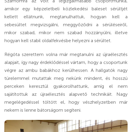
Számomra az volt a legizgalmasabb csoportmunka,
amikor egy képzeletbeli közlekedési baleset sérültjét
kellett ellátnunk, megtanulhattuk, hogyan kell a
sebesültet megvizsgálni, meggyőződni a sérüléseiről,
mikor szabad, mikor nem szabad hozzányúlni, illetve
hogyan kell stabil oldalfekvésbe helyezni a sérültet.
Régóta szerettem volna már megtanulni az újraélesztés
alapjait, így nagy érdeklődéssel vártam, hogy a csoportunk
végre az ambu babákhoz kerülhessen. A hallgatók nagy
türelemmel mutattak meg nekünk mindent, és hosszú
perceken keresztül gyakorolhattunk, amíg el nem
sajátítottuk az újraélesztés alapvető technikáit. Nagy
megelégedéssel töltött el, hogy vészhelyzetben már
nekem is lenne bátorságom segíteni.