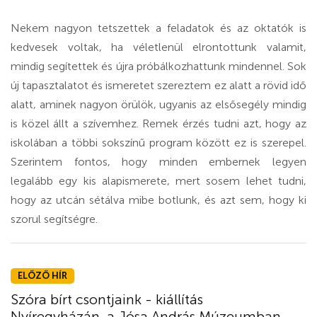
Nekem nagyon tetszettek a feladatok és az oktatók is
kedvesek voltak, ha véletlenül elrontottunk valamit,
mindig segítettek és újra próbálkozhattunk mindennel. Sok
új tapasztalatot és ismeretet szereztem ez alatt a rövid idő
alatt, aminek nagyon örülök, ugyanis az elsősegély mindig
is közel állt a szívemhez. Remek érzés tudni azt, hogy az
iskolában a többi sokszínű program között ez is szerepel.
Szerintem fontos, hogy minden embernek legyen
legalább egy kis alapismerete, mert sosem lehet tudni,
hogy az utcán sétálva mibe botlunk, és azt sem, hogy ki
szorul segítségre.
ELŐZŐ HÍR
Szóra bírt csontjaink - kiállítás
Nyíregyházán, a Jósa András Múzeumban