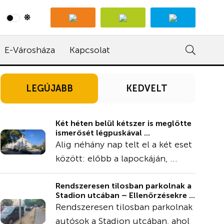
E-Városháza
Kapcsolat
LEGÚJABB
KEDVELT
Két héten belül kétszer is meglőtte
ismerősét légpuskával ...
Alig néhány nap telt el a két eset
között: előbb a lapockáján, ...
Rendszeresen tilosban parkolnak a
Stadion utcában – Ellenőrzésekre ...
Rendszeresen tilosban parkolnak
autósok a Stadion utcában, ahol