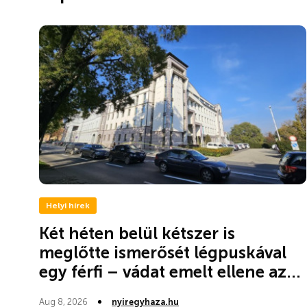
Helyi hírek
Két héten belül kétszer is
meglőtte ismerősét légpuskával
egy férfi – vádat emelt ellene az...
Aug 8, 2026
nyiregyhaza.hu