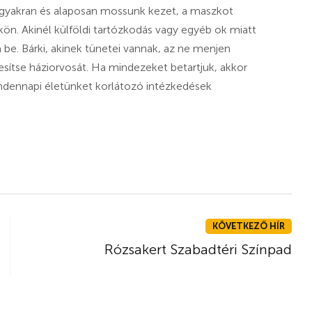
t, gyakran és alaposan mossunk kezet, a maszkot
ön. Akinél külföldi tartózkodás vagy egyéb ok miatt
a be. Bárki, akinek tünetei vannak, az ne menjen
ítse háziorvosát. Ha mindezeket betartjuk, akkor
mindennapi életünket korlátozó intézkedések
KÖVETKEZŐ HÍR
Rózsakert Szabadtéri Színpad