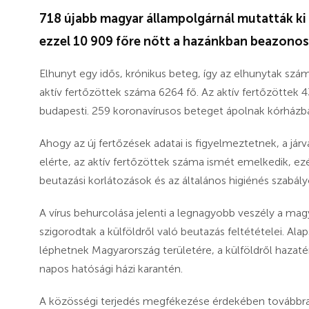
718 újabb magyar állampolgárnál mutatták ki 
ezzel 10 909 főre nőtt a hazánkban beazonos
Elhunyt egy idős, krónikus beteg, így az elhunytak sz
aktív fertőzöttek száma 6264 fő. Az aktív fertőzöttek
budapesti. 259 koronavírusos beteget ápolnak kórházb
Ahogy az új fertőzések adatai is figyelmeztetnek, a já
elérte, az aktív fertőzöttek száma ismét emelkedik, ez
beutazási korlátozások és az általános higiénés szabály
A vírus behurcolása jelenti a legnagyobb veszély a ma
szigorodtak a külföldről való beutazás feltétételei. Al
léphetnek Magyarország területére, a külföldről hazat
napos hatósági házi karantén.
A közösségi terjedés megfékezése érdekében továbbra i