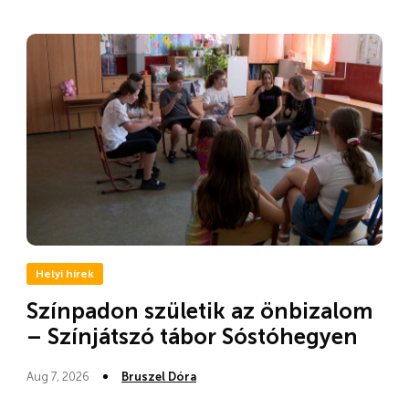
Helyi hírek
Színpadon születik az önbizalom
– Színjátszó tábor Sóstóhegyen
Aug 7, 2026
Bruszel Dóra