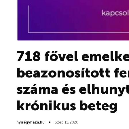
718 fővel emelke
beazonosított fe
száma és elhunyt
krónikus beteg
nyiregyhaza.hu
Szep 11, 2020