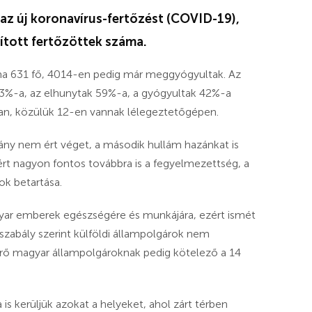
az új koronavírus-fertőzést (COVID-19),
ított fertőzöttek száma.
áma 631 fő, 4014-en pedig már meggyógyultak. Az
 43%-a, az elhunytak 59%-a, a gyógyultak 42%-a
an, közülük 12-en vannak lélegeztetőgépen.
rvány nem ért véget, a második hullám hazánkat is
ért nagyon fontos továbbra is a fegyelmezettség, a
ok betartása.
gyar emberek egészségére és munkájára, ezért ismét
apszabály szerint külföldi állampolgárok nem
érő magyar állampolgároknak pedig kötelező a 14
s kerüljük azokat a helyeket, ahol zárt térben