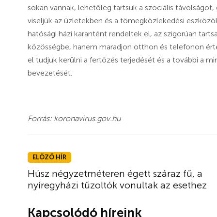
sokan vannak, lehetőleg tartsuk a szociális távolságo
viseljük az üzletekben és a tömegközlekedési eszközök
hatósági házi karantént rendeltek el, az szigorúan tarts
közösségbe, hanem maradjon otthon és telefonon értes
el tudjuk kerülni a fertőzés terjedését és a további a 
bevezetését.
Forrás: koronavirus.gov.hu
ELŐZŐ HÍR
Húsz négyzetméteren égett száraz fű, a
nyíregyházi tűzoltók vonultak az esethez
Kapcsolódó híreink