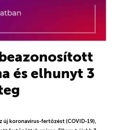
 beazonosított
a és elhunyt 3
teg
z új koronavírus-fertőzést (COVID-19),