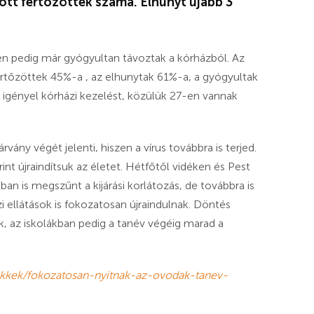
ott fertőzöttek száma. Elhunyt újabb 3
n pedig már gyógyultan távoztak a kórházból. Az
ertőzöttek 45%-a , az elhunytak 61%-a, a gyógyultak
 igényel kórházi kezelést, közülük 27-en vannak
ny végét jelenti, hiszen a vírus továbbra is terjed.
nt újraindítsuk az életet. Hétfőtől vidéken és Pest
an is megszűnt a kijárási korlátozás, de továbbra is
i ellátások is fokozatosan újraindulnak. Döntés
ak, az iskolákban pedig a tanév végéig marad a
cikkek/fokozatosan-nyitnak-az-ovodak-tanev-