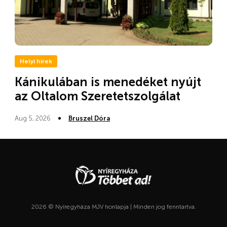
Helyi hírek
Kánikulában is menedéket nyújt
az Oltalom Szeretetszolgálat
Aug 5, 2026
Bruszel Dóra
2026 © Nyíregyháza MJV honlapja | Minden jog fenntartva.