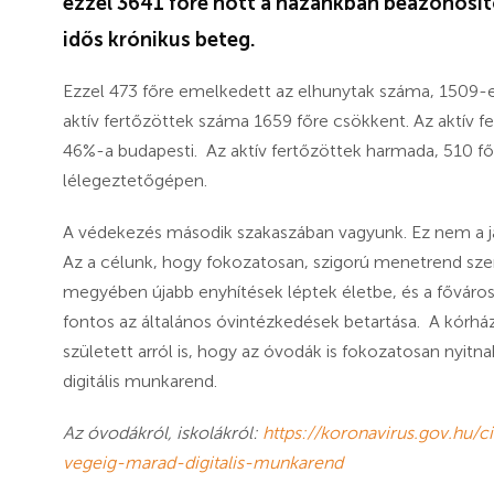
ezzel 3641 főre nőtt a hazánkban beazonosít
idős krónikus beteg.
Ezzel 473 főre emelkedett az elhunytak száma, 1509-e
aktív fertőzöttek száma 1659 főre csökkent. Az aktív f
46%-a budapesti. Az aktív fertőzöttek harmada, 510 fő
lélegeztetőgépen.
A védekezés második szakaszában vagyunk. Ez nem a járvá
Az a célunk, hogy fokozatosan, szigorú menetrend szeri
megyében újabb enyhítések léptek életbe, és a fővárosb
fontos az általános óvintézkedések betartása. A kórház
született arról is, hogy az óvodák is fokozatosan nyitn
digitális munkarend.
Az óvodákról, iskolákról:
https://koronavirus.gov.hu/
vegeig-marad-digitalis-munkarend