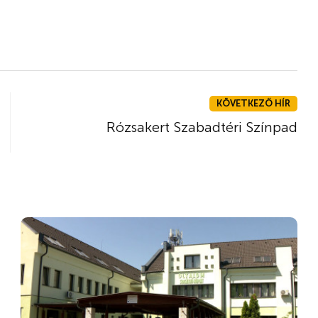
KÖVETKEZŐ HÍR
Rózsakert Szabadtéri Színpad