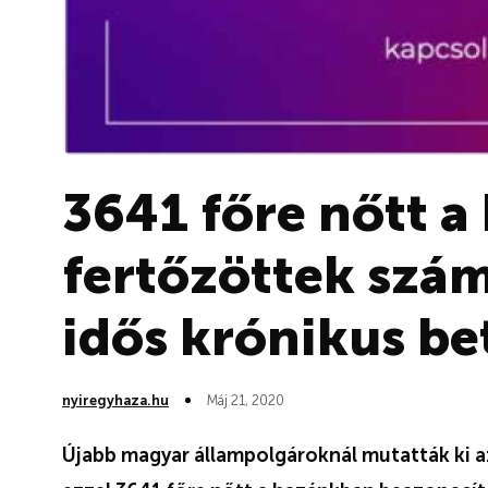
3641 főre nőtt a
fertőzöttek szám
idős krónikus be
nyiregyhaza.hu
Máj 21, 2020
Újabb magyar állampolgároknál mutatták ki a