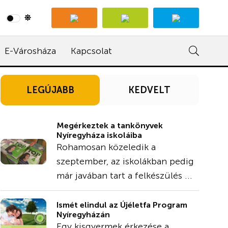
E-Városháza
Kapcsolat
LEGÚJABB
KEDVELT
Megérkeztek a tankönyvek
Nyíregyháza iskoláiba
Rohamosan közeledik a
szeptember, az iskolákban pedig
már javában tart a felkészülés ...
Ismét elindul az Újéletfa Program
Nyíregyházán
Egy kisgyermek érkezése a