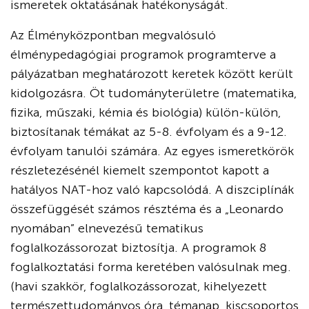
ismeretek oktatásának hatékonyságát.
Az Élményközpontban megvalósuló
élménypedagógiai programok programterve a
pályázatban meghatározott keretek között került
kidolgozásra. Öt tudományterületre (matematika,
fizika, műszaki, kémia és biológia) külön-külön,
biztosítanak témákat az 5-8. évfolyam és a 9-12.
évfolyam tanulói számára. Az egyes ismeretkörök
részletezésénél kiemelt szempontot kapott a
hatályos NAT-hoz való kapcsolódá. A diszciplínák
összefüggését számos résztéma és a „Leonardo
nyomában” elnevezésű tematikus
foglalkozássorozat biztosítja. A programok 8
foglalkoztatási forma keretében valósulnak meg.
(havi szakkör, foglalkozássorozat, kihelyezett
természettudományos óra, témanap, kiscsoportos