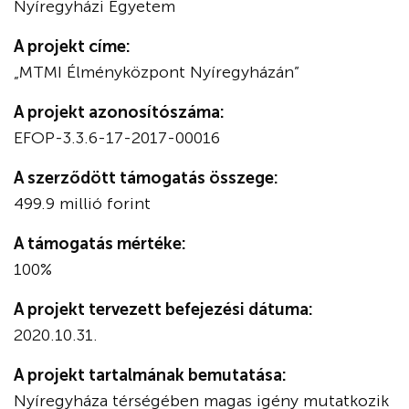
Nyíregyházi Egyetem
A projekt címe:
„MTMI Élményközpont Nyíregyházán”
A projekt azonosítószáma:
EFOP-3.3.6-17-2017-00016
A szerződött támogatás összege:
499.9 millió forint
A támogatás mértéke:
100%
A projekt tervezett befejezési dátuma:
2020.10.31.
A projekt tartalmának bemutatása:
Nyíregyháza térségében magas igény mutatkozik