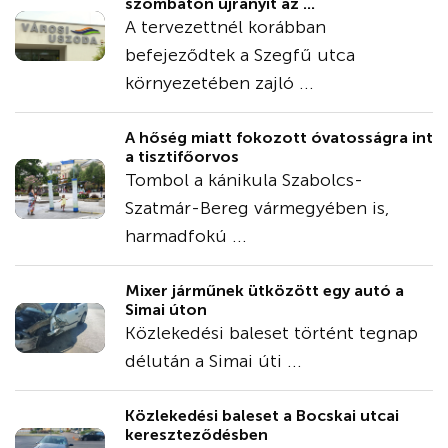
szombaton újranyit az ...
A tervezettnél korábban
befejeződtek a Szegfű utca
környezetében zajló ...
A hőség miatt fokozott óvatosságra int
a tisztifőorvos
Tombol a kánikula Szabolcs-
Szatmár-Bereg vármegyében is,
harmadfokú ...
Mixer járműnek ütközött egy autó a
Simai úton
Közlekedési baleset történt tegnap
délután a Simai úti ...
Közlekedési baleset a Bocskai utcai
kereszteződésben