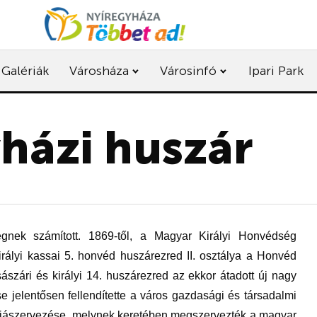
Galériák
Városháza
Városinfó
Ipari Park
yházi huszár
égnek számított. 1869-től, a Magyar Királyi Honvédség
rályi kassai 5. honvéd huszárezred II. osztálya a Honvéd
szári és királyi 14. huszárezred az ekkor átadott új nagy
e jelentősen fellendítette a város gazdasági és társadalmi
 újjászervezése, melynek keretében megszervezték a magyar