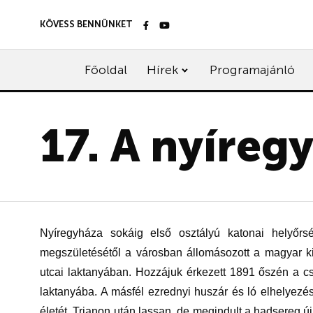
KÖVESS BENNÜNKET
Főoldal
Hírek
Programajánló
17. A nyíreg
Nyíregyháza sokáig első osztályú katonai helyőrs
megszületésétől a városban állomásozott a magyar ki
utcai laktanyában. Hozzájuk érkezett 1891 őszén a csá
laktanyába. A másfél ezrednyi huszár és ló elhelyezés
életét. Trianon után lassan, de megindult a hadsereg