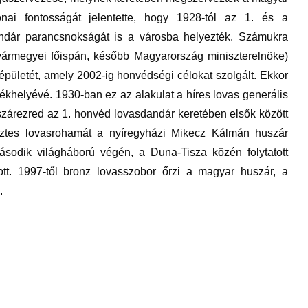
onai fontosságát jelentette, hogy 1928-tól az 1. és a
ndár parancsnokságát is a városba helyezték. Számukra
 vármegyei főispán, később Magyarország miniszterelnöke)
pületét, amely 2002-ig honvédségi célokat szolgált. Ekkor
helyévé. 1930-ban ez az alakulat a híres lovas generális
uszárezred az 1. honvéd lovasdandár keretében elsők között
győztes lovasrohamát a nyíregyházi Mikecz Kálmán huszár
ásodik világháború végén, a Duna-Tisza közén folytatott
ott. 1997-től bronz lovasszobor őrzi a magyar huszár, a
.