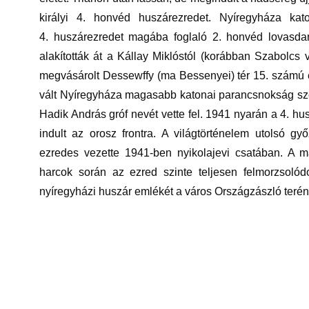
királyi 4. honvéd huszárezredet. Nyíregyháza kat
4. huszárezredet magába foglaló 2. honvéd lovasda
alakították át a Kállay Miklóstól (korábban Szabolcs
megvásárolt Dessewffy (ma Bessenyei) tér 15. számú é
vált Nyíregyháza magasabb katonai parancsnokság szék
Hadik András gróf nevét vette fel. 1941 nyarán a 4. h
indult az orosz frontra. A világtörténelem utolsó 
ezredes vezette 1941-ben nyikolajevi csatában. A m
harcok során az ezred szinte teljesen felmorzsolód
nyíregyházi huszár emlékét a város Országzászló terén