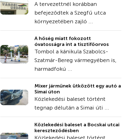
A tervezettnél korábban
befejeződtek a Szegfű utca
környezetében zajló ...
A hőség miatt fokozott
óvatosságra int a tisztifőorvos
Tombol a kánikula Szabolcs-
Szatmár-Bereg vármegyében is,
harmadfokú ...
Mixer járműnek ütközött egy autó a
Simai úton
Közlekedési baleset történt
tegnap délután a Simai úti ...
Közlekedési baleset a Bocskai utcai
kereszteződésben
Közlekedési baleset történt