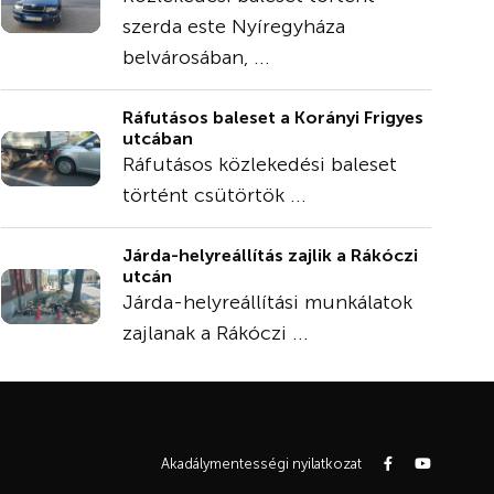
szerda este Nyíregyháza
belvárosában, ...
Ráfutásos baleset a Korányi Frigyes
utcában
Ráfutásos közlekedési baleset
történt csütörtök ...
Járda-helyreállítás zajlik a Rákóczi
utcán
Járda-helyreállítási munkálatok
zajlanak a Rákóczi ...
Akadálymentességi nyilatkozat