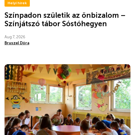
Helyi hírek
Színpadon születik az önbizalom –
Színjátszó tábor Sóstóhegyen
Aug 7, 2026
Bruszel Dóra