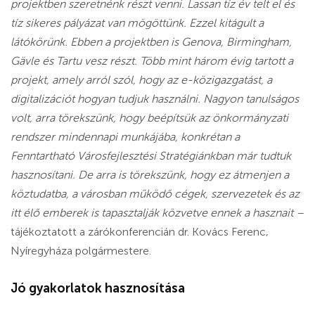
projektben szeretnénk részt venni. Lassan tíz év telt el és
tíz sikeres pályázat van mögöttünk. Ezzel kitágult a
látókörünk. Ebben a projektben is Genova, Birmingham,
Gävle és Tartu vesz részt. Több mint három évig tartott a
projekt, amely arról szól, hogy az e-közigazgatást, a
digitalizációt hogyan tudjuk használni. Nagyon tanulságos
volt, arra törekszünk, hogy beépítsük az önkormányzati
rendszer mindennapi munkájába, konkrétan a
Fenntartható Városfejlesztési Stratégiánkban már tudtuk
hasznosítani. De arra is törekszünk, hogy ez átmenjen a
köztudatba, a városban működő cégek, szervezetek és az
itt élő emberek is tapasztalják közvetve ennek a hasznait –
tájékoztatott a zárókonferencián dr. Kovács Ferenc,
Nyíregyháza polgármestere.
Jó gyakorlatok hasznosítása