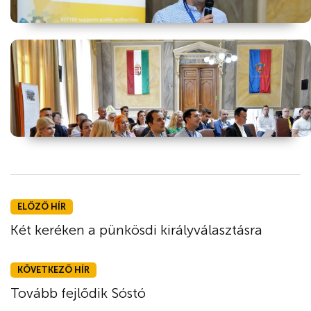
ELŐZŐ HÍR
Két keréken a pünkösdi királyválasztásra
KÖVETKEZŐ HÍR
Tovább fejlődik Sóstó