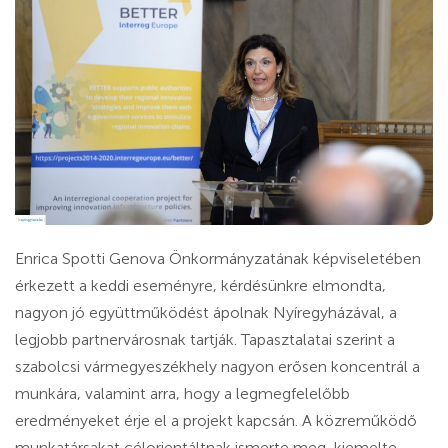
Enrica Spotti Genova Önkormányzatának képviseletében
érkezett a keddi eseményre, kérdésünkre elmondta,
nagyon jó együttműködést ápolnak Nyíregyházával, a
legjobb partnervárosnak tartják. Tapasztalatai szerint a
szabolcsi vármegyeszékhely nagyon erősen koncentrál a
munkára, valamint arra, hogy a legmegfelelőbb
eredményeket érje el a projekt kapcsán. A közreműködő
munkatársakat célorientáltnak ismerte meg, kiemelte,