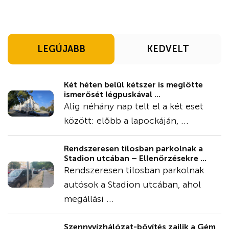
LEGÚJABB
KEDVELT
Két héten belül kétszer is meglőtte
ismerősét légpuskával ...
Alig néhány nap telt el a két eset
között: előbb a lapockáján, ...
Rendszeresen tilosban parkolnak a
Stadion utcában – Ellenőrzésekre ...
Rendszeresen tilosban parkolnak
autósok a Stadion utcában, ahol
megállási ...
Szennyvízhálózat-bővítés zajlik a Gém