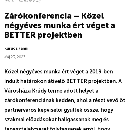
(Fotó: Trifonov Éva)
Zárókonferencia – Közel
négyéves munka ért véget a
BETTER projektben
Kurucz Fanni
Máj 23, 2023
Közel négyéves munka ért véget a 2019-ben
indult határokon átívelő BETTER projektben. A
Városháza Krúdy terme adott helyet a
zárókonferenciának kedden, ahol a részt vevő öt
partnerváros képviselői gyűltek össze, hogy
szakmai előadásokat hallgassanak meg és
tapasztalatcserét folytassanak arról, hogy