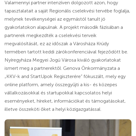
Valamennyi partner intenzíven dolgozott azon, hogy
tapasztalatait a saját Regionális cselekvési tervébe foglalja,
melynek tevékenységei az egymástól tanult jó
gyakorlatokon alapulnak. A projekt második fázisában a
partnerek megkezdték a cselekvési terveik
megvalósítását, ez az időszak a Városháza Krúdy
termében tartott keddi zárókonferenciával fejeződött be.
Nyíregyháza Megyei Jogú Városa kiváló gyakorlatokat
ismert meg a partnerektől. Genova Önkormányzata a
„KKV-k and StartUpok Regiszterére” fókuszált, mely egy
online platform, amely összegyűjti a kis- és közepes
vállalkozásokkal és startupokkal kapcsolatos helyi
eseményeket, híreket, információkat és támogatásokat,
illetve összeköti őket a helyi közigazgatással.