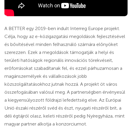
A BETTER egy 2019-ben indult Interreg Europe projekt.
Célja, hogy az e-közigazgatási megoldások fejlesztésével
és bővítésével minden felhasználó számára előnyöket
szerezzen. Ezek a megoldások támogatják a helyi és
területi hatóságok regionális innovációs törekvéseit,
erőforrásokat szabadítanak fel, és ezzel párhuzamosan a
magánszemélyek és vállalkozások jobb
közszolgáltatásokhoz jutnak hozzá. A projekt öt város
összefogásában valósul meg. A partnerségben érvényesül
a kiegyensúlyozott földrajzi lefedettség elve. Az Európai
Unió északi részéről svéd és észt, nyugati részéről brit, a
déli égtájról olasz, keleti részéről pedig Nyíregyháza, mint
magyar partner alkotja a konzorciumot.