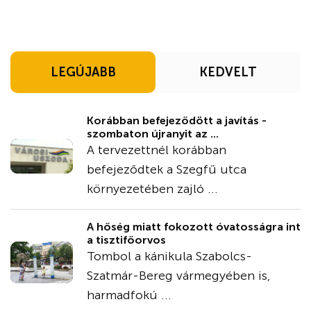
LEGÚJABB
KEDVELT
Korábban befejeződött a javítás -
szombaton újranyit az ...
A tervezettnél korábban
befejeződtek a Szegfű utca
környezetében zajló ...
A hőség miatt fokozott óvatosságra int
a tisztifőorvos
Tombol a kánikula Szabolcs-
Szatmár-Bereg vármegyében is,
harmadfokú ...