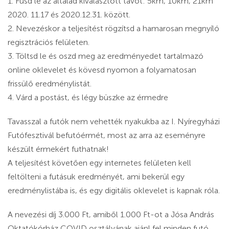
1. Fusd le az általad kiválasztott távot: 5km, 10km, 21km
2020. 11.17 és 2020.12.31. között.
2. Nevezéskor a teljesítést rögzítsd a hamarosan megnyíló
regisztrációs felületen.
3. Töltsd le és oszd meg az eredményedet tartalmazó
online oklevelet és kövesd nyomon a folyamatosan
frissülő eredménylistát.
4. Várd a postást, és légy büszke az érmedre
Tavasszal a futók nem vehették nyakukba az I. Nyíregyházi
Futófesztivál befutóérmét, most az arra az eseményre
készült érmekért futhatnak!
A teljesítést követően egy internetes felületen kell
feltölteni a futásuk eredményét, ami bekerül egy
eredménylistába is, és egy digitális oklevelet is kapnak róla.
A nevezési díj 3.000 Ft, amiből 1.000 Ft-ot a Jósa András
Oktatókórház COVID osztályának ajánl fel minden futó,