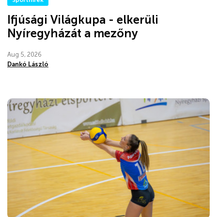
Sporthírek
Ifjúsági Világkupa - elkerüli
Nyíregyházát a mezőny
Aug 5, 2026
Dankó László