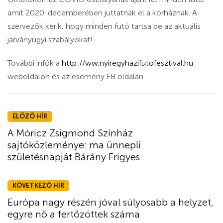
amit 2020. decemberében juttatnak el a kórháznak. A
szervezők kérik, hogy minden futó tartsa be az aktuális
járványügyi szabályokat!
További infók a
http://ww.nyiregyhazifutofesztival.hu
weboldalon és az esemény FB oldalán.
ELŐZŐ HÍR
A Móricz Zsigmond Színház
sajtóközleménye: ma ünnepli
születésnapját Bárány Frigyes
KÖVETKEZŐ HÍR
Európa nagy részén jóval súlyosabb a helyzet,
egyre nő a fertőzöttek száma