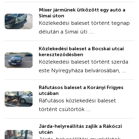
Mixer járműnek ütközött egy autó a
Simai úton
Közlekedési baleset történt tegnap
délután a Simai úti ...
Közlekedési baleset a Bocskai utcai
kereszteződésben
Közlekedési baleset történt szerda
este Nyíregyháza belvárosában, ...
Ráfutásos baleset a Korányi Frigyes
utcában
Ráfutásos közlekedési baleset
történt csütörtök ...
Járda-helyreállítás zajlik a Rákóczi
utcán