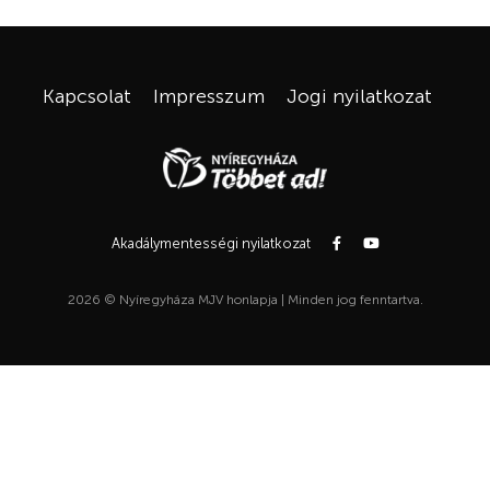
Kapcsolat
Impresszum
Jogi nyilatkozat
Akadálymentességi nyilatkozat
2026 © Nyíregyháza MJV honlapja | Minden jog fenntartva.