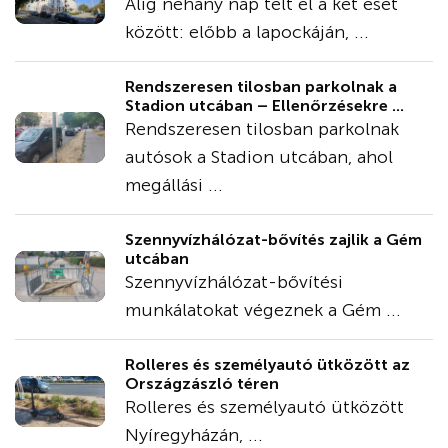
Alig néhány nap telt el a két eset
között: előbb a lapockáján, ...
Rendszeresen tilosban parkolnak a
Stadion utcában – Ellenőrzésekre ...
Rendszeresen tilosban parkolnak
autósok a Stadion utcában, ahol
megállási ...
Szennyvízhálózat-bővítés zajlik a Gém
utcában
Szennyvízhálózat-bővítési
munkálatokat végeznek a Gém ...
Rolleres és személyautó ütközött az
Országzászló téren
Rolleres és személyautó ütközött
Nyíregyházán, ...