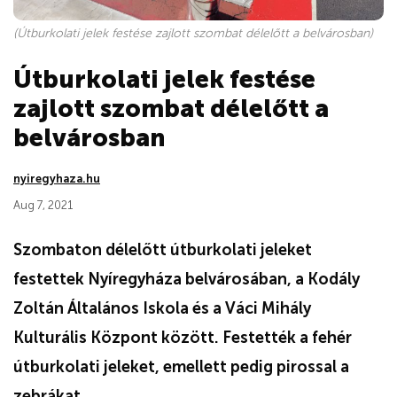
(Útburkolati jelek festése zajlott szombat délelőtt a belvárosban)
Útburkolati jelek festése
zajlott szombat délelőtt a
belvárosban
nyiregyhaza.hu
Aug 7, 2021
Szombaton délelőtt útburkolati jeleket
festettek Nyíregyháza belvárosában, a Kodály
Zoltán Általános Iskola és a Váci Mihály
Kulturális Központ között. Festették a fehér
útburkolati jeleket, emellett pedig pirossal a
zebrákat.