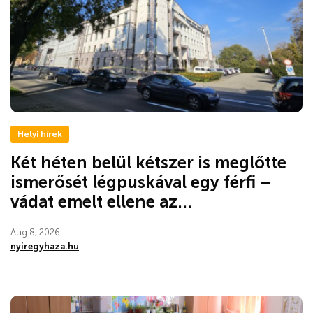
Helyi hírek
Két héten belül kétszer is meglőtte
ismerősét légpuskával egy férfi –
vádat emelt ellene az...
Aug 8, 2026
nyiregyhaza.hu