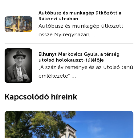
Autóbusz és munkagép ütközött a
Rákóczi utcában
Autóbusz és munkagép ütközött
össze Nyíregyházán, ...
Elhunyt Markovics Gyula, a térség
utolsó holokauszt-túlélője
„A száz év reménye és az utolsó tanú
emlékezete” ...
Kapcsolódó híreink