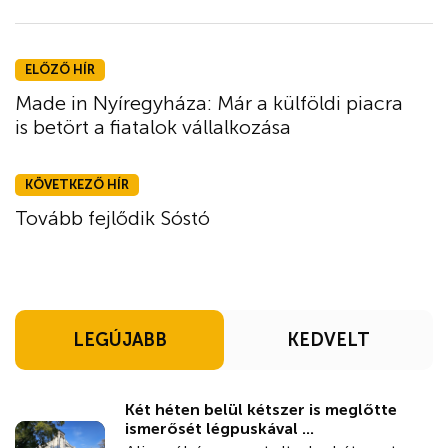
ELŐZŐ HÍR
Made in Nyíregyháza: Már a külföldi piacra
is betört a fiatalok vállalkozása
KÖVETKEZŐ HÍR
Tovább fejlődik Sóstó
LEGÚJABB
KEDVELT
Két héten belül kétszer is meglőtte
ismerősét légpuskával ...