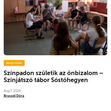
Helyi hírek
Színpadon születik az önbizalom –
Színjátszó tábor Sóstóhegyen
Aug 7, 2026
Bruszel Dóra