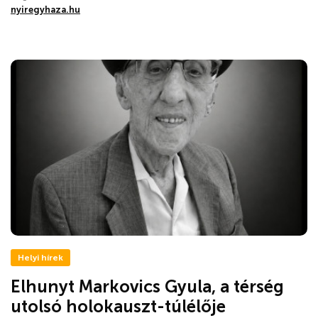
nyiregyhaza.hu
Helyi hírek
Elhunyt Markovics Gyula, a térség
utolsó holokauszt-túlélője