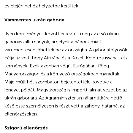
év elején nehéz helyzetbe kerültek.
Vámmentes ukrán gabona
Ilyen körülmények között érkeztek meg az első ukrán
gabonaszállítmányok, amelyek a háború miatt
vámmentesen jöhettek be az országba. A gabonafolyosók
célja az volt, hogy Afrikába és a Közel-Keletre jussanak el a
termények. Ezek azonban végül Európában, főleg
Magyarországon és a környező országokban maradtak.
Majd múlt hét szombaton bejelentették, követve a
lengyel példát, Magyarország is importtilalmat vezet be az
ukrán gabonára. Az Agrárminisztérium államtitkára hétfő
késő este személyesen is részt vett a záhonyi határnál az
ellenőrzéseken.
Szigorú ellenőrzés