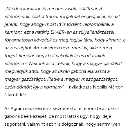
„
Minden kamiont és minden vasúti szállítmányt
ellenőrzünk, csak a tranzit forgalmat engedjük át, ez azt
jelenti, hogy ahogy most itt is történt, leplombálták a
kamiont, ezt a határig EKÁER-en és súlyellenőrzéssel
folyamatosan követjük és meg fogjuk látni, hogy kiment-e
az országból. Amennyiben nem ment ki, akkor meg
fogjuk keresni, hogy hol pakolták le és ott fogjuk
ellenőrizni. Nekünk az a célunk, hogy a magyar gazdákat
megvédjük attól, hogy az ukrán gabona elárassza a
magyar gazdaságot, illetve a magyar mezőgazdaságot,
ezért döntött így a kormány”
– nyilatkozta Nobilis Márton
államtitkár.
Az Agrárminisztérium a kezdetektől ellenőrizte az ukrán
gabona beérkezését, de most látták úgy, hogy ideje
szigorítani, valamint azon is dolgoznak, hogy semmilyen