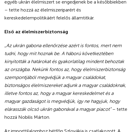
egyéb ukrán élelmiszert se engedjenek be a későbbiekben
– tette hozzá az élelmiszeriparért és
kereskedelempolitikáért felelős államtitkár.
Első az élelmiszerbiztonság
„
Az ukrán gabona ellenőrzése azért is fontos, mert nem
tudni, hogy mit hoznak be. A háború következtében
kinyitották a határokat és gyakorlatilag mindent behoztak
az országba. Nekünk fontos az, hogy élelmiszerbiztonság
szempontjából megvédjük a magyar családokat,
biztonságos élelmiszereket adjunk a magyar családoknak,
illetve fontos az, hogy a magyar kereskedelmet és a
magyar gazdaságot is megvédjük, így ne hagyjuk, hogy
elárasszák olcsó ukrán gabonával a magyar piacot”
– tette
hozzá Nobilis Márton.
Az importtilalomhoz hétfőn Szlovákia is csatlakozott. A