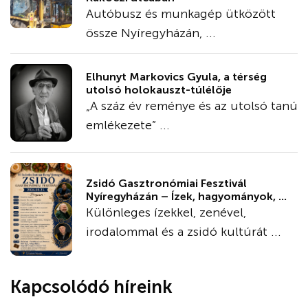
Autóbusz és munkagép ütközött
össze Nyíregyházán, ...
Elhunyt Markovics Gyula, a térség
utolsó holokauszt-túlélője
„A száz év reménye és az utolsó tanú
emlékezete” ...
Zsidó Gasztronómiai Fesztivál
Nyíregyházán – Ízek, hagyományok, ...
Különleges ízekkel, zenével,
irodalommal és a zsidó kultúrát ...
Kapcsolódó híreink