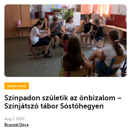
Helyi hírek
Színpadon születik az önbizalom –
Színjátszó tábor Sóstóhegyen
Aug 7, 2026
Bruszel Dóra