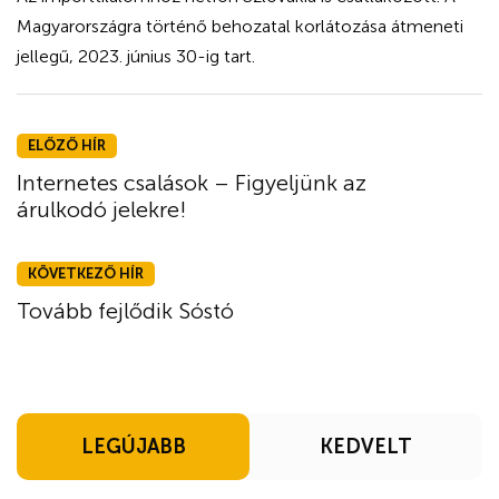
Magyarországra történő behozatal korlátozása átmeneti
jellegű, 2023. június 30-ig tart.
ELŐZŐ HÍR
Internetes csalások – Figyeljünk az
árulkodó jelekre!
KÖVETKEZŐ HÍR
Tovább fejlődik Sóstó
LEGÚJABB
KEDVELT