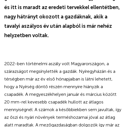
és itt is maradt az eredeti tervekkel ellentétben,
nagy hátrányt okozott a gazdáknak, akik a
tavalyi aszályos év után alapból is már nehéz
helyzetben voltak.
2022-ben történelmi aszály volt Magyarországon, a
szárazságot megsínylették a gazdák. Nyíregyházán és a
térségben már az év első hónapjaiban is látni lehetett,
hogy a Nyírség döntő részén mennyire hiányzik a
csapadék. A megyeszékhelyen január és március között
20 mm-rel kevesebb csapadék hullott az átlagos
mennyiségnél. A számok a későbbiekben sem javultak, így
az őszi és nyári növények terméshozamai jóval az átlag
alatt maradtak. A mezőgazdaságban dolgozók így már az