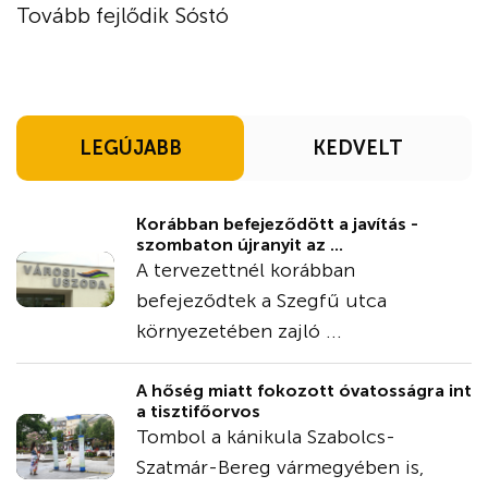
Tovább fejlődik Sóstó
LEGÚJABB
KEDVELT
Korábban befejeződött a javítás -
szombaton újranyit az ...
A tervezettnél korábban
befejeződtek a Szegfű utca
környezetében zajló ...
A hőség miatt fokozott óvatosságra int
a tisztifőorvos
Tombol a kánikula Szabolcs-
Szatmár-Bereg vármegyében is,