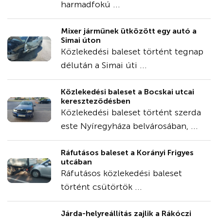
harmadfokú ...
Mixer járműnek ütközött egy autó a
Simai úton
Közlekedési baleset történt tegnap
délután a Simai úti ...
Közlekedési baleset a Bocskai utcai
kereszteződésben
Közlekedési baleset történt szerda
este Nyíregyháza belvárosában, ...
Ráfutásos baleset a Korányi Frigyes
utcában
Ráfutásos közlekedési baleset
történt csütörtök ...
Járda-helyreállítás zajlik a Rákóczi