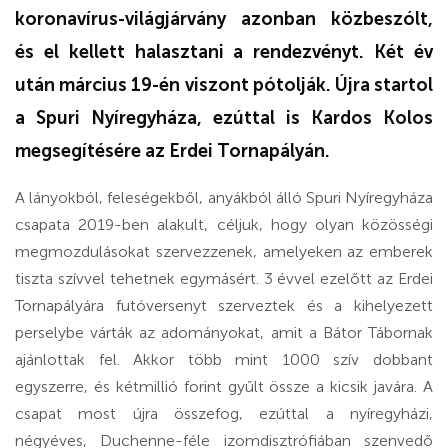
koronavírus-világjárvány azonban közbeszólt,
és el kellett halasztani a rendezvényt. Két év
után március 19-én viszont pótolják. Újra startol
a Spuri Nyíregyháza, ezúttal is Kardos Kolos
megsegítésére az Erdei Tornapályán.
A lányokból, feleségekből, anyákból álló Spuri Nyíregyháza
csapata 2019-ben alakult, céljuk, hogy olyan közösségi
megmozdulásokat szervezzenek, amelyeken az emberek
tiszta szívvel tehetnek egymásért. 3 évvel ezelőtt az Erdei
Tornapályára futóversenyt szerveztek és a kihelyezett
perselybe várták az adományokat, amit a Bátor Tábornak
ajánlottak fel. Akkor több mint 1000 szív dobbant
egyszerre, és kétmillió forint gyűlt össze a kicsik javára. A
csapat most újra összefog, ezúttal a nyíregyházi,
négyéves, Duchenne-féle izomdisztrófiában szenvedő