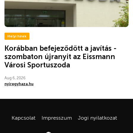
Helyi hírek
Korábban befejeződött a javítás -
szombaton újranyit az Eissmann
Városi Sportuszoda
Aug 6, 2026
nyiregyhaza.hu
Kapcsolat
Impresszum
Jogi nyilatkozat