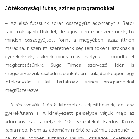
Jótékonysági futás, színes programokkal
– Az első futásunk során összegyűlt adományt a Bátor
Tábornak ajánlottuk fel, de a jövőben már szeretnénk, ha
minden összegyűjtött forint a megyében, azaz itthon
maradna, hiszen itt szeretnénk segíteni főként azoknak a
gyerekeknek, akiknek nincs más esélyük – mondta el
megkeresésünkre Suga Tímea szervező. Idén is
megszervezzük családi napunkat, ami tulajdonképpen egy
jótékonysági futást tartalmaz, színes programokkal
megfűszerezve.
– A résztvevők 4 és 8 kilométert teljesíthetnek, de lesz
gyerekfutam is. A kihelyezett perselybe várjuk majd az
adományokat, amelynek 100 százalékát Kardos Kolos
kapja meg. Nem az adomány mértéke számít, szeretnénk,
ha minél többen futnának velünk, családok, gyerekek,