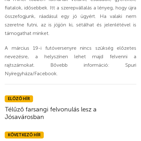
fiatalok, idősebbek. Itt a szerepvállalás a lényeg, hogy újra
összefogjunk, ráadásul egy jó ügyért. Ha valaki nem
szeretne futni, az is jöjjön ki, sétálhat és jelenlétével is
támogathat minket.
A március 19-i futóversenyre nincs szükség előzetes
nevezésre, a helyszínen lehet majd felvenni a
rajtszámokat. Bővebb információ: Spuri
Nyíregyháza/Facebook.
ELŐZŐ HÍR
Télűző farsangi felvonulás lesz a
Jósavárosban
KÖVETKEZŐ HÍR