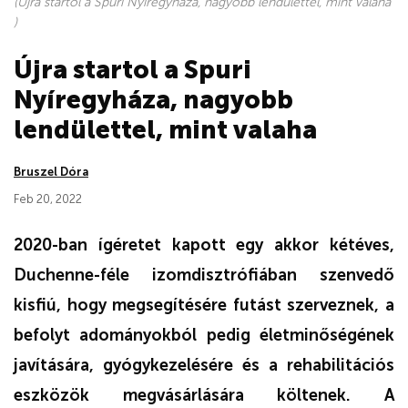
(Újra startol a Spuri Nyíregyháza, nagyobb lendülettel, mint valaha
)
Újra startol a Spuri
Nyíregyháza, nagyobb
lendülettel, mint valaha
Bruszel Dóra
Feb 20, 2022
2020-ban ígéretet kapott egy akkor kétéves,
Duchenne-féle izomdisztrófiában szenvedő
kisfiú, hogy megsegítésére futást szerveznek, a
befolyt adományokból pedig életminőségének
javítására, gyógykezelésére és a rehabilitációs
eszközök megvásárlására költenek. A