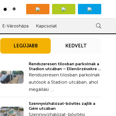
E-Városháza
Kapcsolat
LEGÚJABB
KEDVELT
Rendszeresen tilosban parkolnak a
Stadion utcában – Ellenőrzésekre ...
Rendszeresen tilosban parkolnak
autósok a Stadion utcában, ahol
megállási ...
Szennyvízhálózat-bővítés zajlik a
Gém utcában
Szennyvízhálózat-bővítési