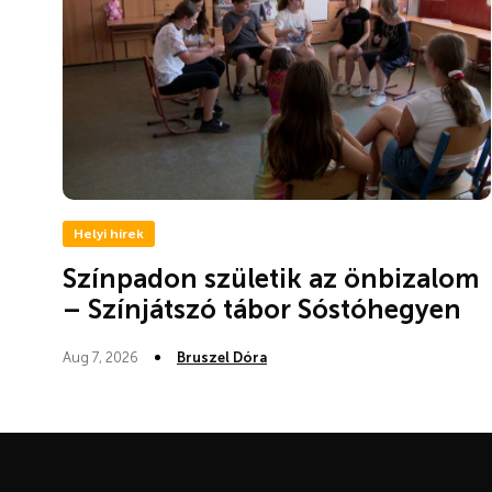
Helyi hírek
Színpadon születik az önbizalom
– Színjátszó tábor Sóstóhegyen
Aug 7, 2026
Bruszel Dóra