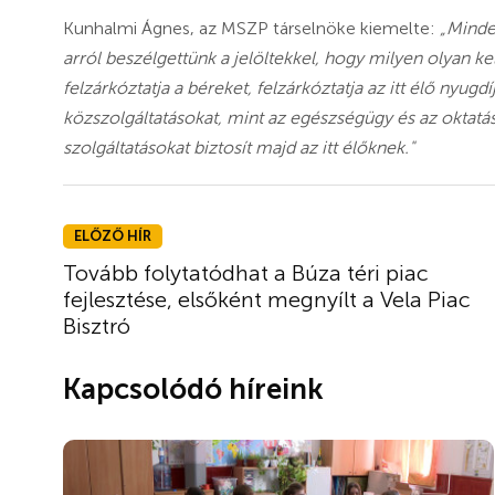
Kunhalmi Ágnes, az MSZP társelnöke kiemelte:
„Minde
arról beszélgettünk a jelöltekkel, hogy milyen olyan 
felzárkóztatja a béreket, felzárkóztatja az itt élő nyugd
közszolgáltatásokat, mint az egészségügy és az oktatás
szolgáltatásokat biztosít majd az itt élőknek."
ELŐZŐ HÍR
Tovább folytatódhat a Búza téri piac
fejlesztése, elsőként megnyílt a Vela Piac
Bisztró
Kapcsolódó híreink