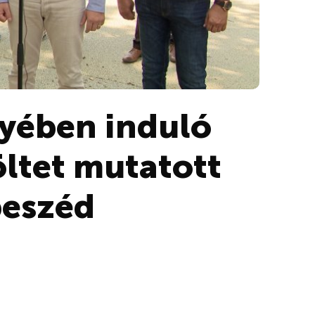
yében induló
öltet mutatott
beszéd