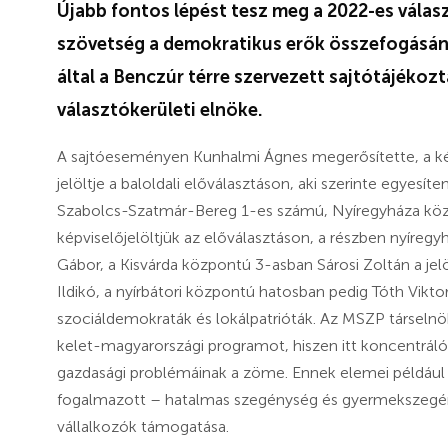
Újabb fontos lépést tesz meg a 2022-es vála
szövetség a demokratikus erők összefogásának
által a Benczúr térre szervezett sajtótájékoz
választókerületi elnöke.
A sajtóeseményen Kunhalmi Ágnes megerősítette, a ké
jelöltje a baloldali előválasztáson, aki szerinte egyesít
Szabolcs-Szatmár-Bereg 1-es számú, Nyíregyháza köz
képviselőjelöltjük az előválasztáson, a részben nyíregy
Gábor, a Kisvárda központú 3-asban Sárosi Zoltán a jel
Ildikó, a nyírbátori központú hatosban pedig Tóth Vikto
szociáldemokraták és lokálpatrióták. Az MSZP társeln
kelet-magyarországi programot, hiszen itt koncentráló
gazdasági problémáinak a zöme. Ennek elemei például 
fogalmazott – hatalmas szegénység és gyermekszegé
vállalkozók támogatása.