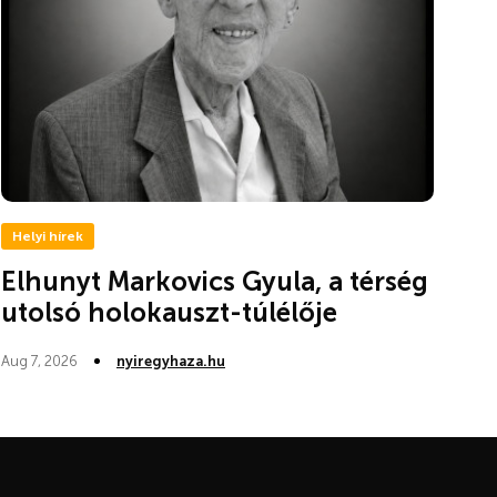
Helyi hírek
Elhunyt Markovics Gyula, a térség
utolsó holokauszt-túlélője
Aug 7, 2026
nyiregyhaza.hu