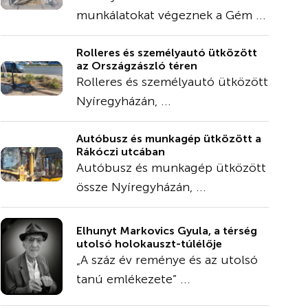
munkálatokat végeznek a Gém ...
Rolleres és személyautó ütközött
az Országzászló téren
Rolleres és személyautó ütközött
Nyíregyházán, ...
Autóbusz és munkagép ütközött a
Rákóczi utcában
Autóbusz és munkagép ütközött
össze Nyíregyházán, ...
Elhunyt Markovics Gyula, a térség
utolsó holokauszt-túlélője
„A száz év reménye és az utolsó
tanú emlékezete” ...