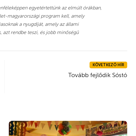
nféleképpen egyetértettünk az elmúlt órákban,
kelet-magyarországi program kell, amely
íjasoknak a nyugdíját, amely az állami
, azt rendbe teszi, és jobb minőségű
KÖVETKEZŐ HÍR
Tovább fejlődik Sóstó