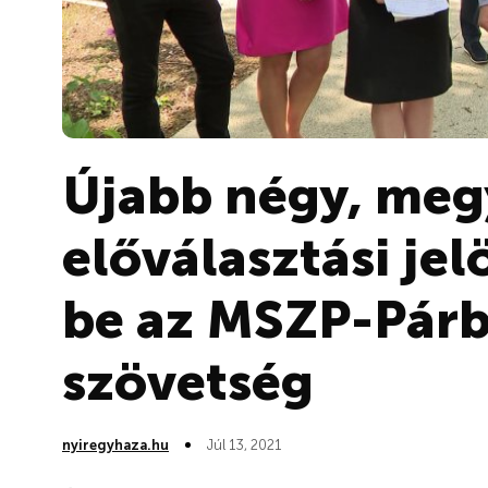
Újabb négy, meg
előválasztási jel
be az MSZP-Pár
szövetség
nyiregyhaza.hu
Júl 13, 2021