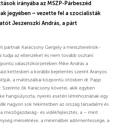
sztások irányába az MSZP-Párbeszéd
 jegyében – vezette fel a szocialisták
tatót Jeszenszki András, a párt
t pártnak Karácsony Gergely a miniszterelnök-
eni tudja az ellenzéket és nem tovább osztani.
pontú választókörzetében Mike András a
házi kettesben a korábbi bejelentés szerint Aranyos
öltjük, a mátészalkai központú ötösben dr. Papp
r. Szerinte ők Karácsony követei, akik egyben
öke hangsúlyozta, nyerés esetén létrehoznának egy
dik nagyon sok tekintetben az ország társadalmi és
a mezőgazdaság- és vidékfejlesztés, a – mint
nység mérséklése, a minimálbér adómentessége, a