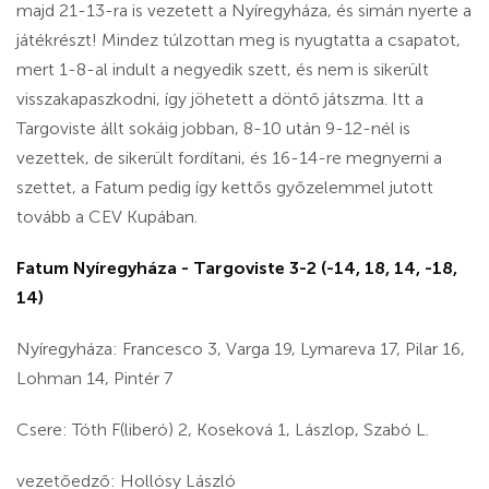
majd 21-13-ra is vezetett a Nyíregyháza, és simán nyerte a
játékrészt! Mindez túlzottan meg is nyugtatta a csapatot,
mert 1-8-al indult a negyedik szett, és nem is sikerült
visszakapaszkodni, így jöhetett a döntő játszma. Itt a
Targoviste állt sokáig jobban, 8-10 után 9-12-nél is
vezettek, de sikerült fordítani, és 16-14-re megnyerni a
szettet, a Fatum pedig így kettős győzelemmel jutott
tovább a CEV Kupában.
Fatum Nyíregyháza - Targoviste 3-2 (-14, 18, 14, -18,
14)
Nyíregyháza: Francesco 3, Varga 19, Lymareva 17, Pilar 16,
Lohman 14, Pintér 7
Csere: Tóth F(liberó) 2, Koseková 1, Lászlop, Szabó L.
vezetőedző: Hollósy László