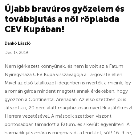
Újabb bravúros győzelem és
továbbjutás a női röplabda
CEV Kupában!
Dankó László
Dec 17, 2019
Nem ígérkezett könnyűnek, és nem is volt az a Fatum
Nyíregyháza CEV Kupa visszavágója a Targoviste ellen.
Mivel az első találkozót idegenben is nyerték a mieink, így
a román gárda mindent megtett annak érdekében, hogy
győzzön a Continental Arénában. Az első szettben jól is
játszottak, 20 perc alatt magabiztosan nyerték a játékrészt
Herrera vezetésével. A második szettben viszont
pontosabban támadott a Fatum, és sikerült egyenlíteni. A
harmadik játszmára is megmaradt a lendület, sőt! 16-9-re,