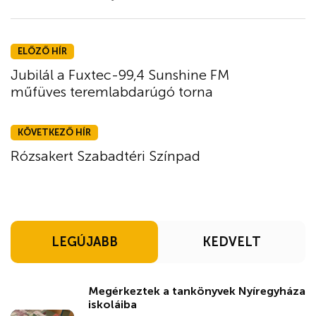
ELŐZŐ HÍR
Jubilál a Fuxtec-99,4 Sunshine FM
műfüves teremlabdarúgó torna
KÖVETKEZŐ HÍR
Rózsakert Szabadtéri Színpad
LEGÚJABB
KEDVELT
Megérkeztek a tankönyvek Nyíregyháza
iskoláiba