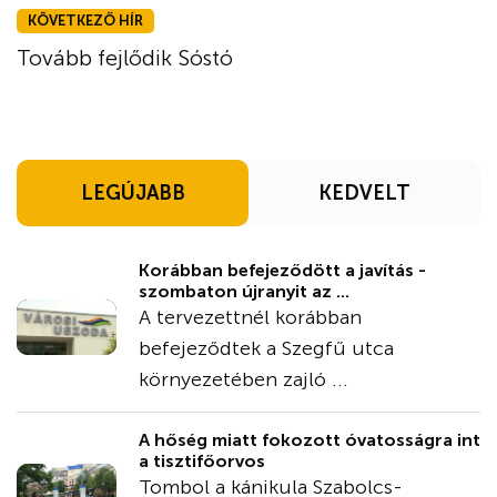
KÖVETKEZŐ HÍR
Tovább fejlődik Sóstó
LEGÚJABB
KEDVELT
Korábban befejeződött a javítás -
szombaton újranyit az ...
A tervezettnél korábban
befejeződtek a Szegfű utca
környezetében zajló ...
A hőség miatt fokozott óvatosságra int
a tisztifőorvos
Tombol a kánikula Szabolcs-