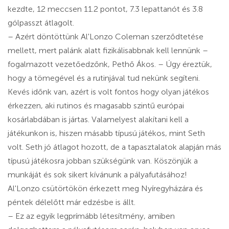
kezdte, 12 meccsen 11.2 pontot, 7.3 lepattanót és 3.8
gólpasszt átlagolt.
– Azért döntöttünk Al'Lonzo Coleman szerződtetése
mellett, mert palánk alatt fizikálisabbnak kell lennünk –
fogalmazott vezetőedzőnk, Pethő Ákos. – Úgy éreztük,
hogy a tömegével és a rutinjával tud nekünk segíteni.
Kevés időnk van, azért is volt fontos hogy olyan játékos
érkezzen, aki rutinos és magasabb szintű európai
kosárlabdában is jártas. Valamelyest alakítani kell a
játékunkon is, hiszen másabb típusú játékos, mint Seth
volt. Seth jó átlagot hozott, de a tapasztalatok alapján más
típusú játékosra jobban szükségünk van. Köszönjük a
munkáját és sok sikert kívánunk a pályafutásához!
Al'Lonzo csütörtökön érkezett meg Nyíregyházára és
péntek délelőtt már edzésbe is állt.
– Ez az egyik legprímább létesítmény, amiben