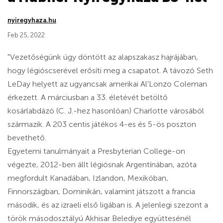
nyiregyhaza.hu
Feb 25, 2022
"Vezetőségünk úgy döntött az alapszakasz hajrájában,
hogy légióscserével erősíti meg a csapatot. A távozó Seth
LeDay helyett az ugyancsak amerikai Al'Lonzo Coleman
érkezett. A márciusban a 33. életévét betöltő
kosárlabdázó (C. J.-hez hasonlóan) Charlotte városából
származik. A 203 centis játékos 4-es és 5-ös poszton
bevethető.
Egyetemi tanulmányait a Presbyterian College-on
végezte, 2012-ben állt légiósnak Argentínában, azóta
megfordult Kanadában, Izlandon, Mexikóban,
Finnországban, Dominikán, valamint játszott a francia
második, és az izraeli első ligában is. A jelenlegi szezont a
török másodosztályú Akhisar Belediye együttesénél