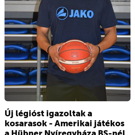
Új légióst igazoltak a
kosarasok - Amerikai játékos
a Hübner Nyíregyháza BS-nél