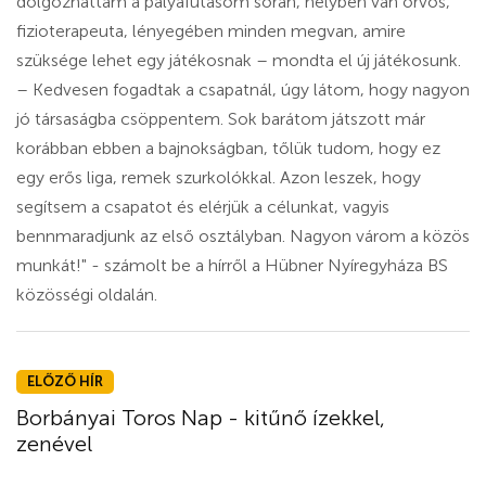
dolgozhattam a pályafutásom során, helyben van orvos,
fizioterapeuta, lényegében minden megvan, amire
szüksége lehet egy játékosnak – mondta el új játékosunk.
– Kedvesen fogadtak a csapatnál, úgy látom, hogy nagyon
jó társaságba csöppentem. Sok barátom játszott már
korábban ebben a bajnokságban, tőlük tudom, hogy ez
egy erős liga, remek szurkolókkal. Azon leszek, hogy
segítsem a csapatot és elérjük a célunkat, vagyis
bennmaradjunk az első osztályban. Nagyon várom a közös
munkát!" - számolt be a hírről a Hübner Nyíregyháza BS
közösségi oldalán.
ELŐZŐ HÍR
Borbányai Toros Nap - kitűnő ízekkel,
zenével