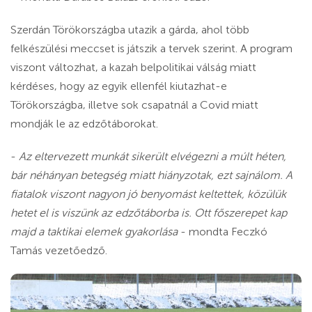
Szerdán Törökországba utazik a gárda, ahol több
felkészülési meccset is játszik a tervek szerint. A program
viszont változhat, a kazah belpolitikai válság miatt
kérdéses, hogy az egyik ellenfél kiutazhat-e
Törökországba, illetve sok csapatnál a Covid miatt
mondják le az edzőtáborokat.
-
Az eltervezett munkát sikerült elvégezni a múlt héten,
bár néhányan betegség miatt hiányzotak, ezt sajnálom. A
fiatalok viszont nagyon jó benyomást keltettek, közülük
hetet el is viszünk az edzőtáborba is. Ott főszerepet kap
majd a taktikai elemek gyakorlása
- mondta Feczkó
Tamás vezetőedző.