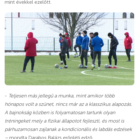
mint évekkel ezelőtt.
-
Teljesen más jellegű a munka, mint amikor több
hónapos volt a szünet, nincs már az a klasszikus alapozás.
A bajnokság közben is folyamatosan tartunk olyan
tréningeket mely a fizikai állapotot fejleszti, és most is
párhuzamosan zajlanak a kondicionális és labdás edzések
–
mondta Darabos Balázs erőnléti edző.