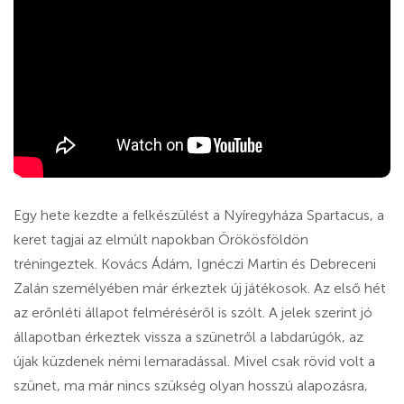
Egy hete kezdte a felkészülést a Nyíregyháza Spartacus, a
keret tagjai az elmúlt napokban Örökösföldön
tréningeztek. Kovács Ádám, Ignéczi Martin és Debreceni
Zalán személyében már érkeztek új játékosok. Az első hét
az erőnléti állapot felméréséről is szólt. A jelek szerint jó
állapotban érkeztek vissza a szünetről a labdarúgók, az
újak küzdenek némi lemaradással. Mivel csak rövid volt a
szünet, ma már nincs szükség olyan hosszú alapozásra,