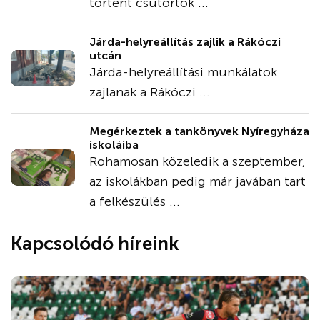
történt csütörtök ...
Járda-helyreállítás zajlik a Rákóczi
utcán
Járda-helyreállítási munkálatok
zajlanak a Rákóczi ...
Megérkeztek a tankönyvek Nyíregyháza
iskoláiba
Rohamosan közeledik a szeptember,
az iskolákban pedig már javában tart
a felkészülés ...
Kapcsolódó híreink