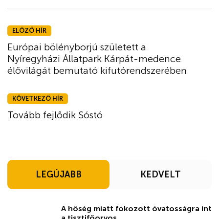
ELŐZŐ HÍR
Európai bölényborjú született a
Nyíregyházi Állatpark Kárpát-medence
élővilágát bemutató kifutórendszerében
KÖVETKEZŐ HÍR
Tovább fejlődik Sóstó
LEGÚJABB
KEDVELT
A hőség miatt fokozott óvatosságra int
a tisztifőorvos