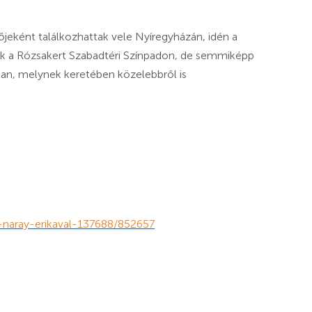
eként találkozhattak vele Nyíregyházán, idén a
ák a Rózsakert Szabadtéri Színpadon, de semmiképp
ában, melynek keretében közelebbről is
-naray-erikaval-137688/852657