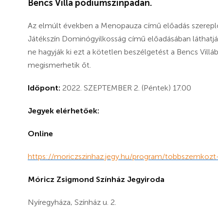
Bencs Villa pódiumszínpadán.
Az elmúlt években a Menopauza című előadás szereplőj
Játékszín Dominógyilkosság című előadásában láthatj
ne hagyják ki ezt a kötetlen beszélgetést a Bencs Vill
megismerhetik őt.
Időpont:
2022. SZEPTEMBER 2. (Péntek) 17.00
Jegyek elérhetőek:
Online
https://moriczszinhaz.jegy.hu/program/tobbszemkozt
Móricz Zsigmond Színház Jegyiroda
Nyíregyháza, Színház u. 2.