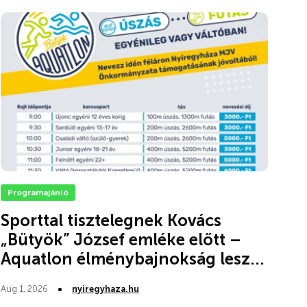
Programajánló
Sporttal tisztelegnek Kovács
„Bütyök” József emléke előtt –
Aquatlon élménybajnokság lesz...
Aug 1, 2026
nyiregyhaza.hu