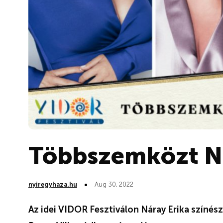
Többszemközt Ná
nyiregyhaza.hu
Aug 30, 2022
Az idei VIDOR Fesztiválon Náray Erika színés