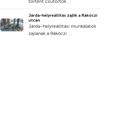
történt csütörtök ...
Járda-helyreállítás zajlik a Rákóczi
utcán
Járda-helyreállítási munkálatok
zajlanak a Rákóczi ...