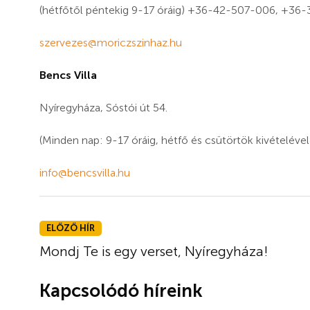
(hétfőtől péntekig 9-17 óráig) +36-42-507-006, +3
szervezes@moriczszinhaz.hu
Bencs Villa
Nyíregyháza, Sóstói út 54.
(Minden nap: 9-17 óráig, hétfő és csütörtök kivételév
info@bencsvilla.hu
ELŐZŐ HÍR
Mondj Te is egy verset, Nyíregyháza!
Kapcsolódó híreink