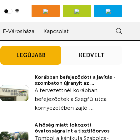
E-Városháza
Kapcsolat
LEGÚJABB
KEDVELT
Korábban befejeződött a javítás -
szombaton újranyit az ...
A tervezettnél korábban
befejeződtek a Szegfű utca
környezetében zajló ...
A hőség miatt fokozott
óvatosságra int a tisztifőorvos
Tombol a kánikula Szabolcs-