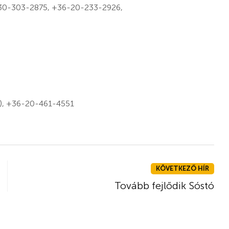
6-30-303-2875, +36-20-233-2926,
el), +36-20-461-4551
KÖVETKEZŐ HÍR
Tovább fejlődik Sóstó