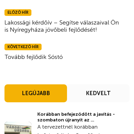
ELŐZŐ HÍR
Lakossági kérdőív – Segítse válaszaival Ön
is Nyíregyháza jövőbeli fejlődését!
KÖVETKEZŐ HÍR
Tovább fejlődik Sóstó
LEGÚJABB
KEDVELT
Korábban befejeződött a javítás -
szombaton újranyit az ...
A tervezettnél korábban