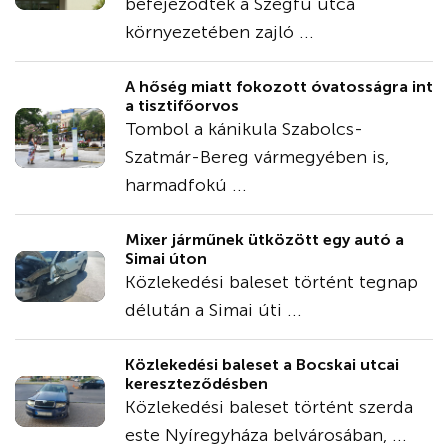
befejeződtek a Szegfű utca
környezetében zajló ...
A hőség miatt fokozott óvatosságra int
a tisztifőorvos
Tombol a kánikula Szabolcs-
Szatmár-Bereg vármegyében is,
harmadfokú ...
Mixer járműnek ütközött egy autó a
Simai úton
Közlekedési baleset történt tegnap
délután a Simai úti ...
Közlekedési baleset a Bocskai utcai
kereszteződésben
Közlekedési baleset történt szerda
este Nyíregyháza belvárosában, ...