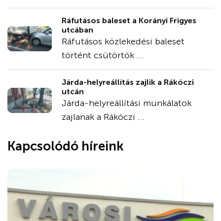
Ráfutásos baleset a Korányi Frigyes
utcában
Ráfutásos közlekedési baleset
történt csütörtök ...
Járda-helyreállítás zajlik a Rákóczi
utcán
Járda-helyreállítási munkálatok
zajlanak a Rákóczi ...
Kapcsolódó híreink