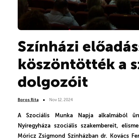
Színházi előadás
köszöntötték a s
dolgozóit
Boros Rita
Nov 12, 2024
A Szociális Munka Napja alkalmából ünn
Nyíregyháza szociális szakembereit, elism
Móricz Zsigmond Színházban dr. Kovács Fe