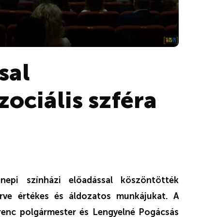
sal
zociális szféra
epi színházi előadással köszöntötték
erve értékes és áldozatos munkájukat. A
renc polgármester és Lengyelné Pogácsás