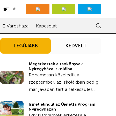
E-Városháza
Kapcsolat
LEGÚJABB
KEDVELT
Megérkeztek a tankönyvek
Nyíregyháza iskoláiba
Rohamosan közeledik a
szeptember, az iskolákban pedig
már javában tart a felkészülés ...
Ismét elindul az Újéletfa Program
Nyíregyházán
Egy kisgyermek érkezése a