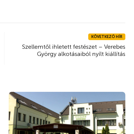
KÖVETKEZŐ HÍR
Szellemtől ihletett festészet – Verebes
György alkotásaiból nyílt kiállítás