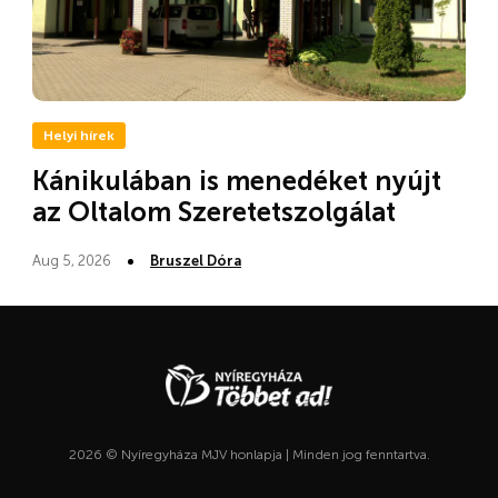
Helyi hírek
Kánikulában is menedéket nyújt
az Oltalom Szeretetszolgálat
Aug 5, 2026
Bruszel Dóra
2026 © Nyíregyháza MJV honlapja | Minden jog fenntartva.