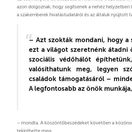
azon dolgoznak, hogy segítsenek a nehéz helyzetben l
a szakemberek hivatástudatáról és az általuk nyújtott 
– Azt szokták mondani, hogy a s
ezt a világot szeretnénk átadni
szociális védőhálót építhetün
valósíthatunk meg, legyen szó 
családok támogatásáról – mind
A legfontosabb az önök munkája
– mondta. A köszöntőbeszédeket követően a közönsé
tekinthette meg.