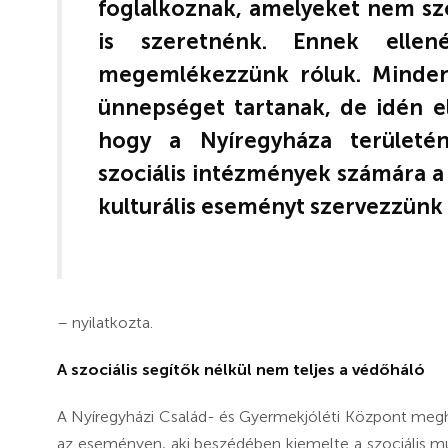
foglalkoznak, amelyeket nem sz
is szeretnénk. Ennek ellen
megemlékezzünk róluk. Minden
ünnepséget tartanak, de idén e
hogy a Nyíregyháza területé
szociális intézmények számára a
kulturális eseményt szervezzünk
– nyilatkozta.
A szociális segítők nélkül nem teljes a védőháló
A Nyíregyházi Család- és Gyermekjóléti Központ meghí
az eseményen, aki beszédében kiemelte a szociális m