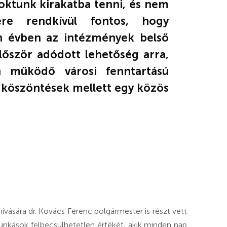
oktunk kirakatba tenni, és nem
ére rendkívül fontos, hogy
 évben az intézmények belső
lőször adódott lehetőség arra,
n működő városi fenntartású
 köszöntések mellett egy közös
vására dr. Kovács Ferenc polgármester is részt vett
unkások felbecsülhetetlen értékét, akik minden nap