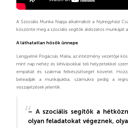
A Szociális Munka Napja alkalmából a Nyíregyházi Cs
köszönte meg a szociális segítők áldozatos munkáját 
A láthatatlan hősök ünnepe
Lengyelné Pogácsás Mária, az intézmény vezetője kös
mint nap nehéz és kihívásokkal teli helyzetekkel sz
empátiát és szakmai felkészültséget követel. Hozzá
beleadják a munkájukba, számukra pedig a legn
visszajelzések jelentik.
– A szociális segítők a hétközn
olyan feladatokat végeznek, ol