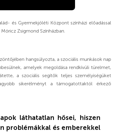
alád- és Gyermekjóléti Központ színházi előadással
a Móricz Zsigmond Színházban.
zöntőjében hangsúlyozta, a szociális munkások nap
embesülnek, amelyek megoldása rendkívüli türelmet,
tette, a szociális segítők teljes személyiségüket
agyobb sikerélményt a támogatottaktól érkező
apok láthatatlan hősei, hiszen
yan problémákkal és emberekkel