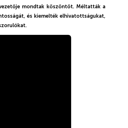
 vezetője mondtak köszöntőt. Méltatták a
tosságát, és kiemelték elhivatottságukat,
ászorulókat.