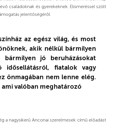
évő családoknak és gyerekeknek. Elismeréssel szólt
támogatás jelentőségéről.
zínház az egész világ, és most
 önöknek, akik nélkül bármilyen
k, bármilyen jó beruházásokat
idősellátásról, fiatalok vagy
ez önmagában nem lenne elég.
, ami valóban meghatározó
g a nagysikerű Anconai szerelmesek című előadást