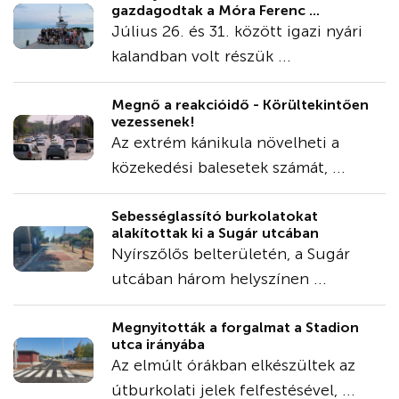
gazdagodtak a Móra Ferenc ...
Július 26. és 31. között igazi nyári
kalandban volt részük ...
Megnő a reakcióidő - Körültekintően
vezessenek!
Az extrém kánikula növelheti a
közekedési balesetek számát, ...
Sebességlassító burkolatokat
alakítottak ki a Sugár utcában
Nyírszőlős belterületén, a Sugár
utcában három helyszínen ...
Megnyitották a forgalmat a Stadion
utca irányába
Az elmúlt órákban elkészültek az
útburkolati jelek felfestésével, ...