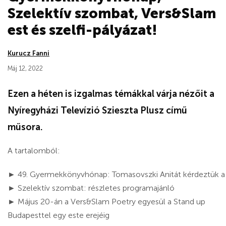
Szelektív szombat, Vers&Slam
est és szelfi-pályázat!
Kurucz Fanni
Máj 12, 2022
Ezen a héten is izgalmas témákkal várja nézőit a
Nyíregyházi Televízió Szieszta Plusz című
műsora.
A tartalomból:
► 49. Gyermekkönyvhónap: Tomasovszki Anitát kérdeztük a
► Szelektív szombat: részletes programajánló
► Május 20-án a Vers&Slam Poetry egyesül a Stand up
Budapesttel egy este erejéig