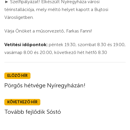
► Szelfipályázat! Elkészült Nyíregyháza városi
térinstallációja, mely méltó helyet kapott a Bujtosi
Városligetben.
Várja Önöket a műsorvezető, Farkas Fanni!
Vetítési időpontok:
péntek 19.30, szombat 8.30 és 19.00,
vasárnap 8.00 és 20.00, következő hét hétfő 8.30
ELŐZŐ HÍR
Pörgős hétvége Nyíregyházán!
KÖVETKEZŐ HÍR
Tovább fejlődik Sóstó