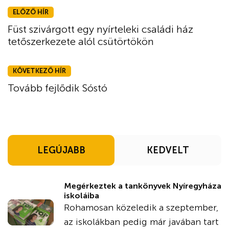
ELŐZŐ HÍR
Füst szivárgott egy nyírteleki családi ház
tetőszerkezete alól csütörtökön
KÖVETKEZŐ HÍR
Tovább fejlődik Sóstó
LEGÚJABB
KEDVELT
Megérkeztek a tankönyvek Nyíregyháza
iskoláiba
Rohamosan közeledik a szeptember,
az iskolákban pedig már javában tart