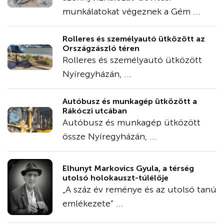
munkálatokat végeznek a Gém ...
Rolleres és személyautó ütközött az
Országzászló téren
Rolleres és személyautó ütközött
Nyíregyházán, ...
Autóbusz és munkagép ütközött a
Rákóczi utcában
Autóbusz és munkagép ütközött
össze Nyíregyházán, ...
Elhunyt Markovics Gyula, a térség
utolsó holokauszt-túlélője
„A száz év reménye és az utolsó tanú
emlékezete” ...