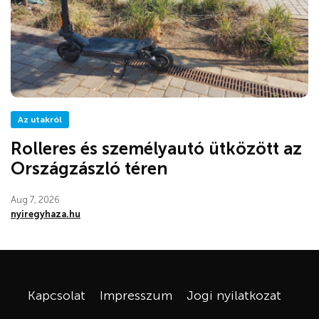
Az utakról
Rolleres és személyautó ütközött az
Országzászló téren
Aug 7, 2026
nyiregyhaza.hu
Kapcsolat
Impresszum
Jogi nyilatkozat