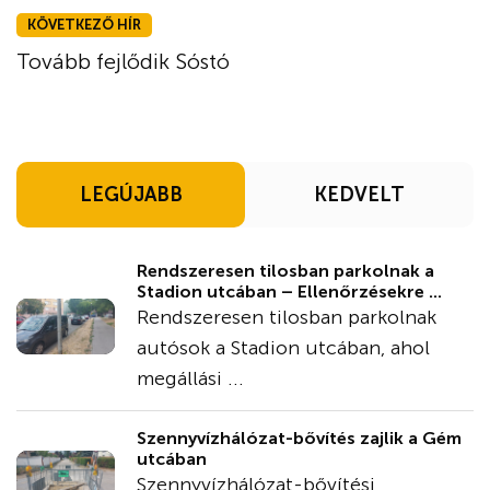
KÖVETKEZŐ HÍR
Tovább fejlődik Sóstó
LEGÚJABB
KEDVELT
Rendszeresen tilosban parkolnak a
Stadion utcában – Ellenőrzésekre ...
Rendszeresen tilosban parkolnak
autósok a Stadion utcában, ahol
megállási ...
Szennyvízhálózat-bővítés zajlik a Gém
utcában
Szennyvízhálózat-bővítési