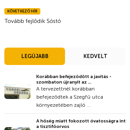
KÖVETKEZŐ HÍR
Tovább fejlődik Sóstó
LEGÚJABB
KEDVELT
Korábban befejeződött a javítás -
szombaton újranyit az ...
A tervezettnél korábban
befejeződtek a Szegfű utca
környezetében zajló ...
A hőség miatt fokozott óvatosságra int
a tisztifőorvos