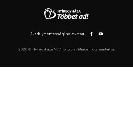
Akadálymentességi nyilatkozat
2026 © Nyíregyháza MJV honlapja | Minden jog fenntartva.