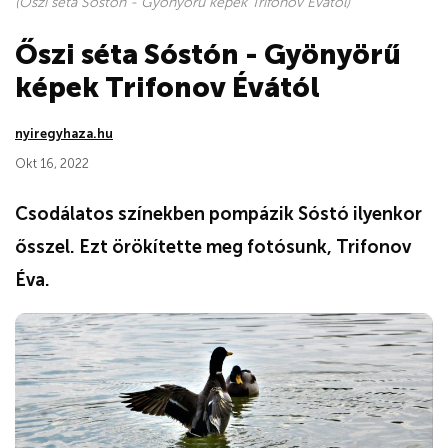
(Őszi séta Sóstón - Gyönyörű képek Trifonov Évától)
Őszi séta Sóstón - Gyönyörű
képek Trifonov Évától
nyiregyhaza.hu
Okt 16, 2022
Csodálatos színekben pompázik Sóstó ilyenkor
ősszel. Ezt örökítette meg fotósunk, Trifonov
Éva.