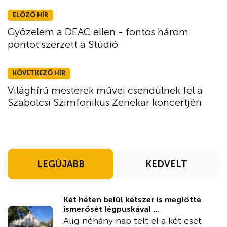
ELŐZŐ HÍR
Győzelem a DEAC ellen - fontos három
pontot szerzett a Stúdió
KÖVETKEZŐ HÍR
Világhírű mesterek művei csendülnek fel a
Szabolcsi Szimfonikus Zenekar koncertjén
LEGÚJABB
KEDVELT
Két héten belül kétszer is meglőtte
ismerősét légpuskával ...
Alig néhány nap telt el a két eset