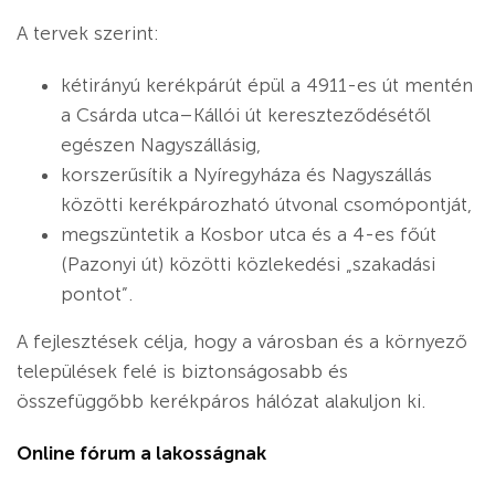
A tervek szerint:
kétirányú kerékpárút épül a 4911-es út mentén
a Csárda utca–Kállói út kereszteződésétől
egészen Nagyszállásig,
korszerűsítik a Nyíregyháza és Nagyszállás
közötti kerékpározható útvonal csomópontját,
megszüntetik a Kosbor utca és a 4-es főút
(Pazonyi út) közötti közlekedési „szakadási
pontot”.
A fejlesztések célja, hogy a városban és a környező
települések felé is biztonságosabb és
összefüggőbb kerékpáros hálózat alakuljon ki.
Online fórum a lakosságnak