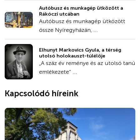
Autóbusz és munkagép ütközött a
Rákóczi utcában
Autóbusz és munkagép ütközött
össze Nyíregyházán, ...
Elhunyt Markovics Gyula, a térség
utolsó holokauszt-túlélője
„A száz év reménye és az utolsó tanú
emlékezete” ...
Kapcsolódó híreink