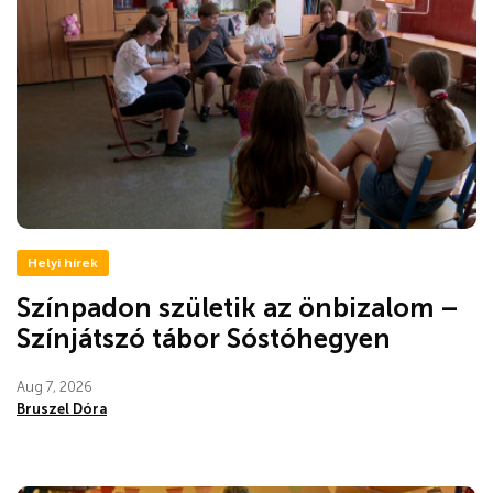
Helyi hírek
Színpadon születik az önbizalom –
Színjátszó tábor Sóstóhegyen
Aug 7, 2026
Bruszel Dóra