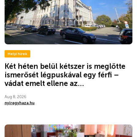
Helyi hírek
Két héten belül kétszer is meglőtte
ismerősét légpuskával egy férfi –
vádat emelt ellene az...
Aug 8, 2026
nyiregyhaza.hu