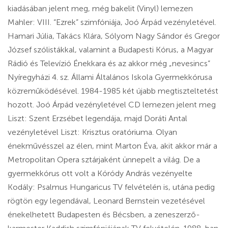
kiadásában jelent meg, még bakelit (Vinyl) lemezen
Mahler: VIII. “Ezrek” szimfóniája, Joó Árpád vezényletével.
Hamari Júlia, Takács Klára, Sólyom Nagy Sándor és Gregor
József szólistákkal, valamint a Budapesti Kórus, a Magyar
Rádió és Televízió Énekkara és az akkor még „nevesincs”
Nyíregyházi 4. sz. Állami Általános Iskola Gyermekkórusa
közreműködésével. 1984-1985 két újabb megtiszteltetést
hozott. Joó Árpád vezényletével CD lemezen jelent meg
Liszt: Szent Erzsébet legendája, majd Doráti Antal
vezényletével Liszt: Krisztus oratóriuma. Olyan
énekművésszel az élen, mint Marton Éva, akit akkor már a
Metropolitan Opera sztárjaként ünnepelt a világ. De a
gyermekkórus ott volt a Kóródy András vezényelte
Kodály: Psalmus Hungaricus TV felvételén is, utána pedig
rögtön egy legendával, Leonard Bernstein vezetésével
énekelhetett Budapesten és Bécsben, a zeneszerző-