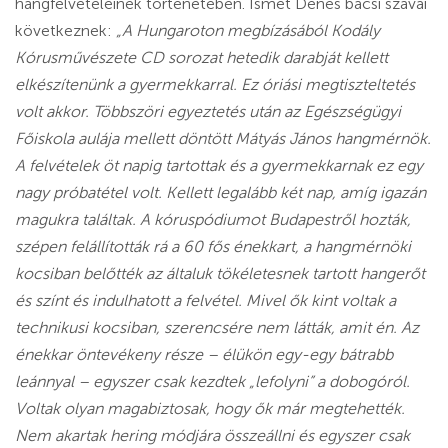
hangfelvételeinek történetében. Ismét Dénes bácsi szavai
következnek:
„A Hungaroton megbízásából Kodály
Kórusművészete CD sorozat hetedik darabját kellett
elkészítenünk a gyermekkarral. Ez óriási megtiszteltetés
volt akkor. Többszöri egyeztetés után az Egészségügyi
Főiskola aulája mellett döntött Mátyás János hangmérnök.
A felvételek öt napig tartottak és a gyermekkarnak ez egy
nagy próbatétel volt. Kellett legalább két nap, amíg igazán
magukra találtak. A kóruspódiumot Budapestről hozták,
szépen felállították rá a 60 fős énekkart, a hangmérnöki
kocsiban belőtték az általuk tökéletesnek tartott hangerőt
és színt és indulhatott a felvétel. Mivel ők kint voltak a
technikusi kocsiban, szerencsére nem látták, amit én. Az
énekkar öntevékeny része – élükön egy-egy bátrabb
leánnyal – egyszer csak kezdtek „lefolyni” a dobogóról.
Voltak olyan magabiztosak, hogy ők már megtehették.
Nem akartak hering módjára összeállni és egyszer csak