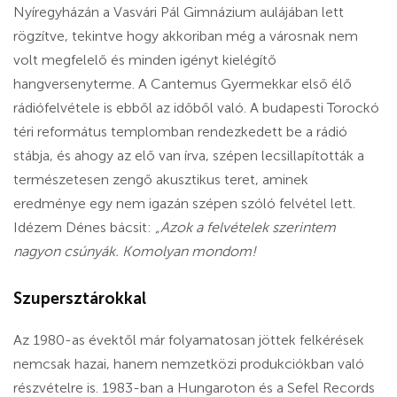
Nyíregyházán a Vasvári Pál Gimnázium aulájában lett
rögzítve, tekintve hogy akkoriban még a városnak nem
volt megfelelő és minden igényt kielégítő
hangversenyterme. A Cantemus Gyermekkar első élő
rádiófelvétele is ebből az időből való. A budapesti Torockó
téri református templomban rendezkedett be a rádió
stábja, és ahogy az elő van írva, szépen lecsillapították a
természetesen zengő akusztikus teret, aminek
eredménye egy nem igazán szépen szóló felvétel lett.
Idézem Dénes bácsit:
„Azok a felvételek szerintem
nagyon csúnyák. Komolyan mondom!
Szupersztárokkal
Az 1980-as évektől már folyamatosan jöttek felkérések
nemcsak hazai, hanem nemzetközi produkciókban való
részvételre is. 1983-ban a Hungaroton és a Sefel Records