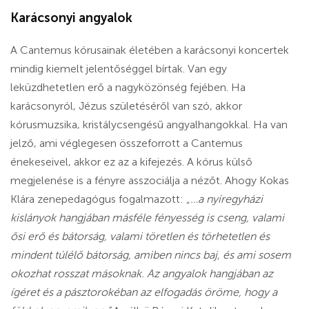
Karácsonyi angyalok
A Cantemus kórusainak életében a karácsonyi koncertek
mindig kiemelt jelentőséggel bírtak. Van egy
leküzdhetetlen erő a nagyközönség fejében. Ha
karácsonyról, Jézus születéséről van szó, akkor
kórusmuzsika, kristálycsengésű angyalhangokkal. Ha van
jelző, ami véglegesen összeforrott a Cantemus
énekeseivel, akkor ez az a kifejezés. A kórus külső
megjelenése is a fényre asszociálja a nézőt. Ahogy Kokas
Klára zenepedagógus fogalmazott:
„…a nyíregyházi
kislányok hangjában másféle fényesség is cseng, valami
ősi erő és bátorság, valami töretlen és törhetetlen és
mindent túlélő bátorság, amiben nincs baj, és ami sosem
okozhat rosszat másoknak. Az angyalok hangjában az
ígéret és a pásztorokéban az elfogadás öröme, hogy a