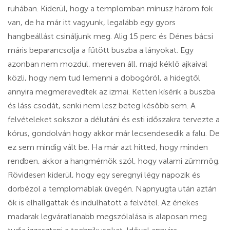
ruhában. Kiderül, hogy a templomban mínusz három fok
van, de ha már itt vagyunk, legalább egy gyors
hangbeállást csináljunk meg. Alig 15 perc és Dénes bácsi
máris beparancsolja a fűtött buszba a lányokat. Egy
azonban nem mozdul, mereven áll, majd kéklő ajkaival
közli, hogy nem tud lemenni a dobogóról, a hidegtől
annyira megmerevedtek az izmai. Ketten kísérik a buszba
és láss csodát, senki nem lesz beteg később sem. A
felvételeket sokszor a délutáni és esti időszakra tervezte a
kórus, gondolván hogy akkor már lecsendesedik a falu. De
ez sem mindig vált be. Ha már azt hitted, hogy minden
rendben, akkor a hangmérnök szól, hogy valami zümmög.
Rövidesen kiderül, hogy egy seregnyi légy napozik és
dorbézol a templomablak üvegén. Napnyugta után aztán
ők is elhallgattak és indulhatott a felvétel. Az énekes
madarak legváratlanabb megszólalása is alaposan meg