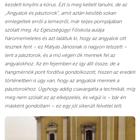
kezdett kinyílni a kórus. Ezt is meg kellett tanulni, de az
„Angyalok és pásztorok”, amit aztán később sokan
emlegettek erről a lemezről, már teljes pompájában
szólalt meg. Az Egészségügyi Főiskola aulája
háromemeletes és azt találtuk ki, hogy az angyalok ott
lesznek fent – ez Mátyás Jánosnak is nagyon tetszett –
lent a pásztorok, és a mű végén ők mennek fel az
angyalokhoz. Az én fejemben ez így állt össze, de a
hangmérnök pont fordítva gondolkozott, hiszen az eredeti
történetben is úgy van, hogy az angyalok mennek a
pásztorokhoz. Úgyhogy addig csavargatta a technikát, míg
meg nem szólalt ez az elképzelés, és végül is – bár én
másként gondoltam – ez egy jól sikerült felvétel lett.