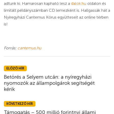
adtunk ki. Hamarosan kapható lesz a
dalok.hu
oldalon és
limitált példányszámban CD lemezként is. Hallgassák hát a
Nyíregyházi Cantemus Kórus együtteseit az online térben
is!
Forrás:
cantemus.hu
ELŐZŐ HÍR
Betörés a Selyem utcán: a nyíregyházi
nyomozók az állampolgárok segítségét
kérik
KÖVETKEZŐ HÍR
Támogatás – 500 millió forintnyi állami