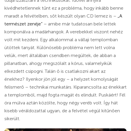
tudja izzasztani a technikusokat. Idővel annyira
kivédhetetlennek tűnt ez a probléma, hogy inkább benne
maradt a felvételben, sőt készült olyan CD lemez is –
„A
természet zenéje”
– amibe már tudatosan bele lettek
komponálva a madárhangok. A verebekkel viszont nehéz
volt mit kezdeni. Egy alkalommal a vállaji templomban
ütöttek tanyát. Különösebb probléma nem lett volna
velük, mert általában csendben megültek, de abban a
pillanatban, ahogy megszólalt a kórus, valamelyikük
elkezdett csipogni. Talán ő is csatlakozni akart az
énekhez? Ilyenkor jön jól egy – a helyzet komolyságát
felismerő – technikai munkatárs. Kiparancsolta az énekkart
a templomból, majd fogta magát és elindult. Puskáért! Fél
óra múlva aztán közölte, hogy négy veréb volt. Így hát
kisebb véráldozattal ugyan, de a felvétel végül kitűnően
sikerült.