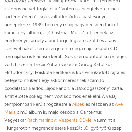
föld olyan, amilyen.”
A vállaji Római Katolikus templom
különös helyet foglal el a Cantemus hangfelvételeinek
történetében és sok szállal kötődik a karácsonyi
ünnepekhez. 1989-ben egy máig nagy becsben tartott
karácsonyi album, a „Christmas Music” lett ennek az
eredménye, amely a borítón jellegzetes zöld és arany
színével bakelit lemezen jelent meg, majd később CD
formájában is kiadásra került. Sok szempontból különleges
volt, hiszen a Tarcai Zoltán vezette Görög Katolikus
Hittudományi Főiskola Férfikara is közreműködött rajta és
befejező műként egy akkor merésznek számító
csodálatos Bárdos Lajos kánon, a „Boldogasszony” zárta,
amit előtte sokáig nem volt ildomos énekelni. A vállaji
templomban került rögzítésre a
Misék
és részben az
Ave
Maria
című album is, majd később a Cantemus
Vegyeskar
Rachmaninov: Vesperás CD-je
, valamint a
Hungaroton megrendelésére készült „Ó, gyönyörű szép,