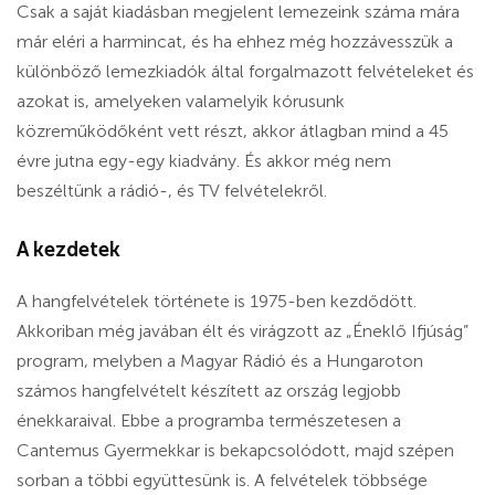
Csak a saját kiadásban megjelent lemezeink száma mára
már eléri a harmincat, és ha ehhez még hozzávesszük a
különböző lemezkiadók által forgalmazott felvételeket és
azokat is, amelyeken valamelyik kórusunk
közreműködőként vett részt, akkor átlagban mind a 45
évre jutna egy-egy kiadvány. És akkor még nem
beszéltünk a rádió-, és TV felvételekről.
A kezdetek
A hangfelvételek története is 1975-ben kezdődött.
Akkoriban még javában élt és virágzott az „Éneklő Ifjúság”
program, melyben a Magyar Rádió és a Hungaroton
számos hangfelvételt készített az ország legjobb
énekkaraival. Ebbe a programba természetesen a
Cantemus Gyermekkar is bekapcsolódott, majd szépen
sorban a többi együttesünk is. A felvételek többsége