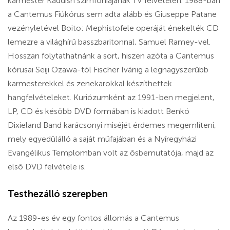
karmester Kaddish szimfóniájának TV felvételén. 1988-ban
a Cantemus Fiúkórus sem adta alább és Giuseppe Patane
vezényletével Boito: Mephistofele operáját énekelték CD
lemezre a világhírű basszbaritonnal, Samuel Ramey-vel.
Hosszan folytathatnánk a sort, hiszen azóta a Cantemus
kórusai Seiji Ozawa-tól Fischer Ivánig a legnagyszerűbb
karmesterekkel és zenekarokkal készíthettek
hangfelvételeket. Kuriózumként az 1991-ben megjelent,
LP, CD és később DVD formában is kiadott Benkó
Dixieland Band karácsonyi miséjét érdemes megemlíteni,
mely egyedülálló a saját műfajában és a Nyíregyházi
Evangélikus Templomban volt az ősbemutatója, majd az
első DVD felvétele is.
Testhezálló szerepben
Az 1989-es év egy fontos állomás a Cantemus