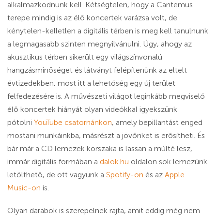
alkalmazkodnunk kell. Kétségtelen, hogy a Cantemus
terepe mindig is az élő koncertek varázsa volt, de
kénytelen-kelletlen a digitális térben is meg kell tanulnunk
a legmagasabb szinten megnyilvánulni. Úgy, ahogy az
akusztikus térben sikerült egy világszínvonalú
hangzásminőséget és látványt felépítenünk az eltelt
évtizedekben, most itt a lehetőség egy új terület
felfedezésére is. A művészeti világot leginkább megviselő
élő koncertek hiányát olyan videókkal igyekszünk
pótolni
YouTube csatornánkon
, amely bepillantást enged
mostani munkáinkba, másrészt a jövőnket is erősítheti. És
bár már a CD lemezek korszaka is lassan a múlté lesz,
immár digitális formában a
dalok.hu
oldalon sok lemezünk
letölthető, de ott vagyunk a
Spotify-on
és az
Apple
Music-on
is.
Olyan darabok is szerepelnek rajta, amit eddig még nem