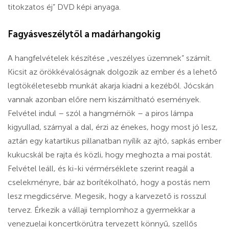
titokzatos éj” DVD képi anyaga.
Fagyásveszélytől a madárhangokig
A hangfelvételek készítése „veszélyes üzemnek” számít.
Kicsit az örökkévalóságnak dolgozik az ember és a lehető
legtökéletesebb munkát akarja kiadni a kezéből. Jócskán
vannak azonban előre nem kiszámítható események.
Felvétel indul – szól a hangmérnök – a piros lámpa
kigyullad, szárnyal a dal, érzi az énekes, hogy most jó lesz,
aztán egy katartikus pillanatban nyílik az ajtó, sapkás ember
kukucskál be rajta és közli, hogy meghozta a mai postát.
Felvétel leáll, és ki-ki vérmérséklete szerint reagál a
cselekményre, bár az borítékolható, hogy a postás nem
lesz megdicsérve. Megesik, hogy a karvezető is rosszul
tervez. Érkezik a vállaji templomhoz a gyermekkar a
venezuelai koncertkörútra tervezett könnyű, szellős