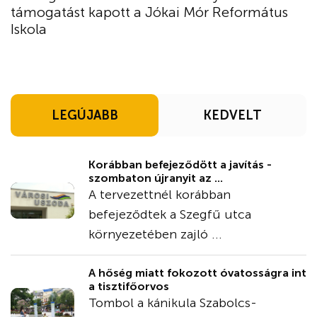
támogatást kapott a Jókai Mór Református
Iskola
LEGÚJABB
KEDVELT
Korábban befejeződött a javítás -
szombaton újranyit az ...
A tervezettnél korábban
befejeződtek a Szegfű utca
környezetében zajló ...
A hőség miatt fokozott óvatosságra int
a tisztifőorvos
Tombol a kánikula Szabolcs-