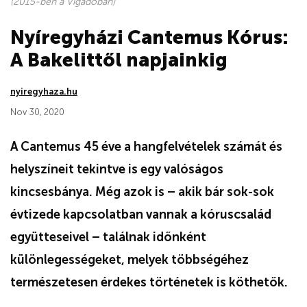
(2015-ben a Vigadóban)
Nyíregyházi Cantemus Kórus:
A Bakelittől napjainkig
nyiregyhaza.hu
Nov 30, 2020
A Cantemus 45 éve a hangfelvételek számát és
helyszíneit tekintve is egy valóságos
kincsesbánya. Még azok is – akik bár sok-sok
évtizede kapcsolatban vannak a kóruscsalád
együtteseivel – találnak időnként
különlegességeket, melyek többségéhez
természetesen érdekes történetek is köthetők.