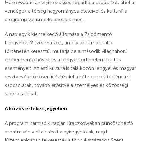
Markowában a helyi közösség fogadta a csoportot, ahol a
vendégek a térség hagyományos ételeivel és kulturális
programjaival ismerkedhettek meg.
A nap egyik kiemelkedő állomása a Zsidómentő
Lengyelek Múzeuma volt, amely az Ulma család
történetén keresztül mutatja be a második világháború
embermentő hőseit és a lengyel történelem fontos
eseményeit. Az esti kulturális találkozón lengyel és magyar
résztvevők közösen idézték fel a két nemzet történelmi
kapcsolatait, tovább erősítve a személyes és közösségi
kapcsolatokat.
A közös értékek jegyében
A program harmadik napján Kraczkowában pünkösdhétfői
szentmisén vettek részt a nyíregyháziak, majd
Krzemienicában felkeresték a több évszázados Szent