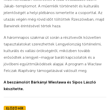
Jakab-templomot. A műemlék történetét és kulturális
jelentőségét a helyi plébános ismertette a csoporttal. Az
utazás végén még rövid időt töltöttek Rzeszówban, majd
Barwinek érintésével tértek haza.
A háromnapos szakmai út során a résztvevők közvetlen
tapasztalatokat szerezhettek Lengyelország történelmi,
kulturális és vallási örökségéről, miközben tovább
erősödtek a lengyel–magyar baráti kapcsolatok és a
jövőbeni együttműködések alapjai. A program a Wacław
Felczak Alapítvány támogatásával valósult meg.
A beszámolót Bárkányi Wiesława és Sipos László
készítette.
ELŐZŐ HÍR