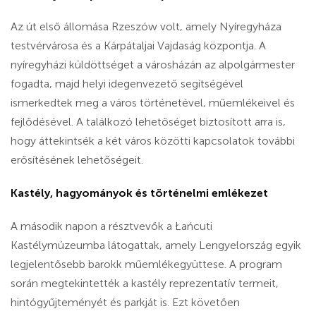
Az út első állomása Rzeszów volt, amely Nyíregyháza
testvérvárosa és a Kárpátaljai Vajdaság központja. A
nyíregyházi küldöttséget a városházán az alpolgármester
fogadta, majd helyi idegenvezető segítségével
ismerkedtek meg a város történetével, műemlékeivel és
fejlődésével. A találkozó lehetőséget biztosított arra is,
hogy áttekintsék a két város közötti kapcsolatok további
erősítésének lehetőségeit.
Kastély, hagyományok és történelmi emlékezet
A második napon a résztvevők a Łańcuti
Kastélymúzeumba látogattak, amely Lengyelország egyik
legjelentősebb barokk műemlékegyüttese. A program
során megtekintették a kastély reprezentatív termeit,
hintógyűjteményét és parkját is. Ezt követően