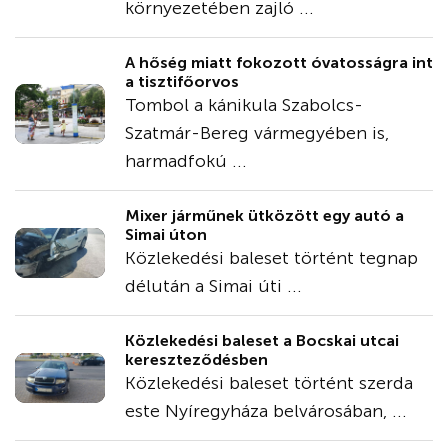
környezetében zajló ...
A hőség miatt fokozott óvatosságra int
a tisztifőorvos
Tombol a kánikula Szabolcs-
Szatmár-Bereg vármegyében is,
harmadfokú ...
Mixer járműnek ütközött egy autó a
Simai úton
Közlekedési baleset történt tegnap
délután a Simai úti ...
Közlekedési baleset a Bocskai utcai
kereszteződésben
Közlekedési baleset történt szerda
este Nyíregyháza belvárosában, ...