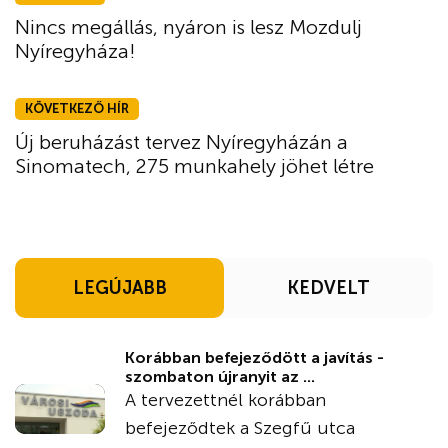
Nincs megállás, nyáron is lesz Mozdulj
Nyíregyháza!
KÖVETKEZŐ HÍR
Új beruházást tervez Nyíregyházán a
Sinomatech, 275 munkahely jöhet létre
LEGÚJABB
KEDVELT
Korábban befejeződött a javítás -
szombaton újranyit az ...
A tervezettnél korábban
befejeződtek a Szegfű utca