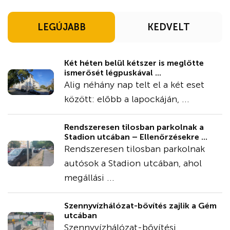
LEGÚJABB
KEDVELT
Két héten belül kétszer is meglőtte
ismerősét légpuskával ...
Alig néhány nap telt el a két eset
között: előbb a lapockáján, ...
Rendszeresen tilosban parkolnak a
Stadion utcában – Ellenőrzésekre ...
Rendszeresen tilosban parkolnak
autósok a Stadion utcában, ahol
megállási ...
Szennyvízhálózat-bővítés zajlik a Gém
utcában
Szennyvízhálózat-bővítési