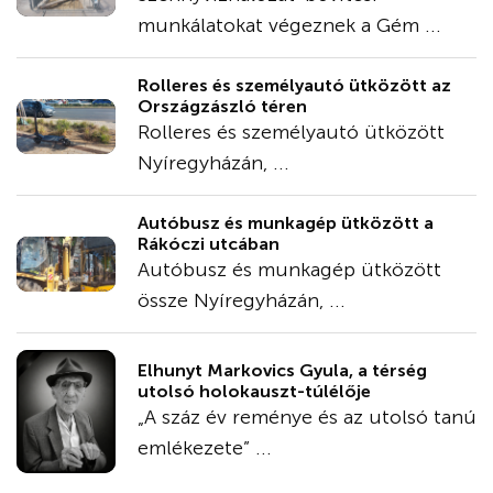
munkálatokat végeznek a Gém ...
Rolleres és személyautó ütközött az
Országzászló téren
Rolleres és személyautó ütközött
Nyíregyházán, ...
Autóbusz és munkagép ütközött a
Rákóczi utcában
Autóbusz és munkagép ütközött
össze Nyíregyházán, ...
Elhunyt Markovics Gyula, a térség
utolsó holokauszt-túlélője
„A száz év reménye és az utolsó tanú
emlékezete” ...