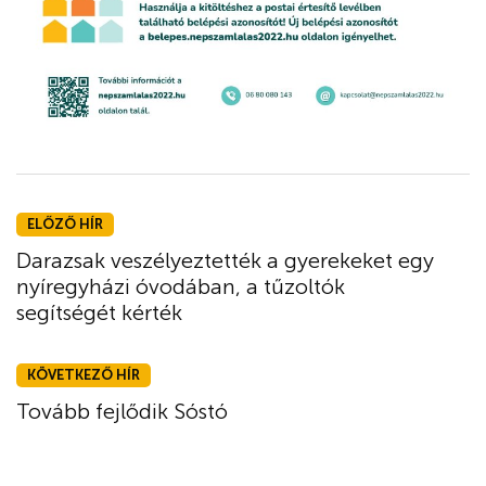
ELŐZŐ HÍR
Darazsak veszélyeztették a gyerekeket egy
nyíregyházi óvodában, a tűzoltók
segítségét kérték
KÖVETKEZŐ HÍR
Tovább fejlődik Sóstó