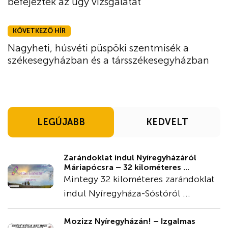
befejezték az ügy vizsgálatát
KÖVETKEZŐ HÍR
Nagyheti, húsvéti püspöki szentmisék a
székesegyházban és a társszékesegyházban
LEGÚJABB
KEDVELT
Zarándoklat indul Nyíregyházáról
Máriapócsra – 32 kilométeres ...
Mintegy 32 kilométeres zarándoklat
indul Nyíregyháza-Sóstóról ...
Mozizz Nyíregyházán! – Izgalmas