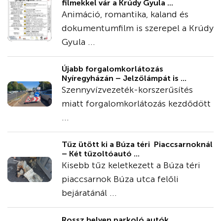
filmekkel vár a Krúdy Gyula ...
Animáció, romantika, kaland és
dokumentumfilm is szerepel a Krúdy
Gyula ...
Újabb forgalomkorlátozás
Nyíregyházán – Jelzőlámpát is ...
Szennyvízvezeték-korszerűsítés
miatt forgalomkorlátozás kezdődött
...
Tűz ütött ki a Búza téri Piaccsarnoknál
– Két tűzoltóautó ...
Kisebb tűz keletkezett a Búza téri
piaccsarnok Búza utca felőli
bejáratánál ...
Rossz helyen parkoló autók