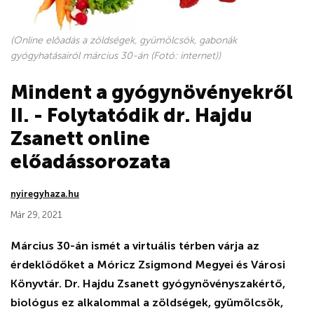
(Online előadás a zöldségek, gyümölcsök, gabonák
gyógyhatásairól március 30-án (Fotó: internet))
Mindent a gyógynövényekről
II. - Folytatódik dr. Hajdu
Zsanett online
előadássorozata
nyiregyhaza.hu
Már 29, 2021
Március 30-án ismét a virtuális térben várja az
érdeklődőket a Móricz Zsigmond Megyei és Városi
Könyvtár. Dr. Hajdu Zsanett gyógynövényszakértő,
biológus ez alkalommal a zöldségek, gyümölcsök,