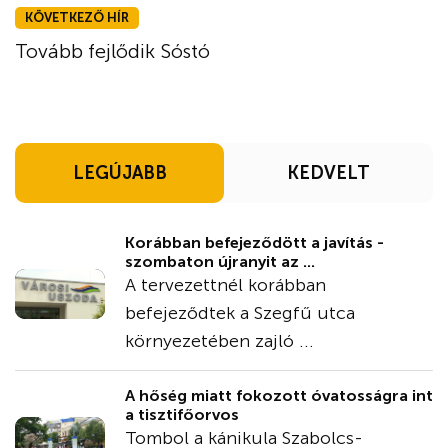
KÖVETKEZŐ HÍR
Tovább fejlődik Sóstó
LEGÚJABB
KEDVELT
Korábban befejeződött a javítás -
szombaton újranyit az ...
A tervezettnél korábban
befejeződtek a Szegfű utca
környezetében zajló ...
A hőség miatt fokozott óvatosságra int
a tisztifőorvos
Tombol a kánikula Szabolcs-