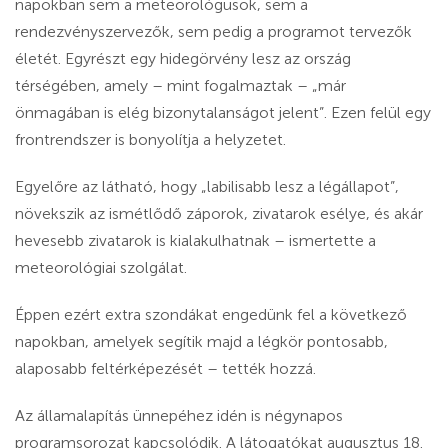
napokban sem a meteorológusok, sem a
rendezvényszervezők, sem pedig a programot tervezők
életét. Egyrészt egy hidegörvény lesz az ország
térségében, amely – mint fogalmaztak – „már
önmagában is elég bizonytalanságot jelent”. Ezen felül egy
frontrendszer is bonyolítja a helyzetet.
Egyelőre az látható, hogy „labilisabb lesz a légállapot”,
növekszik az ismétlődő záporok, zivatarok esélye, és akár
hevesebb zivatarok is kialakulhatnak – ismertette a
meteorológiai szolgálat.
Éppen ezért extra szondákat engedünk fel a következő
napokban, amelyek segítik majd a légkör pontosabb,
alaposabb feltérképezését – tették hozzá.
Az államalapítás ünnepéhez idén is négynapos
programsorozat kapcsolódik. A látogatókat augusztus 18.