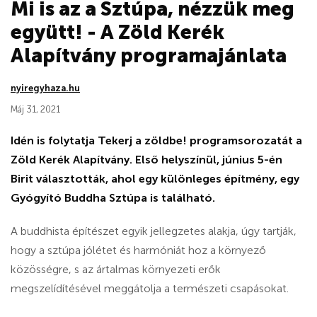
Mi is az a Sztúpa, nézzük meg
együtt! - A Zöld Kerék
Alapítvány programajánlata
nyiregyhaza.hu
Máj 31, 2021
Idén is folytatja Tekerj a zöldbe! programsorozatát a
Zöld Kerék Alapítvány. Első helyszínül, június 5-én
Birit választották, ahol egy különleges építmény, egy
Gyógyító Buddha Sztúpa is található.
A buddhista építészet egyik jellegzetes alakja, úgy tartják,
hogy a sztúpa jólétet és harmóniát hoz a környező
közösségre, s az ártalmas környezeti erők
megszelídítésével meggátolja a természeti csapásokat.