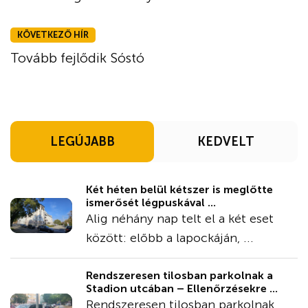
KÖVETKEZŐ HÍR
Tovább fejlődik Sóstó
LEGÚJABB
KEDVELT
Két héten belül kétszer is meglőtte
ismerősét légpuskával ...
Alig néhány nap telt el a két eset
között: előbb a lapockáján, ...
Rendszeresen tilosban parkolnak a
Stadion utcában – Ellenőrzésekre ...
Rendszeresen tilosban parkolnak