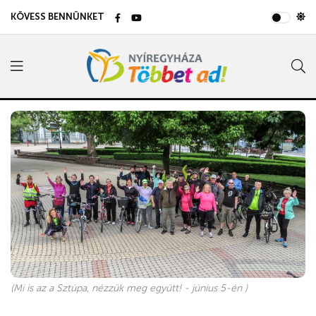
KÖVESS BENNÜNKET
(Mi is az a Sztúpa, nézzük meg együtt! - június 5-én )