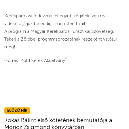
Kerékpározva fedezzük fel együtt régiónk izgalmas
vidékeit, járjuk be eddig ismeretlen tájait!
A program a Magyar Kerékpáros Turisztikai Szövetség,
Tekerj a Zöldbe! programsorozatának részeként valósul
meg!
(Forrás: Zöld Kerék Alapítvány)
ELŐZŐ HÍR
Kokas Bálint első kötetének bemutatója a
Móricz Zsigmond könyvtárban