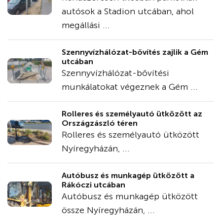
autósok a Stadion utcában, ahol
megállási ...
Szennyvízhálózat-bővítés zajlik a Gém
utcában
Szennyvízhálózat-bővítési
munkálatokat végeznek a Gém ...
Rolleres és személyautó ütközött az
Országzászló téren
Rolleres és személyautó ütközött
Nyíregyházán, ...
Autóbusz és munkagép ütközött a
Rákóczi utcában
Autóbusz és munkagép ütközött
össze Nyíregyházán, ...