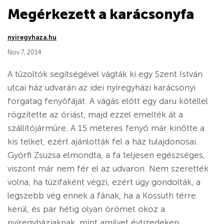
Megérkezett a karácsonyfa
nyiregyhaza.hu
Nov 7, 2014
A tűzoltók segítségével vágták ki egy Szent István
utcai ház udvarán az idei nyíregyházi karácsonyi
forgatag fenyőfáját. A vágás előtt egy daru kötéllel
rögzítette az óriást, majd ezzel emelték át a
szállítójárműre. A 15 méteres fenyő már kinőtte a
kis telket, ezért ajánlották fel a ház tulajdonosai.
Györfi Zsuzsa elmondta, a fa teljesen egészséges,
viszont már nem fér el az udvaron. Nem szerették
volna, ha tüzifaként végzi, ezért úgy gondolták, a
legszebb vég ennek a fának, ha a Kossuth térre
kerül, és pár hétig olyan örömet okoz a
nyíregyháziaknak, mint amilyet évtizedeken