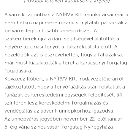
(További fotókért kattintson a képre!)
A városközpontban a NYÍRVV Kft. munkatársai már a
nem hétköznapi méretű karácsonyfatalppal várták a
belváros legfontosabb ünnepi díszét. A
szakemberek újra a daru segítségével állították a
helyére az óriási fenyőt a Takarékpalota előtt. A
nézelődők azt is észrevehették, hogy a faházakkal
már most kialakították a teret a karácsonyi forgatag
fogadására.
Kovalecz Róbert, a NYÍRVV Kft. irodavezetője arról
tájékoztatott, hogy a fenyőfaállítás után folytatják a
faházak és kereskedelmi egységek felépítését. 34
színtéren lesz kereskedelmi forgalmazás és
vendéglátás az adventi ünnepkörhöz igazodva.
Az ünnepvárás jegyében november 22-étől január
5-éig várja színes vásári forgatag Nyíregyháza