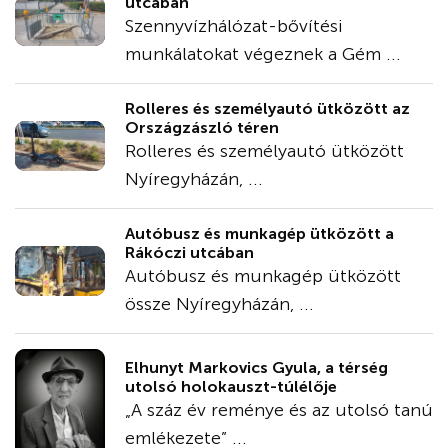
utcában
Szennyvízhálózat-bővítési
munkálatokat végeznek a Gém ...
Rolleres és személyautó ütközött az
Országzászló téren
Rolleres és személyautó ütközött
Nyíregyházán, ...
Autóbusz és munkagép ütközött a
Rákóczi utcában
Autóbusz és munkagép ütközött
össze Nyíregyházán, ...
Elhunyt Markovics Gyula, a térség
utolsó holokauszt-túlélője
„A száz év reménye és az utolsó tanú
emlékezete” ...