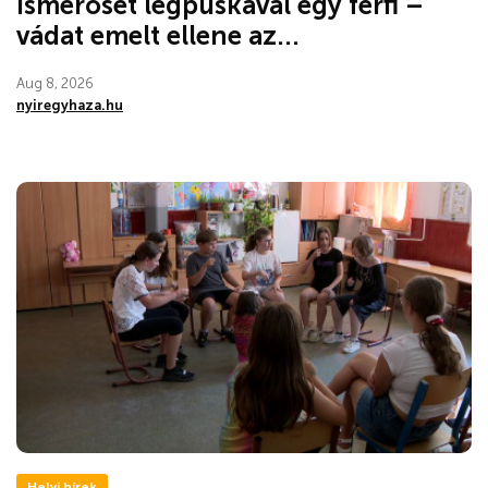
ismerősét légpuskával egy férfi –
vádat emelt ellene az...
Aug 8, 2026
nyiregyhaza.hu
Helyi hírek