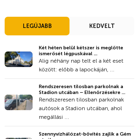
LEGÚJABB
KEDVELT
Két héten belül kétszer is meglőtte
ismerősét légpuskával ...
Alig néhány nap telt el a két eset
között: előbb a lapockáján, ...
Rendszeresen tilosban parkolnak a
Stadion utcában – Ellenőrzésekre ...
Rendszeresen tilosban parkolnak
autósok a Stadion utcában, ahol
megállási ...
Szennyvízhálózat-bővítés zajlik a Gém