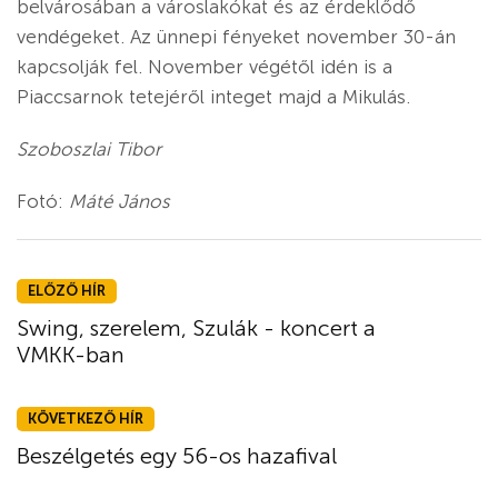
belvárosában a városlakókat és az érdeklődő
vendégeket. Az ünnepi fényeket november 30-án
kapcsolják fel. November végétől idén is a
Piaccsarnok tetejéről integet majd a Mikulás.
Szoboszlai Tibor
Fotó:
Máté János
ELŐZŐ HÍR
Swing, szerelem, Szulák - koncert a
VMKK-ban
KÖVETKEZŐ HÍR
Beszélgetés egy 56-os hazafival